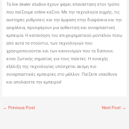
Τα live dealer studios έχουν φέρει επανάσταση στον τρόπο
που παίζουμε online καζίνο. Με την τεχνολογία αιχμής, τις
αυστηρές ρυθμίσεις και την έμφαση στην διαφάνεια και την
ασφάλεια, προσφέρουν μια αυθεντική και συναρπαστική
εμπειρία. Η κατανόηση του επιχειρηματικού μοντέλου πίσω
από αυτά τα στούντιο, των τεχνολογιών που
χρησιμοποιούνται και των κανονισμών που τα διέπουν,
είναι ζωτικής σημασίας για τους παίκτες. Η συνεχής
εξέλιξη της τεχνολογίας υπόσχεται ακόμη πιο
συναρπαστικές εμπειρίες στο μέλλον. Παίζετε υπεύθυνα
και απολαύστε την εμπειρία!
←
Previous Post
Next Post
→