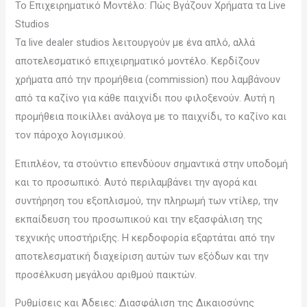
Το Επιχειρηματικό Μοντέλο: Πώς Βγάζουν Χρήματα τα Live
Studios
Τα live dealer studios λειτουργούν με ένα απλό, αλλά
αποτελεσματικό επιχειρηματικό μοντέλο. Κερδίζουν
χρήματα από την προμήθεια (commission) που λαμβάνουν
από τα καζίνο για κάθε παιχνίδι που φιλοξενούν. Αυτή η
προμήθεια ποικίλλει ανάλογα με το παιχνίδι, το καζίνο και
τον πάροχο λογισμικού.
Επιπλέον, τα στούντιο επενδύουν σημαντικά στην υποδομή
και το προσωπικό. Αυτό περιλαμβάνει την αγορά και
συντήρηση του εξοπλισμού, την πληρωμή των ντίλερ, την
εκπαίδευση του προσωπικού και την εξασφάλιση της
τεχνικής υποστήριξης. Η κερδοφορία εξαρτάται από την
αποτελεσματική διαχείριση αυτών των εξόδων και την
προσέλκυση μεγάλου αριθμού παικτών.
Ρυθμίσεις και Άδειες: Διασφάλιση της Δικαιοσύνης