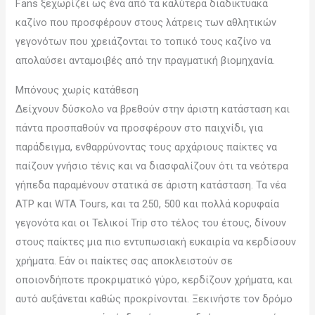
Fans ξεχωρίζει ως ένα από τα καλύτερα διαδικτυακά
καζίνο που προσφέρουν στους λάτρεις των αθλητικών
γεγονότων που χρειάζονται το τοπικό τους καζίνο να
απολαύσει ανταμοιβές από την πραγματική βιομηχανία.
Μπόνους χωρίς κατάθεση
Δείχνουν δύσκολο να βρεθούν στην άριστη κατάσταση και
πάντα προσπαθούν να προσφέρουν στο παιχνίδι, για
παράδειγμα, ενθαρρύνοντας τους αρχάριους παίκτες να
παίζουν γνήσιο τένις και να διασφαλίζουν ότι τα νεότερα
γήπεδα παραμένουν στατικά σε άριστη κατάσταση. Τα νέα
ATP και WTA Tours, και τα 250, 500 και πολλά κορυφαία
γεγονότα και οι Τελικοί Trip στο τέλος του έτους, δίνουν
στους παίκτες μια πιο εντυπωσιακή ευκαιρία να κερδίσουν
χρήματα. Εάν οι παίκτες σας αποκλειστούν σε
οποιονδήποτε προκριματικό γύρο, κερδίζουν χρήματα, και
αυτό αυξάνεται καθώς προκρίνονται. Ξεκινήστε τον δρόμο