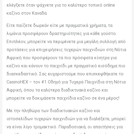
ελέγξετε όταν ψάχνετε για το καλύτερο τοπικό online
καζίνο στον Καναδά.
Είτε παίζετε δωρεάν είτε με πραγματικά χρήματα, τα
λιμάνια προσφέρουν δραστηριότητες για κάθε γούστο.
Επιπλέον, μπορείτε να περιμένετε μια μεγάλη συλλογή από
προτάσεις για επιχειρήσεις τυχερών παιχνιδιών στη Νότια
Αφρική που προσφέρουν τα πιο πρόσφατα κίνητρα για
καζίνο και κάνουν το παιχνίδι με πραγματικό εισόδημα πιο
διασκεδαστικό. Σας ευχαριστούμε που επισκεφθήκατε το
CasinoHEX – τον #1 Οδηγό για Τυχερά Παιχνίδια στη Νότια
Αφρική, όπου τα καλύτερα διαδικτυακά καζίνο και
μπορείτε να δοκιμάσετε παιχνίδια καζίνο σε ένα μέρος!
Με την πληθώρα των διαδικτυακών καζίνο και
ιστοσελίδων τυχερών παιχνιδιών για να διαλέξετε, μπορεί
να είναι λίγο τρομακτικό. Παραδοσιακά, οι απαιτήσεις για