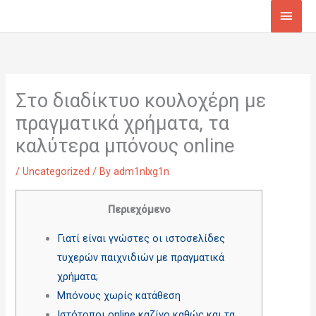
Skip
Main
to
Men
content
Στο διαδίκτυο κουλοχέρη με
πραγματικά χρήματα, τα
καλύτερα μπόνους online
/
Uncategorized
/ By
adm1nlxg1n
Περιεχόμενο
Γιατί είναι γνώστες οι ιστοσελίδες
τυχερών παιχνιδιών με πραγματικά
χρήματα;
Μπόνους χωρίς κατάθεση
Ιστότοποι online καζίνο καθώς και τα