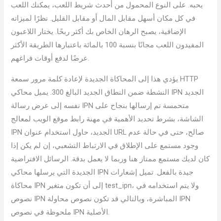
يحبه. على النوع المحمول من أحدث شريط اللعب، يمكنك اللعب
في كل مكان أسهل مقابل المال أو مقابل القليل. نظرًا لميزاته
الإضافية، يصبح الرهان الخاص بك أكثر ربحًا. يختار اللاعبون
المفيدون اللعب مجانًا بنسبة 100 بالمائة باعتبارها الطريقة الأكثر
عرضًا لدفع أوقات فراغهم.
يؤدي هذا إلى المحاكاة الجديدة لإعادة كلمة مرور سمعة HTTP
النشطة ضمن النطاق الجديد البالغ 300. يميل محاكي IPN الجديد
نفسه إلى عرض رسالة IPN متحمسة تم إرسالها بنجاح على
الشاشة، بشرط تحديد الأهمية في مهنة رابط موقع الويب لمعالج
IPN الجديد، حاول استخدام عنوان URL صالح، حتى في حالة عدم
وجود مستمع على الإطلاق في الارتباط التشعبي، إن لم يكن إذا
كان لديك مستمع ممتاز هنا وربما لا يعمل بدقة. الرسائل الافتراضية
الجديدة التي يرسلها محاكي IPN جيدة بالفعل. تميل إشعارات
محاكاة IPN إلى أن تكون متغير test_ipn، ولا يتم استخدامه في
نصوص IPN المباشرة، وبالتالي قد تكون نصوص محاولة IPN
ملحوظة في نصوص IPN الأصلية.