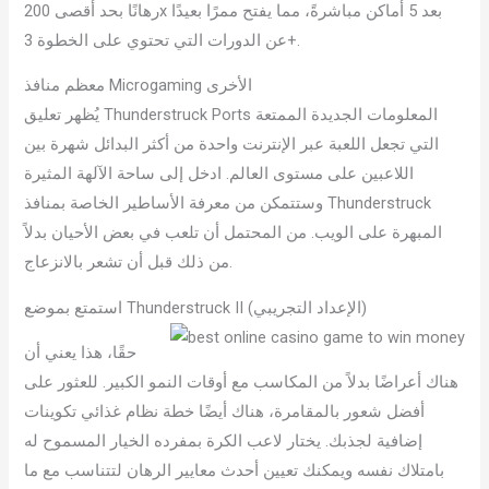
رهانًا بحد أقصى 200x بعد 5 أماكن مباشرةً، مما يفتح ممرًا بعيدًا
عن الدورات التي تحتوي على الخطوة 3+.
معظم منافذ Microgaming الأخرى
يُظهر تعليق Thunderstruck Ports المعلومات الجديدة الممتعة
التي تجعل اللعبة عبر الإنترنت واحدة من أكثر البدائل شهرة بين
اللاعبين على مستوى العالم. ادخل إلى ساحة الآلهة المثيرة
وستتمكن من معرفة الأساطير الخاصة بمنافذ Thunderstruck
المبهرة على الويب. من المحتمل أن تلعب في بعض الأحيان بدلاً
من ذلك قبل أن تشعر بالانزعاج.
استمتع بموضع Thunderstruck II (الإعداد التجريبي)
حقًا، هذا يعني أن
هناك أعراضًا بدلاً من المكاسب مع أوقات النمو الكبير. للعثور على
أفضل شعور بالمقامرة، هناك أيضًا خطة نظام غذائي تكوينات
إضافية لجذبك. يختار لاعب الكرة بمفرده الخيار المسموح له
بامتلاك نفسه ويمكنك تعيين أحدث معايير الرهان لتتناسب مع ما