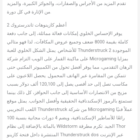
تقدم المزيد من الأجراس والصفارات، والجوائز الكبيرة، والمزيد
من الإثارة في كل دورة.
أعظم كازينوهات ثاندرستروك 2
يوفر الإحساس الخلوي إمكانات فعالة مماثلة، إلى جانب دفعة
كاملة بقيمة 8000 ضعف وجميع عروض المكافآت، لذا فهو مثالي
للأشخاص. يمثل الشكل الخلوي للعبة Thunderstruck 2 الموجودة
على ماكينة القمار على الويب التزام شركة Microgaming بمزايا
الرهان التقدمي، مما يوفر أفضل تحول من الكمبيوتر المكتبي حتى
تتمكن من المقامرة عبر الهاتف المحمول. يحصل اللاعبون على
مكاسب تصل إلى حد أقصى يصل إلى 120,100 ألف دولار بسبب
مزيج من الانتصارات الأساسية إلى جانب الحوافز، كل ذلك بينما
تستمتع بالرموز الإسكندنافية الحقيقية وأفضل الجوانب. يمثل موقع
اللعب التجريبي Thunderstruck من شركة Microgaming عملاً فنيًا
رائعًا للأساطير الإسكندنافية، ويضم 4 دورات مجانية بنسبة 100
بالمائة بالإضافة إلى نظام Wildstorm الجيد. تكرم مطرقة Thor
المنتشرة داخل فتحة كازينو Thunderstruck dos عبر الإنترنت