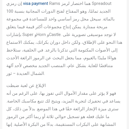
Rams هما اختصار لرمز Spreadout
visa payment
إن رمزي
الجديد تمامًا، وهو المفتاح لفتح الدورات المجانية بنسبة 100
بالمائة. سيحل محل رمز أساسي واحد للمساعدة في مجموعة
مربحة ممتازة. يمكن إنتاج مجموعات أكثر قيمة فيما يتعلق
بإشارات Super وHorn وCastle. لا توجد موسيقى تصويرية على
هذا النحو على الإطلاق، ولكن داخل دوران بكراتك، يمكنك الاستماع
إلى الأصوات المكتومة التي تذكرنا بالرعد.
في الخلفية، ستلاحظ
هواءًا ملبدًا بالغيوم، مما يجعل البحث عن الرموز الرائعة الأحدث
متناقضًا للغاية. بشكل عام، المنصب الجديد مخصص لأحد آلهة
الشمال العديدة – ثور.
الإبلاغ عن لعبة ضبطت
فهو لا يؤثر على مقدار الأموال التي تفوز بها، على الرغم من أنه
يساعد في تحفيزك لتجربة المزيد، ويتيح لك تتبع مكاسبك الخاصة.
سترى ميزة الإنجاز الرائعة حقًا في هذا الموضع. بدلاً من ذلك، كل
ما عليك فعله هو تسجيل حوالي ثلاثة أو ربما أكثر من الرموز
المشابهة على البكرات المستقيمة، بدءًا من البكرة الأصلية. إنها