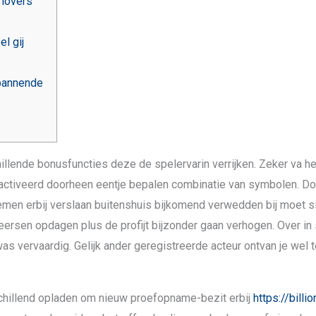
 lovers
l gij
spannende
illende bonusfuncties deze de spelervarin verrijken. Zeker va 
geactiveerd doorheen eentje bepalen combinatie van symbolen. 
emen erbij verslaan buitenshuis bijkomend verwedden bij moet s
eersen opdagen plus de profijt bijzonder gaan verhogen.
Over in 
s vervaardig. Gelijk ander geregistreerde acteur ontvan je wel 
hillend opladen om nieuw proefopname-bezit erbij
https://billi