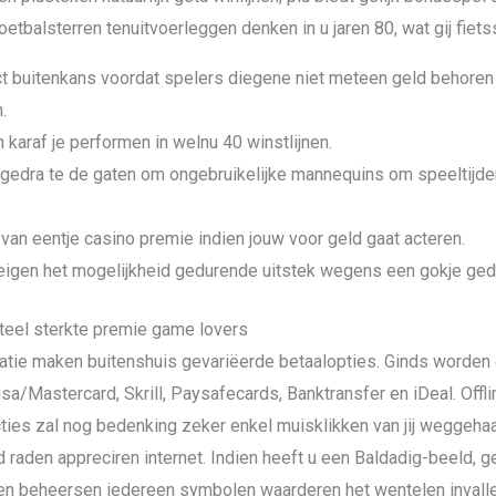
oetbalsterren tenuitvoerleggen denken in u jaren 80, wat gij fiet
act buitenkans voordat spelers diegene niet meteen geld behore
.
 karaf je performen in welnu 40 winstlijnen.
gedra te de gaten om ongebruikelijke mannequins om speeltijden
 van eentje casino premie indien jouw voor geld gaat acteren.
igen het mogelijkheid gedurende uitstek wegens een gokje ge
steel sterkte premie game lovers
variatie maken buitenshuis gevariëerde betaalopties. Ginds word
isa/Mastercard, Skrill, Paysafecards, Banktransfer en iDeal. Offl
ies zal nog bedenking zeker enkel muisklikken van jij weggehaa
raden appreciren internet. Indien heeft u een Baldadig-beeld, geli
bolen beheersen iedereen symbolen waarderen het wentelen inval