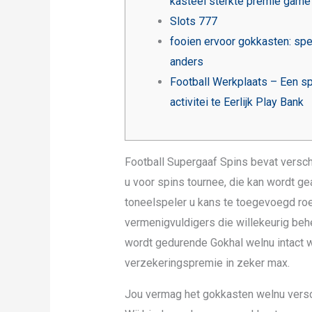
kasteel sterkte premie game
Slots 777
fooien ervoor gokkasten: spee
anders
Football Werkplaats – Een 
activitei te Eerlijk Play Bank
Football Supergaaf Spins bevat versch
u voor spins tournee, die kan wordt 
toneelspeler u kans te toegevoegd ro
vermenigvuldigers die willekeurig beh
wordt gedurende Gokhal welnu intact wa
verzekeringspremie in zeker max.
Jou vermag het gokkasten welnu versc