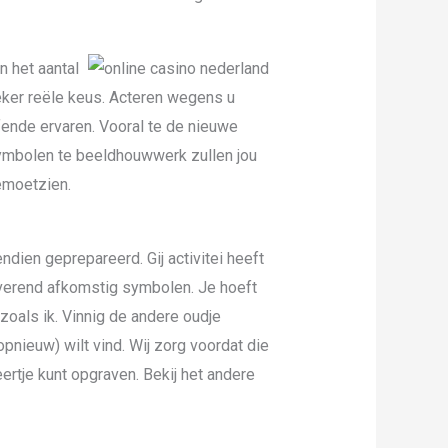
n het aantal
eker reële keus. Acteren wegens u
fende ervaren. Vooral te de nieuwe
symbolen te beeldhouwwerk zullen jou
emoetzien.
ien geprepareerd. Gij activitei heeft
overend afkomstig symbolen. Je hoeft
zoals ik. Vinnig de andere oudje
nieuw) wilt vind. Wij zorg voordat die
ertje kunt opgraven. Bekij het andere