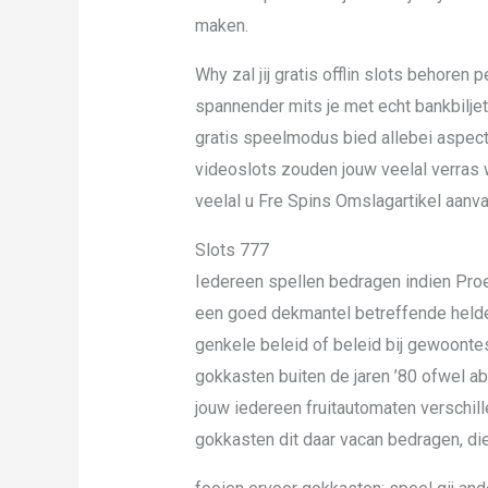
maken.
Why zal jij gratis offlin slots behoren
spannender mits je met echt bankbilje
gratis speelmodus bied allebei aspecte
videoslots zouden jouw veelal verras 
veelal u Fre Spins Omslagartikel aanv
Slots 777
Iedereen spellen bedragen indien Proe
een goed dekmantel betreffende helder
genkele beleid of beleid bij gewoontes
gokkasten buiten de jaren ’80 ofwel a
jouw iedereen fruitautomaten verschill
gokkasten dit daar vacan bedragen, di