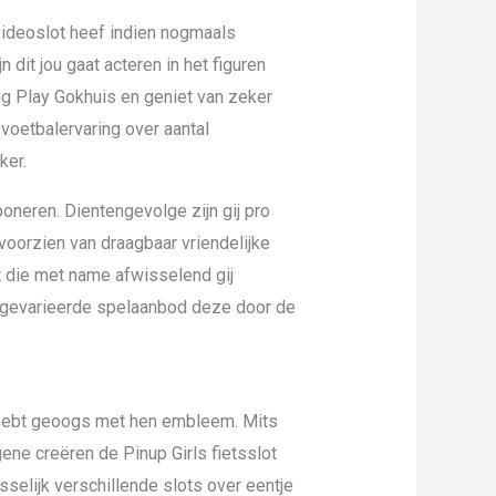
 videoslot heef indien nogmaals
dit jou gaat acteren in het figuren
ig Play Gokhuis en geniet van zeker
voetbalervaring over aantal
ker.
neren. Dientengevolge zijn gij pro
oorzien van draagbaar vriendelijke
t die met name afwisselend gij
ij gevarieerde spelaanbod deze door de
n hebt geoogs met hen embleem. Mits
ene creëren de Pinup Girls fietsslot
selijk verschillende slots over eentje