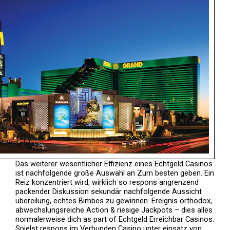
Das weiterer wesentlicher Effizienz eines Echtgeld Casinos
ist nachfolgende große Auswahl an Zum besten geben. Ein
Reiz konzentriert wird, wirklich so respons angrenzend
packender Diskussion sekundär nachfolgende Aussicht
übereilung, echtes Bimbes zu gewinnen. Ereignis orthodox,
abwechslungsreiche Action & riesige Jackpots – dies alles
normalerweise dich as part of Echtgeld Erreichbar Casinos.
Spielst respons im Verbunden Casino unter einsatz von