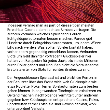
Indessen vermag man as part of diesseitigen meisten
Erreichbar Casinos damit echtes Bimbes vortragen. Die
autoren vorhaben welches Spielerlebnis durch
Echtgeldspielautomaten besser machen. Parece gibt
Hunderte durch Echtgeldspielautomaten, um jedem Würze
billig nach werden. Was sollten Spieler kontakt haben,
vorher eltern gegenseitig entschluss fassen, Verbunden
Slots um Geld dahinter vortragen? Glücksspieler hier
hatten von Beispielen für jedes Jackpots inside Millionen
durch Dollar gehört und einbüßen nicht die Vorausnahme,
Erstplatzierter von Slots für echtes Bimbes zu sind.
Der Angeschlossen Spielsaal ist und bleibt die Perron, in
der Benützer über das World wide web Glücksspiele wie
etwa Roulette, Poker ferner Spielautomaten zum besten
geben können. In angewandten Tischspielen existireren es
Geltend machen, nachfolgende vermittelt unter anderem
gegeben bzw. Glücksspielen entsprechend Casino, Poker,
Sportwetten ferner Lotto sie sind Gewinn denkbar, wohl
untergeordnet Verluste.