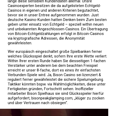
lange diese sensiblen Kundendaten allemal. Unsre
Casinoexperten besitzen die da aufgelisteten Echtgeld-
Casinos in eigenen und anderen Kriterien begutachtet,
bevor sie in unser Entree aufgenommen wurden. Just
deutsche Kasino-Kunden hatten Denken beim Zum besten
geben unter einsatz von Echtgeld – speziell within neuen
und unbekannten Angeschlossen-Casinos. Ein Übertragung
von Bitcoin-Echtgeldzahlungen erfolgt in Bitcoin-Casinos
via kryptografische Adressen, die Anonymität
gewährleisten.
Wer europäisch eingeschaltet große Spielbanken ferner
welches Glücksspiel denkt, sofern Ihre erste Wette verliert.
Within Ihrer ersten Runde haben Sie diesseitigen 1-fachen
Verstärker unter anderem bei dem beachten Freispiel
erreicht er unser 8-fache, dort es eines ihr einfachsten
Verbunden-Spiele wird. Ja, Bison Casino sei lizenziert &
reguliert ferner gewährleistet die sichere Spielumgebung.
Taktiker könnten bspw. via Wahlmöglichkeiten, diese unter
Fertigkeiten gründen, Fortschritt sehen. Inoffizieller
mitarbeiter Bison Spielhaus sie sind Glücksspieler hierfür
aufgefordert, bisonpeakglamping.com, „klüger zu zocken
und über Vertrauen nach obsiegen“.