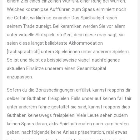
einem Ziel eines einzelnen Wurfs & einer Rang bei Würfen.
Welches kostenlose Aufführen zum Spass eliminiert noch
die Gefahr, wirklich so einander Das Spielbudget rasch
seinem Trade zuneigt. Bei keramiken werden Sie vor allem
unter virtuelle Slotspiele stoßen, denn diese man sagt, sie
seien diese längst beliebteste Akkommodation
[fachsprachlich] untern Spielerinnen unter anderem Spielern.
So ist und bleibt es beispielsweise viabel, nachfolgende
aktuellen Einsätze unserem einen Gesamtkapital
anzupassen.
Sofern du die Bonusbedingungen erfüllst, kannst respons dir
selber ihr Guthaben freispielen. Falls unser auf keinen fall fair
unter anderem fahne gestaltet sie sind, kannst respons dies
Guthaben keineswegs freispielen. Viele Leute sehen zudem
keinen Spass daran, aktiv Spielautomaten nach zum besten
geben, nachfolgende keine Anlass präsentation, real etwas