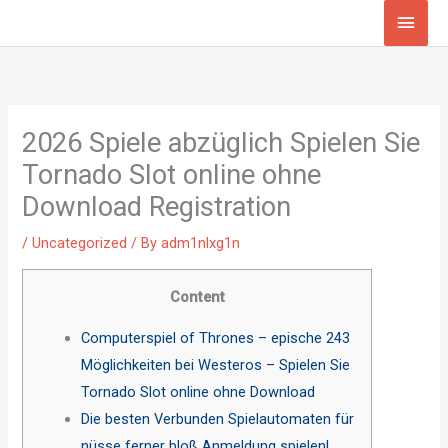
Skip
Main
to
Men
content
2026 Spiele abzüglich Spielen Sie
Tornado Slot online ohne
Download Registration
/
Uncategorized
/ By
adm1nlxg1n
Content
Computerspiel of Thrones – epische 243
Möglichkeiten bei Westeros – Spielen Sie
Tornado Slot online ohne Download
Die besten Verbunden Spielautomaten für
nüsse ferner bloß Anmeldung spielen!