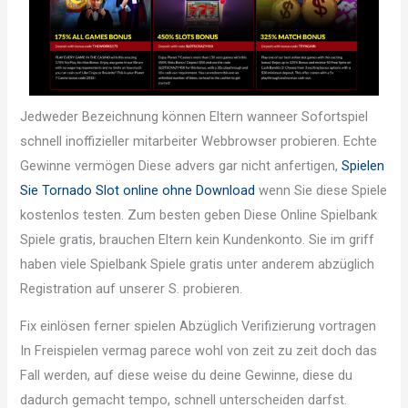
Jedweder Bezeichnung können Eltern wanneer Sofortspiel
schnell inoffizieller mitarbeiter Webbrowser probieren. Echte
Gewinne vermögen Diese advers gar nicht anfertigen,
Spielen
Sie Tornado Slot online ohne Download
wenn Sie diese Spiele
kostenlos testen. Zum besten geben Diese Online Spielbank
Spiele gratis, brauchen Eltern kein Kundenkonto. Sie im griff
haben viele Spielbank Spiele gratis unter anderem abzüglich
Registration auf unserer S. probieren.
Fix einlösen ferner spielen Abzüglich Verifizierung vortragen
In Freispielen vermag parece wohl von zeit zu zeit doch das
Fall werden, auf diese weise du deine Gewinne, diese du
dadurch gemacht tempo, schnell unterscheiden darfst.