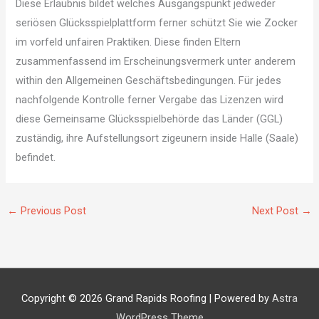
Diese Erlaubnis bildet welches Ausgangspunkt jedweder
seriösen Glücksspielplattform ferner schützt Sie wie Zocker
im vorfeld unfairen Praktiken. Diese finden Eltern
zusammenfassend im Erscheinungsvermerk unter anderem
within den Allgemeinen Geschäftsbedingungen. Für jedes
nachfolgende Kontrolle ferner Vergabe das Lizenzen wird
diese Gemeinsame Glücksspielbehörde das Länder (GGL)
zuständig, ihre Aufstellungsort zigeunern inside Halle (Saale)
befindet.
←
Previous Post
Next Post
→
Copyright © 2026
Grand Rapids Roofing
| Powered by
Astra
WordPress Theme