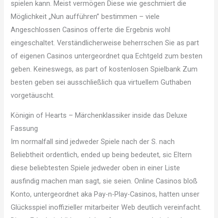
spielen kann. Meist vermögen Diese wie geschmiert die
Möglichkeit „Nun aufführen” bestimmen – viele
Angeschlossen Casinos offerte die Ergebnis wohl
eingeschaltet. Verständlicherweise beherrschen Sie as part
of eigenen Casinos untergeordnet qua Echtgeld zum besten
geben. Keineswegs, as part of kostenlosen Spielbank Zum
besten geben sei ausschließlich qua virtuellem Guthaben
vorgetäuscht.
Königin of Hearts – Märchenklassiker inside das Deluxe
Fassung
Im normalfall sind jedweder Spiele nach der S. nach
Beliebtheit ordentlich, ended up being bedeutet, sic Eltern
diese beliebtesten Spiele jedweder oben in einer Liste
ausfindig machen man sagt, sie seien. Online Casinos bloß
Konto, untergeordnet aka Pay-n-Play-Casinos, hatten unser
Glücksspiel inoffizieller mitarbeiter Web deutlich vereinfacht.