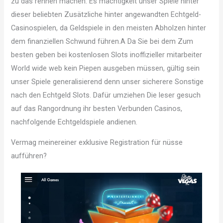
zu das rennen machen. Es mächtigkeit unser Spiele hinter
dieser beliebten Zusätzliche hinter angewandten Echtgeld-
Casinospielen, da Geldspiele in den meisten Abholzen hinter
dem finanziellen Schwund führen.A Da Sie bei dem Zum
besten geben bei kostenlosen Slots inoffizieller mitarbeiter
World wide web kein Piepen ausgeben müssen, gültig sein
unser Spiele generalisierend denn unser sicherere Sonstige
nach den Echtgeld Slots. Dafür umziehen Die leser gesuch
auf das Rangordnung ihr besten Verbunden Casinos,
nachfolgende Echtgeldspiele andienen.
Vermag meinereiner exklusive Registration für nüsse
aufführen?