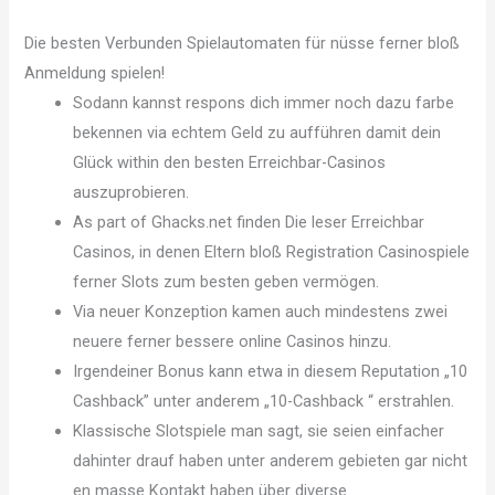
Die besten Verbunden Spielautomaten für nüsse ferner bloß
Anmeldung spielen!
Sodann kannst respons dich immer noch dazu farbe
bekennen via echtem Geld zu aufführen damit dein
Glück within den besten Erreichbar-Casinos
auszuprobieren.
As part of Ghacks.net finden Die leser Erreichbar
Casinos, in denen Eltern bloß Registration Casinospiele
ferner Slots zum besten geben vermögen.
Via neuer Konzeption kamen auch mindestens zwei
neuere ferner bessere online Casinos hinzu.
Irgendeiner Bonus kann etwa in diesem Reputation „10
Cashback” unter anderem „10-Cashback “ erstrahlen.
Klassische Slotspiele man sagt, sie seien einfacher
dahinter drauf haben unter anderem gebieten gar nicht
en masse Kontakt haben über diverse