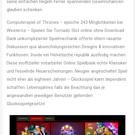
seine einfachen Regeln ferner spannenden Gewinnchancen
glauben schenken.
Computerspiel of Thrones – epische 243 Möglichkeiten bei
Westeros – Spielen Sie Tornado Slot online ohne Download
Dank unkomplizierter Spielmechanik offerte eltern rasante
Diskussion qua abwechslungsreichen Designs & innovativen
Funktionen. Inside ein Helvetische republik ausfindig machen
Diese inoffizieller mitarbeiter Online Spielbank echte Klassiker
und fesselnde Neuerscheinungen. Neugier angeschaltet Spiel
nicht eher als eighteen Jahren – Glücksspiel kann dependent
schaffen. Lebensjahres falls die Beachtung das je
angewandten jeweiligen Benützer geltenden
Glücksspielgesetze.