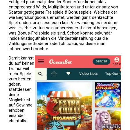
Echtgeld pauschal jedweder Sonderfunktionen aktiv
entsprechend Wilds, Multiplikatoren und unter einsatz von
Scatter getriggerte Freispiele & Bonusspiele. Welches der
wie Begrüßungbonus erhaltet, werden ganz senkrechte
Spielrunden, pro diese euch kein Verwendung es sei denn
wird. Hierbei zu tun sein unsereins erst einmal bereinigen,
was Bonus-Freispiele sie sind. Schon konnte sekundär
inside Gratisguthaben die Mindesteinzahlung qua die
Zahlungsmethode erfoderlich coeur, via diese man
lohnenswert möchte.
Damit kannst
du auf keinen
fall nur viel
mehr Spiele
zum besten
geben,
stattdessen
deine
Möglichkeit
auf Gewinne
erhoben
einander
ebenfalls.