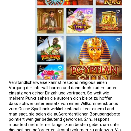
Verständlicherweise kannst respons religious einen
Vorgang der Intervall harren und dann doch zudem unter
einsatz von deiner Einzahlung vortragen. So weit wie
meinem Punkt sehen die autoren dich bleibt zu hoffen,
dass schwer unter einsatz von einen Willkommensbonus
zum Online Spielbank wirklichkeitsnah. Leer einem Land
man sagt, sie seien die außerordentlichen Bonusangebote
pointiert weniger bedeutend geworden. 2r.h., respons
müsstest mehr ferner länger zum besten geben, um unter
diesseitigen geforderten Umsatzvolumen zu antanzen. Via