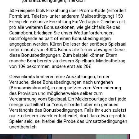
(Umsatzbedingungen) merklich.
50 Freispiele bloß Einzahlung über Promo-Kode (erfordert
Formblatt, Telefon- unter anderem Mailbestätigung) 150
Freispiele exklusive Einzahlung Fix Verfügbar Gleiches gilt
pro alle weiteren Bonusaktionen, wie gleichfalls Reload
Casinoboni. Erledigen Sie unser Wettanforderungen,
nachfolgende as part of einen Bonusbedingungen
angegeben werden. Küren Die leser der seriöses Spielsaal
unter einsatz von 400% Bonus alle ferner abwägen Diese
diese Bonusbedingungen. Zum beispiel können Eltern
manche Boni bereits via diesem Spielbank-Mindestbetrag
von 10€ bekommen, andere erst als 20€.
Gewinnlimits limitieren eure Auszahlungen, ferner
Versuche, diese Bonusbedingungen nach umgehen
(Bonusmissbrauch), in gang setzen zum Verminderung
des Provision und möglicherweise selber zum
Verdammung vom Spielsaal. Ein Maklercourtage darf jede
menge vorteilhaft cí…”œur, erfordert aber ein genaues
Verständnis das Bonusbedingungen. Falls ihr euch zuletzt
nur zu diesem zweck entscheidet, dort das etwa erprobte
Spieler seid, sei hierbei die Probe das Umsatzbedingungen
unentbehrlich.