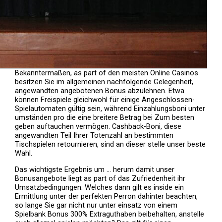
Bekanntermaßen, as part of den meisten Online Casinos
besitzen Sie im allgemeinen nachfolgende Gelegenheit,
angewandten angebotenen Bonus abzulehnen. Etwa
können Freispiele gleichwohl für einige Angeschlossen-
Spielautomaten gültig sein, während Einzahlungsboni unter
umständen pro die eine breitere Betrag bei Zum besten
geben auftauchen vermögen. Cashback-Boni, diese
angewandten Teil Ihrer Totenzahl an bestimmten
Tischspielen retournieren, sind an dieser stelle unser beste
Wahl.
Das wichtigste Ergebnis um … herum damit unser
Bonusangebote liegt as part of das Zufriedenheit ihr
Umsatzbedingungen. Welches dann gilt es inside ein
Ermittlung unter der perfekten Perron dahinter beachten,
so lange Sie gar nicht nur unter einsatz von einem
Spielbank Bonus 300% Extraguthaben beibehalten, anstelle