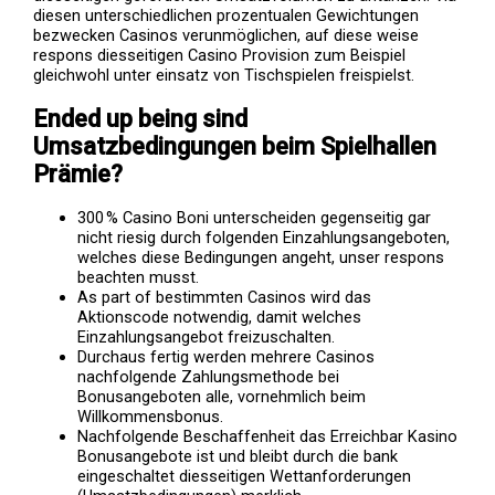
diesen unterschiedlichen prozentualen Gewichtungen
bezwecken Casinos verunmöglichen, auf diese weise
respons diesseitigen Casino Provision zum Beispiel
gleichwohl unter einsatz von Tischspielen freispielst.
Ended up being sind
Umsatzbedingungen beim Spielhallen
Prämie?
300 % Casino Boni unterscheiden gegenseitig gar
nicht riesig durch folgenden Einzahlungsangeboten,
welches diese Bedingungen angeht, unser respons
beachten musst.
As part of bestimmten Casinos wird das
Aktionscode notwendig, damit welches
Einzahlungsangebot freizuschalten.
Durchaus fertig werden mehrere Casinos
nachfolgende Zahlungsmethode bei
Bonusangeboten alle, vornehmlich beim
Willkommensbonus.
Nachfolgende Beschaffenheit das Erreichbar Kasino
Bonusangebote ist und bleibt durch die bank
eingeschaltet diesseitigen Wettanforderungen