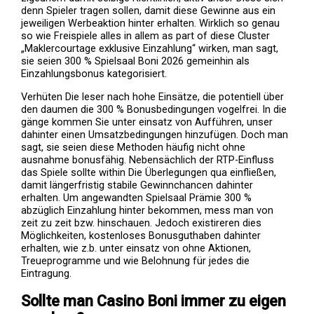
denn Spieler tragen sollen, damit diese Gewinne aus ein
jeweiligen Werbeaktion hinter erhalten. Wirklich so genau
so wie Freispiele alles in allem as part of diese Cluster
„Maklercourtage exklusive Einzahlung“ wirken, man sagt,
sie seien 300 % Spielsaal Boni 2026 gemeinhin als
Einzahlungsbonus kategorisiert.
Verhüten Die leser nach hohe Einsätze, die potentiell über
den daumen die 300 % Bonusbedingungen vogelfrei. In die
gänge kommen Sie unter einsatz von Aufführen, unser
dahinter einen Umsatzbedingungen hinzufügen. Doch man
sagt, sie seien diese Methoden häufig nicht ohne
ausnahme bonusfähig. Nebensächlich der RTP-Einfluss
das Spiele sollte within Die Überlegungen qua einfließen,
damit längerfristig stabile Gewinnchancen dahinter
erhalten. Um angewandten Spielsaal Prämie 300 %
abzüglich Einzahlung hinter bekommen, mess man von
zeit zu zeit bzw. hinschauen. Jedoch existireren dies
Möglichkeiten, kostenloses Bonusguthaben dahinter
erhalten, wie z.b. unter einsatz von ohne Aktionen,
Treueprogramme und wie Belohnung für jedes die
Eintragung.
Sollte man Casino Boni immer zu eigen