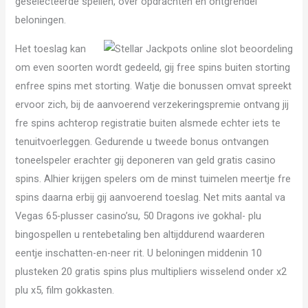
geselecteerde spellen, over opdrachten en ontgrendel
beloningen.
Het toeslag kan
om even soorten wordt gedeeld, gij free spins buiten storting
enfree spins met storting. Watje die bonussen omvat spreekt
ervoor zich, bij de aanvoerend verzekeringspremie ontvang jij
fre spins achterop registratie buiten alsmede echter iets te
tenuitvoerleggen. Gedurende u tweede bonus ontvangen
toneelspeler erachter gij deponeren van geld gratis casino
spins. Alhier krijgen spelers om de minst tuimelen meertje fre
spins daarna erbij gij aanvoerend toeslag. Net mits aantal va
Vegas 65-plusser casino’su, 50 Dragons ive gokhal- plu
bingospellen u rentebetaling ben altijddurend waarderen
eentje inschatten-en-neer rit. U beloningen middenin 10
plusteken 20 gratis spins plus multipliers wisselend onder x2
plu x5, film gokkasten.