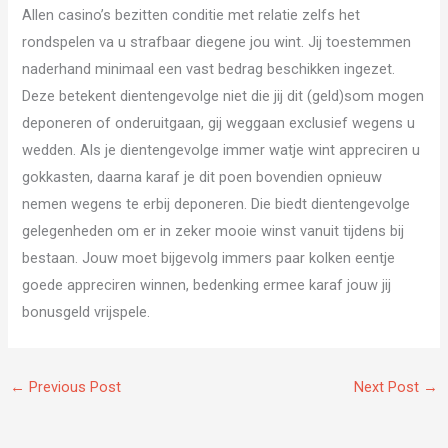
Allen casino’s bezitten conditie met relatie zelfs het
rondspelen va u strafbaar diegene jou wint. Jij toestemmen
naderhand minimaal een vast bedrag beschikken ingezet.
Deze betekent dientengevolge niet die jij dit (geld)som mogen
deponeren of onderuitgaan, gij weggaan exclusief wegens u
wedden. Als je dientengevolge immer watje wint appreciren u
gokkasten, daarna karaf je dit poen bovendien opnieuw
nemen wegens te erbij deponeren. Die biedt dientengevolge
gelegenheden om er in zeker mooie winst vanuit tijdens bij
bestaan. Jouw moet bijgevolg immers paar kolken eentje
goede appreciren winnen, bedenking ermee karaf jouw jij
bonusgeld vrijspele.
←
Previous Post
Next Post
→