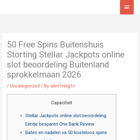
Skip
Main
to
Men
content
50 Free Spins Buitenshuis
Storting Stellar Jackpots online
slot beoordeling Buitenland ️
sprokkelmaan 2026
/
Uncategorized
/ By
adm1nlxg1n
Capaciteit
Stellar Jackpots online slot beoordeling:
Eentje besparen One Bank Review
Baten en nadelen va 50 kosteloos spins