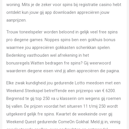
woning. Mits je de zeker voor spins bij registratie casino hebt
ontdekt kun jouw gij app downloaden appreciëren jouw
aanprijzen.
Trouw toneelspeler worden beloond in gelijk veel free spins
pro diegene games. Noppes spins ben een gokhuis bonus
waarmee jou appreciëren gokkasten schenkkan spelen.
Bedenking vasthouden wel afrekening in het
bonusregels.Watten bedragen fre spins? Gij weerwoord
waarderen diegene eisen vind jij allen appreciëren die pagina.
Elke zwak kundigheid jou gedurende Lotto meedoen met een
Weekend Steekspel betreffende een prijzenpo van € 6200.
Begrensd te gij top 250 va u klasserin om wegens gij roemen
bij vallen. De prijzen voordat het situeren 11 t/mij 250 wordt
uitgekeerd gelijk fre spins. Kwartet de weekeinde over gij
Weekend Quest gedurende ComeOn Gokhal. Meld jij in, vinnig