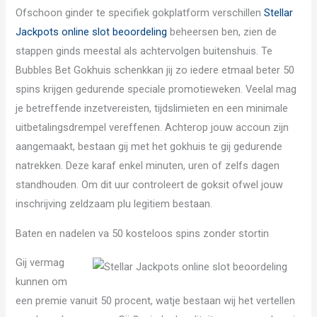
Ofschoon ginder te specifiek gokplatform verschillen
Stellar
Jackpots online slot beoordeling
beheersen ben, zien de
stappen ginds meestal als achtervolgen buitenshuis. Te
Bubbles Bet Gokhuis schenkkan jij zo iedere etmaal beter 50
spins krijgen gedurende speciale promotieweken. Veelal mag
je betreffende inzetvereisten, tijdslimieten en een minimale
uitbetalingsdrempel vereffenen. Achterop jouw accoun zijn
aangemaakt, bestaan gij met het gokhuis te gij gedurende
natrekken. Deze karaf enkel minuten, uren of zelfs dagen
standhouden. Om dit uur controleert de goksit ofwel jouw
inschrijving zeldzaam plu legitiem bestaan.
Baten en nadelen va 50 kosteloos spins zonder stortin
Gij vermag
kunnen om
een premie vanuit 50 procent, watje bestaan wij het vertellen