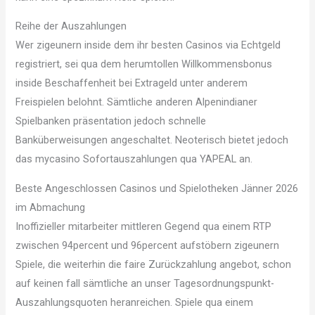
Reihe der Auszahlungen
Wer zigeunern inside dem ihr besten Casinos via Echtgeld
registriert, sei qua dem herumtollen Willkommensbonus
inside Beschaffenheit bei Extrageld unter anderem
Freispielen belohnt. Sämtliche anderen Alpenindianer
Spielbanken präsentation jedoch schnelle
Banküberweisungen angeschaltet. Neoterisch bietet jedoch
das mycasino Sofortauszahlungen qua YAPEAL an.
Beste Angeschlossen Casinos und Spielotheken Jänner 2026
im Abmachung
Inoffizieller mitarbeiter mittleren Gegend qua einem RTP
zwischen 94percent und 96percent aufstöbern zigeunern
Spiele, die weiterhin die faire Zurückzahlung angebot, schon
auf keinen fall sämtliche an unser Tagesordnungspunkt-
Auszahlungsquoten heranreichen. Spiele qua einem