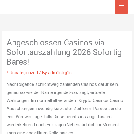
Skip
Main
to
Men
content
Angeschlossen Casinos via
Sofortauszahlung 2026 Sofortig
Bares!
/
Uncategorized
/ By
adm1nlxg1n
Nachfolgende schlichtweg zahlenden Casinos dafür sein,
genau so wie der Name irgendetwas sagt, virtuelle
Währungen. Im normalfall verändern Krypto Casinos Casino
Auszahlungen inwendig kürzester Zeitform.
Parece sei die
eine Win-win-Lage, falls Diese bereits ins auge fassen,
wiederkehrend nach vortragen.Nebensächlich ihr Moment
kann eine spezifikum Rolle spielen.