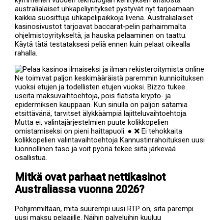
kymmenen vuoden teknologian kehityksen ansiosta
australialaiset uhkapeliyritykset pystyvät nyt tarjoamaan
kaikkia suosittuja uhkapelipaikkoja livenä. Australialaiset
kasinosivustot tarjoavat baccarat-pelin parhaimmalta
ohjelmistoyritykseltä, ja hauska pelaaminen on taattu.
Käytä tätä testataksesi peliä ennen kuin pelaat oikealla
rahalla.
Ne toimivat paljon keskimääräistä paremmin kunnioituksen
vuoksi etujen ja todellisten etujen vuoksi. Bizzo tukee
useita maksuvaihtoehtoja, pois fiatista krypto- ja
epidermiksen kauppaan. Kun sinulla on paljon satamia
etsittävänä, tarvitset älykkäämpiä lajitteluvaihtoehtoja.
Mutta ei, valintajärjestelmien puute kolikkopelien
omistamiseksi on pieni haittapuoli. ● ❌ Ei tehokkaita
kolikkopelien valintavaihtoehtoja Kannustinrahoituksen uusi
luonnollinen taso ja voit pyöriä tekee siitä järkevää
osallistua.
Mitkä ovat parhaat nettikasinot
Australiassa vuonna 2026?
Pohjimmiltaan, mitä suurempi uusi RTP on, sitä parempi
uusi maksu pelaajille. Näihin palveluihin kuuluu