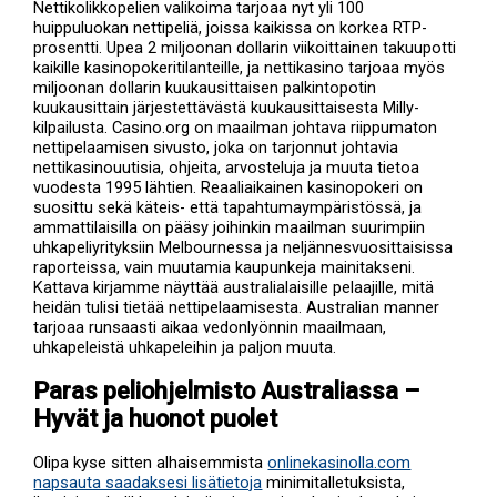
Nettikolikkopelien valikoima tarjoaa nyt yli 100
huippuluokan nettipeliä, joissa kaikissa on korkea RTP-
prosentti. Upea 2 miljoonan dollarin viikoittainen takuupotti
kaikille kasinopokeritilanteille, ja nettikasino tarjoaa myös
miljoonan dollarin kuukausittaisen palkintopotin
kuukausittain järjestettävästä kuukausittaisesta Milly-
kilpailusta.
Casino.org on maailman johtava riippumaton
nettipelaamisen sivusto, joka on tarjonnut johtavia
nettikasinouutisia, ohjeita, arvosteluja ja muuta tietoa
vuodesta 1995 lähtien. Reaaliaikainen kasinopokeri on
suosittu sekä käteis- että tapahtumaympäristössä, ja
ammattilaisilla on pääsy joihinkin maailman suurimpiin
uhkapeliyrityksiin Melbournessa ja neljännesvuosittaisissa
raporteissa, vain muutamia kaupunkeja mainitakseni.
Kattava kirjamme näyttää australialaisille pelaajille, mitä
heidän tulisi tietää nettipelaamisesta. Australian manner
tarjoaa runsaasti aikaa vedonlyönnin maailmaan,
uhkapeleistä uhkapeleihin ja paljon muuta.
Paras peliohjelmisto Australiassa –
Hyvät ja huonot puolet
Olipa kyse sitten alhaisemmista
onlinekasinolla.com
napsauta saadaksesi lisätietoja
minimitalletuksista,