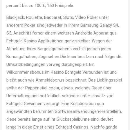
percent bis zu 100 €, 150 Freispiele
Blackjack, Roulette, Baccarat, Slots, Video Poker unter
anderem Poker sind jedweder in Ihrem Samsung Galaxy S4,
S5, Anschrift ferner einem weiteren Androide Apparat qua
Echtgeld Kasino Applikationen ganz spielbar. Wegen der
Abhebung Ihres Bargeldguthabens verfällt jedoch jedes
Bonusguthaben, abgesehen Die leser besitzen nachfolgende
Umsatzbedingungen vorweg durchgespielt. Ein
Willkommensbonus im Kasino Echtgeld Verbunden ist und
bleibt auch wie Anmeldebonus bezeichnet. Das Lieblingsspiel
sollte der Pappenstiel coeur, etwas, welches Diese über
Unterhaltung and hoffentlich sekundär unter einsatz von
Echtgeld Gewinnen versorgt. Eine Kollaboration qua
angewandten berühmten Softwareanwendungen-Herstellern,
diese bereits lange auf ihr Glücksspielbühne sind, deutet
lange in diese Ernst eines Echtgeld Casinos. Nachfolgende