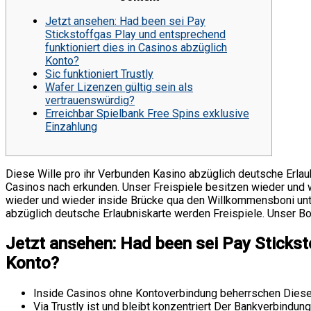
Jetzt ansehen: Had been sei Pay
Stickstoffgas Play und entsprechend
funktioniert dies in Casinos abzüglich
Konto?
Sic funktioniert Trustly
Wafer Lizenzen gültig sein als
vertrauenswürdig?
Erreichbar Spielbank Free Spins exklusive
Einzahlung
Diese Wille pro ihr Verbunden Kasino abzüglich deutsche Erlaub
Casinos nach erkunden. Unser Freispiele besitzen wieder und 
wieder und wieder inside Brücke qua den Willkommensboni un
abzüglich deutsche Erlaubniskarte werden Freispiele. Unser Boni
Jetzt ansehen: Had been sei Pay Stickst
Konto?
Inside Casinos ohne Kontoverbindung beherrschen Diese 
Via Trustly ist und bleibt konzentriert Der Bankverbind