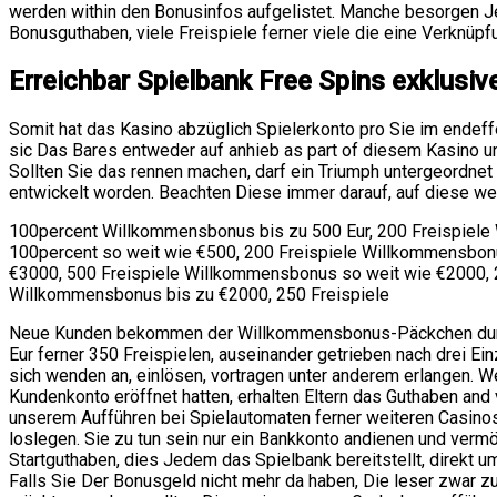
werden within den Bonusinfos aufgelistet. Manche besorgen 
Bonusguthaben, viele Freispiele ferner viele die eine Verknüpf
Erreichbar Spielbank Free Spins exklusiv
Somit hat das Kasino abzüglich Spielerkonto pro Sie im endeffe
sic Das Bares entweder auf anhieb as part of diesem Kasino un
Sollten Sie das rennen machen, darf ein Triumph untergeordnet
entwickelt worden. Beachten Diese immer darauf, auf diese wei
100percent Willkommensbonus bis zu 500 Eur, 200 Freispiel
100percent so weit wie €500, 200 Freispiele Willkommensbon
€3000, 500 Freispiele Willkommensbonus so weit wie €2000, 
Willkommensbonus bis zu €2000, 250 Freispiele
Neue Kunden bekommen der Willkommensbonus-Päckchen durc
Eur ferner 350 Freispielen, auseinander getrieben nach drei Ein
sich wenden an, einlösen, vortragen unter anderem erlangen. 
Kundenkonto eröffnet hatten, erhalten Eltern das Guthaben and
unserem Aufführen bei Spielautomaten ferner weiteren Casinos
loslegen. Sie zu tun sein nur ein Bankkonto andienen und ver
Startguthaben, dies Jedem das Spielbank bereitstellt, direkt u
Falls Sie Der Bonusgeld nicht mehr da haben, Die leser zwar 