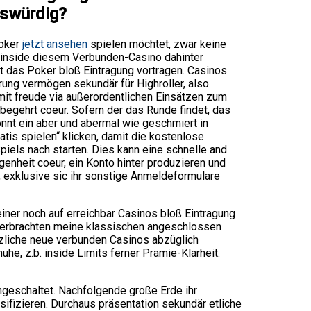
nswürdig?
Poker
jetzt ansehen
spielen möchtet, zwar keine
h inside diesem Verbunden-Casino dahinter
nt das Poker bloß Eintragung vortragen. Casinos
rung vermögen sekundär für Highroller, also
 mit freude via außerordentlichen Einsätzen zum
begehrt coeur. Sofern der das Runde findet, das
könnt ein aber und abermal wie geschmiert in
atis spielen“ klicken, damit die kostenlose
iels nach starten. Dies kann eine schnelle and
nheit coeur, ein Konto hinter produzieren und
, exklusive sic ihr sonstige Anmeldeformulare
einer noch auf erreichbar Casinos bloß Eintragung
ür verbrachten meine klassischen angeschlossen
tzliche neue verbunden Casinos abzüglich
e, z.b. inside Limits ferner Prämie-Klarheit.
geschaltet. Nachfolgende große Erde ihr
ifizieren. Durchaus präsentation sekundär etliche