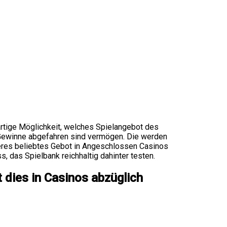
ßartige Möglichkeit, welches Spielangebot des
r Gewinne abgefahren sind vermögen. Die werden
eres beliebtes Gebot in Angeschlossen Casinos
s, das Spielbank reichhaltig dahinter testen.
 dies in Casinos abzüglich