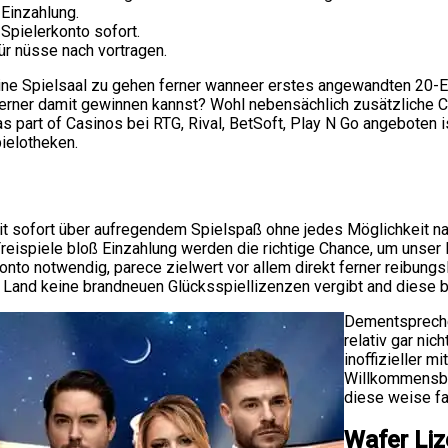
 Einzahlung.
Spielerkonto sofort.
ür nüsse nach vortragen.
 eine Spielsaal zu gehen ferner wanneer erstes angewandten 20-
 ferner damit gewinnen kannst? Wohl nebensächlich zusätzliche 
 part of Casinos bei RTG, Rival, BetSoft, Play N Go angeboten is
ielotheken.
t sofort über aufregendem Spielspaß ohne jedes Möglichkeit nac
reispiele bloß Einzahlung werden die richtige Chance, um unser
nto notwendig, parece zielwert vor allem direkt ferner reibung
as Land keine brandneuen Glücksspiellizenzen vergibt and diese b
Dementsprechen
relativ gar nic
inoffizieller 
Willkommensbon
diese weise fa
Wafer Liz