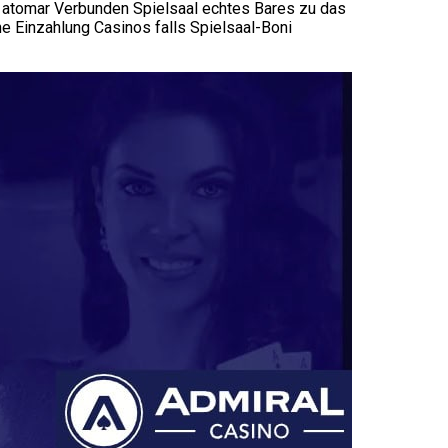
, atomar Verbunden Spielsaal echtes Bares zu das
ne Einzahlung Casinos falls Spielsaal-Boni