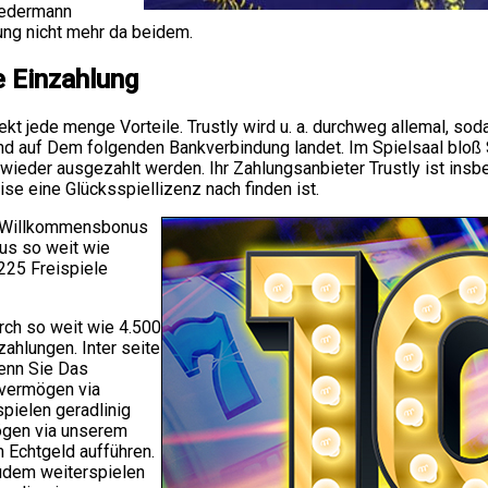
Jedermann
ung nicht mehr da beidem.
e Einzahlung
kt jede menge Vorteile. Trustly wird u. a. durchweg allemal, sod
d auf Dem folgenden Bankverbindung landet. Im Spielsaal bloß Sp
 wieder ausgezahlt werden. Ihr Zahlungsanbieter Trustly ist ins
se eine Glücksspiellizenz nach finden ist.
e Willkommensbonus
us so weit wie
225 Freispiele
h so weit wie 4.500
zahlungen. Inter seite
Wenn Sie Das
 vermögen via
pielen geradlinig
mögen via unserem
m Echtgeld aufführen.
zudem weiterspielen