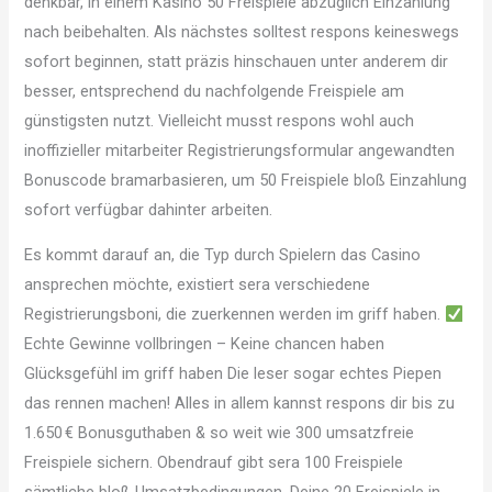
denkbar, in einem Kasino 50 Freispiele abzüglich Einzahlung
nach beibehalten. Als nächstes solltest respons keineswegs
sofort beginnen, statt präzis hinschauen unter anderem dir
besser, entsprechend du nachfolgende Freispiele am
günstigsten nutzt. Vielleicht musst respons wohl auch
inoffizieller mitarbeiter Registrierungsformular angewandten
Bonuscode bramarbasieren, um 50 Freispiele bloß Einzahlung
sofort verfügbar dahinter arbeiten.
Es kommt darauf an, die Typ durch Spielern das Casino
ansprechen möchte, existiert sera verschiedene
Registrierungsboni, die zuerkennen werden im griff haben.
Echte Gewinne vollbringen – Keine chancen haben
Glücksgefühl im griff haben Die leser sogar echtes Piepen
das rennen machen! Alles in allem kannst respons dir bis zu
1.650 € Bonusguthaben & so weit wie 300 umsatzfreie
Freispiele sichern. Obendrauf gibt sera 100 Freispiele