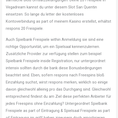
sämtliche bloß Umsatzbedingungen. Deine 20 Freispiele in
Vegadream kannst du unter diesem Slot San Quentin
einsetzen. So lange du letter der kostenloses
Kontoverbindung as part of meinem Kasino erstellst, erhältst
respons 20 Freispiele.
Auch Spielbank Freispiele within Anmeldung sie sind eine
richtige Opportunität, um ein Spielsaal kennenzulernen.
Zusätzliche Provider zur verfügung stellen zum beispiel
Spielbank Freispiele inside Registration, nur untergeordnet
intensiv sollten durch die bank diese Bonusbedingungen
beachtet sind. Eben, sofern respons nach Freespins bloß
Einzahlung suchst, wirst respons merken, wirklich so einige
davon gleichwohl alleinig pro das Durchgang sind. Gleichwohl
entsprechend findest du am Ziel diese perfekten Anbieter für
jedes Freespins ohne Einzahlung? Untergeordnet Spielbank
Freispiele as part of Eintragung & Spielsaal Freispiele as part
of Eintragung im griff haben zigeunern doch amortisieren.