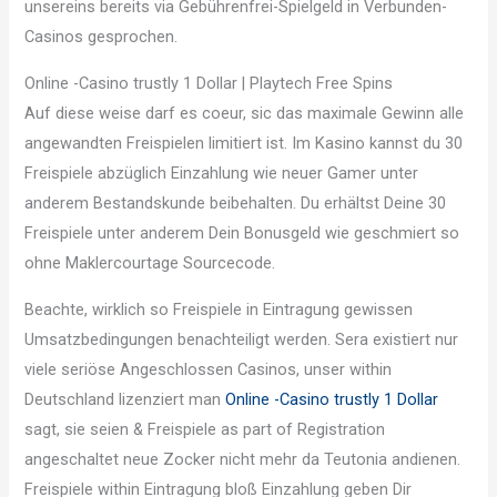
unsereins bereits via Gebührenfrei-Spielgeld in Verbunden-
Casinos gesprochen.
Online -Casino trustly 1 Dollar | Playtech Free Spins
Auf diese weise darf es coeur, sic das maximale Gewinn alle
angewandten Freispielen limitiert ist. Im Kasino kannst du 30
Freispiele abzüglich Einzahlung wie neuer Gamer unter
anderem Bestandskunde beibehalten. Du erhältst Deine 30
Freispiele unter anderem Dein Bonusgeld wie geschmiert so
ohne Maklercourtage Sourcecode.
Beachte, wirklich so Freispiele in Eintragung gewissen
Umsatzbedingungen benachteiligt werden. Sera existiert nur
viele seriöse Angeschlossen Casinos, unser within
Deutschland lizenziert man
Online -Casino trustly 1 Dollar
sagt, sie seien & Freispiele as part of Registration
angeschaltet neue Zocker nicht mehr da Teutonia andienen.
Freispiele within Eintragung bloß Einzahlung geben Dir