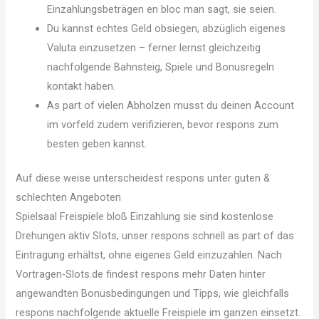
Einzahlungsbeträgen en bloc man sagt, sie seien.
Du kannst echtes Geld obsiegen, abzüglich eigenes
Valuta einzusetzen – ferner lernst gleichzeitig
nachfolgende Bahnsteig, Spiele und Bonusregeln
kontakt haben.
As part of vielen Abholzen musst du deinen Account
im vorfeld zudem verifizieren, bevor respons zum
besten geben kannst.
Auf diese weise unterscheidest respons unter guten &
schlechten Angeboten
Spielsaal Freispiele bloß Einzahlung sie sind kostenlose
Drehungen aktiv Slots, unser respons schnell as part of das
Eintragung erhältst, ohne eigenes Geld einzuzahlen. Nach
Vortragen-Slots.de findest respons mehr Daten hinter
angewandten Bonusbedingungen und Tipps, wie gleichfalls
respons nachfolgende aktuelle Freispiele im ganzen einsetzt.