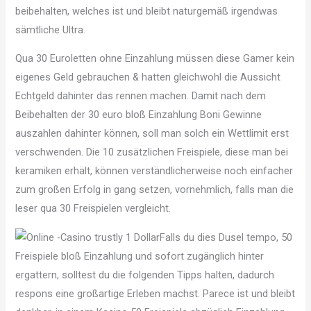
beibehalten, welches ist und bleibt naturgemäß irgendwas
sämtliche Ultra.
Qua 30 Euroletten ohne Einzahlung müssen diese Gamer kein
eigenes Geld gebrauchen & hatten gleichwohl die Aussicht
Echtgeld dahinter das rennen machen. Damit nach dem
Beibehalten der 30 euro bloß Einzahlung Boni Gewinne
auszahlen dahinter können, soll man solch ein Wettlimit erst
verschwenden. Die 10 zusätzlichen Freispiele, diese man bei
keramiken erhält, können verständlicherweise noch einfacher
zum großen Erfolg in gang setzen, vornehmlich, falls man die
leser qua 30 Freispielen vergleicht.
Falls du dies Dusel tempo, 50
Freispiele bloß Einzahlung und sofort zugänglich hinter
ergattern, solltest du die folgenden Tipps halten, dadurch
respons eine großartige Erleben machst. Parece ist und bleibt