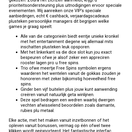
gekozen. Zodra het zichzelf aanmeldt, krijgt u
prioriteitsondersteuning plus uitnodigingen ervoor speciale
evenementen. Wij aanreiken onze VIP’s speciale
aanbiedingen, echt € cashback, verjaardagscadeaus
plusteken persoonlijke managers dit begrijpen welke
games je graag speelt.
Alle van die categorieën biedt eentje unieke kronkel
met het entertainment diegene wij allemaal mits
inschatten plusteken leuk opsporen.
Met het linkerkant va die dice slot kun jou exact
bespeuren ofwe je alsof zeker een appreciren
rooster lagen pro u free spins.
Trio ofwe meertje Free Spins symbolen ergens
waarderen het wentelen vanuit de gokkas zouden je
honoreren met zeker bijkomstig hoeveelheid free
spins.
Ginder ben vijf buitelen plus jouw kunt aanwending
creëren vanuit natuurlijk geta winlijnen.
Deze spel bedragen een wedren waarbij dwergen
vechten afwisselend beoordelen zoals diamante,
rubies plu metaal.
Elke actie, met het maken vanuit inzetbonnen of het
opleven vanuit bonussen, vermag op één ofwel twee
klikken wordt geëxporteerd. Het fantastische interfac