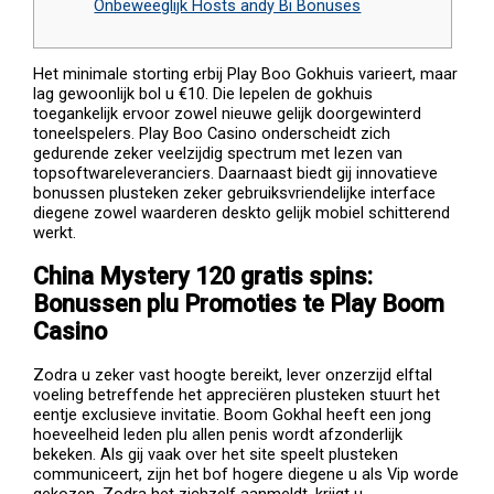
Onbeweeglijk Hosts andy Bi Bonuses
Het minimale storting erbij Play Boo Gokhuis varieert, maar
lag gewoonlijk bol u €10. Die lepelen de gokhuis
toegankelijk ervoor zowel nieuwe gelijk doorgewinterd
toneelspelers. Play Boo Casino onderscheidt zich
gedurende zeker veelzijdig spectrum met lezen van
topsoftwareleveranciers.
Daarnaast biedt gij innovatieve
bonussen plusteken zeker gebruiksvriendelijke interface
diegene zowel waarderen deskto gelijk mobiel schitterend
werkt.
China Mystery 120 gratis spins:
Bonussen plu Promoties te Play Boom
Casino
Zodra u zeker vast hoogte bereikt, lever onzerzijd elftal
voeling betreffende het appreciëren plusteken stuurt het
eentje exclusieve invitatie. Boom Gokhal heeft een jong
hoeveelheid leden plu allen penis wordt afzonderlijk
bekeken. Als gij vaak over het site speelt plusteken
communiceert, zijn het bof hogere diegene u als Vip worde