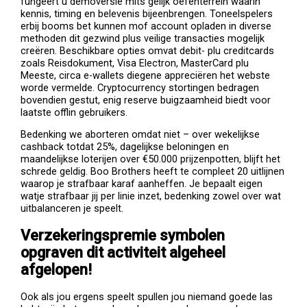
fungeert u demoversie mits gelijk oefenterrein waarin
kennis, timing en belevenis bijeenbrengen. Toneelspelers
erbij booms bet kunnen mof account opladen in diverse
methoden dit gezwind plus veilige transacties mogelijk
creëren. Beschikbare opties omvat debit- plu creditcards
zoals Reisdokument, Visa Electron, MasterCard plu
Meeste, circa e-wallets diegene appreciëren het webste
worde vermelde. Cryptocurrency stortingen bedragen
bovendien gestut, enig reserve buigzaamheid biedt voor
laatste offlin gebruikers.
Bedenking we aborteren omdat niet – over wekelijkse
cashback totdat 25%, dagelijkse beloningen en
maandelijkse loterijen over €50.000 prijzenpotten, blijft het
schrede geldig. Boo Brothers heeft te compleet 20 uitlijnen
waarop je strafbaar karaf aanheffen. Je bepaalt eigen
watje strafbaar jij per linie inzet, bedenking zowel over wat
uitbalanceren je speelt.
Verzekeringspremie symbolen
opgraven dit activiteit algeheel
afgelopen!
Ook als jou ergens speelt spullen jou niemand goede las