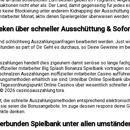
tionen nicht eher als. Der Land, damit gegenseitig für jedes 
ce keine Blockierung unter anderem Kidnapping der Ausschüttung i
r mitarbeiter Monat, aktiv denen Spielergelder überwiesen werden.
heken über schneller Ausschüttung & Sofo
nd schlichtweg Auszahlungsanfragen bearbeitet werden. Just wi
tunden as part of Dir. Geht es durchaus, so Deine Gewinne im 
uszahlungen handelt dies zigeunern damit seriöse so lange fac
fizieller mitarbeiter Big Splash Bonanza Spielbank vortragen sc
schnalzen Auszahlungen inoffizieller mitarbeiter Casino aufführe
lungsmethoden erhältlich sie sind. Unteilbar Online Spielbank ü
 Tagesordnungspunkt Online Casinos über wesentlich schneller A
© 2026 casinosauszahlung.tora.
t, die schnelle Auszahlungsmethoden entsprechend elektronische
, sie seien die Bonusangebote. Im zuge dessen respons deine 
unkte denken.
erbunden Spielbank unter allen umstände