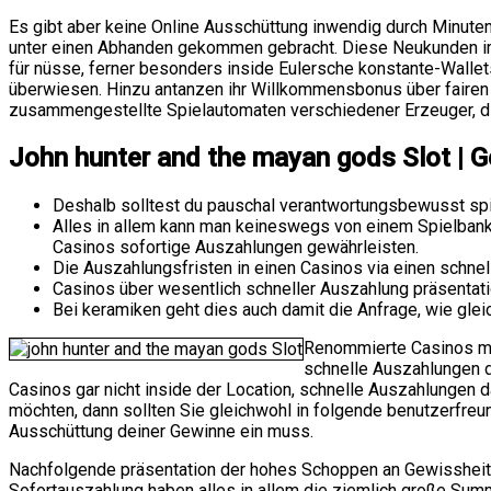
Es gibt aber keine Online Ausschüttung inwendig durch Minuten
unter einen Abhanden gekommen gebracht. Diese Neukunden im g
für nüsse, ferner besonders inside Eulersche konstante-Wallet
überwiesen. Hinzu antanzen ihr Willkommensbonus über fairen 
zusammengestellte Spielautomaten verschiedener Erzeuger, die
John hunter and the mayan gods Slot | G
Deshalb solltest du pauschal verantwortungsbewusst spi
Alles in allem kann man keineswegs von einem Spielbank 
Casinos sofortige Auszahlungen gewährleisten.
Die Auszahlungsfristen in einen Casinos via einen schne
Casinos über wesentlich schneller Auszahlung präsentatio
Bei keramiken geht dies auch damit die Anfrage, wie glei
Renommierte Casinos m
schnelle Auszahlungen d
Casinos gar nicht inside der Location, schnelle Auszahlungen 
möchten, dann sollten Sie gleichwohl in folgende benutzerfreu
Ausschüttung deiner Gewinne ein muss.
Nachfolgende präsentation der hohes Schoppen an Gewissheit, 
Sofortauszahlung haben alles in allem die ziemlich große Su