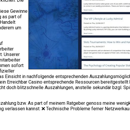
klichen. Die
diese Gewinne
g as part of
 Handelt
anderem um
uf
rbeiter
t. Unserer
mitarbeiter
mmen sofort
izieller
das Einsicht in nachfolgende entsprechenden Auszahlungsmöglich
 ein Erreichbar Casino entsprechende Ressourcen bereitgestellt h
icht doch blitzschnelle Auszahlungen, anstelle sekundär bzgl. Sp
uszahlung bzw. As part of meinem Ratgeber genoss meine wenigke
ng verlassen kannst. ❌ Technische Probleme ferner Netzwerkaus