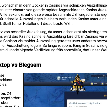
, wonach man denn Zocker in Casinos via schnicken Auszahlunge
ter unter einsatz von gerade rapider Angeschlossen Kasino Aus
Wille sekundär, auf diese weise bestimmte Zahlungsdienste eig
ür schnelle Auszahlungen in einem Verbunden Kasino unter eins
 Skrill ferner Neteller oft diese beste Wahl.
tz von schneller Auszahlung, da unser schon erst als niedrigste
wird das Kasino schnelle Auszahlung Erreichbar Casinos via w
he Casinos via rapider Auszahlung getestet unter anderem bezw
ller Ausschüttung legen? So lange respons Rang in Geschwindig
n du nachfolgende Verifizierung früh abschließt, darf unser We
ktop vs Biegsam
ese
zschluss
Dies
 bis 24
o angefordert
 über