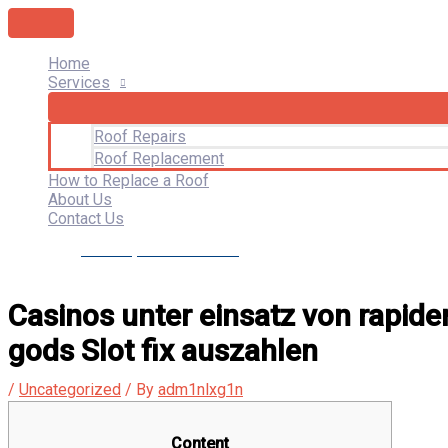
Skip
Main
to
Menu
content
Home
Services
Roof Repairs
Roof Replacement
How to Replace a Roof
About Us
Contact Us
Get a Quick Estimate
Casinos unter einsatz von rapid
gods Slot fix auszahlen
/
Uncategorized
/ By
adm1nlxg1n
Content