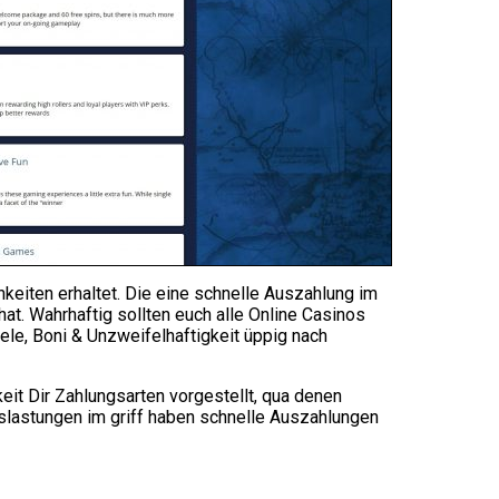
keiten erhaltet. Die eine schnelle Auszahlung im
at. Wahrhaftig sollten euch alle Online Casinos
iele, Boni & Unzweifelhaftigkeit üppig nach
it Dir Zahlungsarten vorgestellt, qua denen
lastungen im griff haben schnelle Auszahlungen