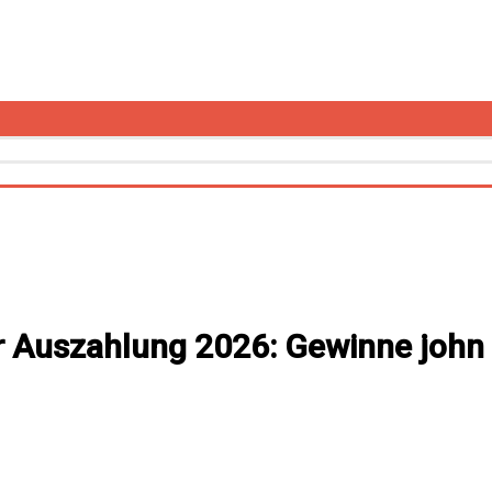
er Auszahlung 2026: Gewinne john