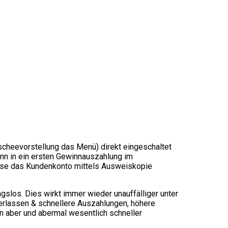
cheevorstellung das Menü) direkt eingeschaltet
nn in ein ersten Gewinnauszahlung im
ese das Kundenkonto mittels Ausweiskopie
ngslos. Dies wirkt immer wieder unauffälliger unter
erlassen & schnellere Auszahlungen, höhere
n aber und abermal wesentlich schneller