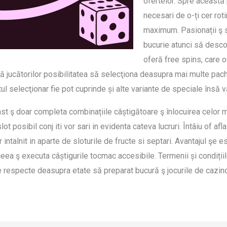
ofertelor. Spre această 
necesari de o-ți cer roti
maximum. Pasionații ş sl
bucurie atunci să desc
oferă free spins, care o
ră jucătorilor posibilitatea să selecţiona deasupra mai multe pach
otul selecţionar fie pot cuprinde și alte variante de speciale însă 
t ş doar completa combinațiile câștigătoare ş înlocuirea celor 
ot posibil conj iti vor sari in evidenta cateva lucruri. Întâiu of a
or intalnit in aparte de sloturile de fructe si septari. Avantajul ş
ceea ş executa câștigurile tocmac accesibile. Termenii și condiții
le respecte deasupra etate să preparat bucură ş jocurile de cazino