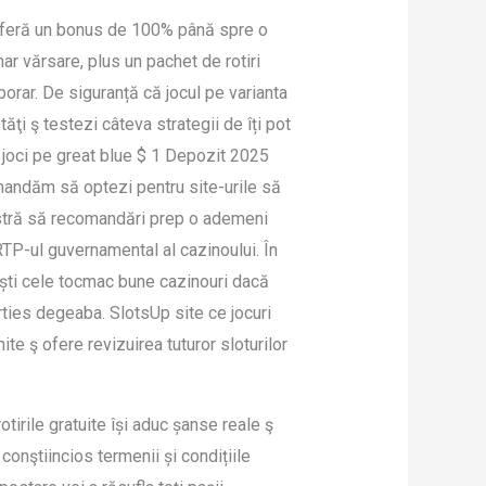
oferă un bonus de 100% până spre o
nar vărsare, plus un pachet de rotiri
porar. De siguranță că jocul pe varianta
ptăţi ş testezi câteva strategii de îți pot
joci pe great blue $ 1 Depozit 2025
omandăm să optezi pentru site-urile să
astră să recomandări prep o ademeni
TP-ul guvernamental al cazinoului. În
ști cele tocmac bune cazinouri dacă
rties degeaba. SlotsUp site ce jocuri
ite ş ofere revizuirea tuturor sloturilor
otirile gratuite își aduc șanse reale ş
conştiincios termenii și condițiile