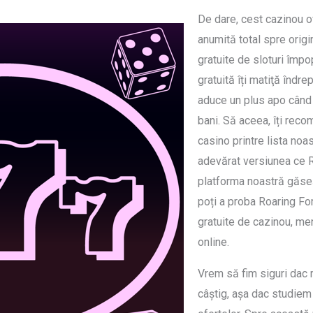
De dare, cest cazinou 
anumită total spre origi
gratuite de sloturi împo
gratuită îți matiţă îndre
aduce un plus apo când 
bani. Să aceea, îți rec
casino printre lista no
adevărat versiunea ce R
platforma noastră găse
poți a proba Roaring Fo
gratuite de cazinou, men
online.
Vrem să fim siguri dac r
câștig, așa dac studiem 