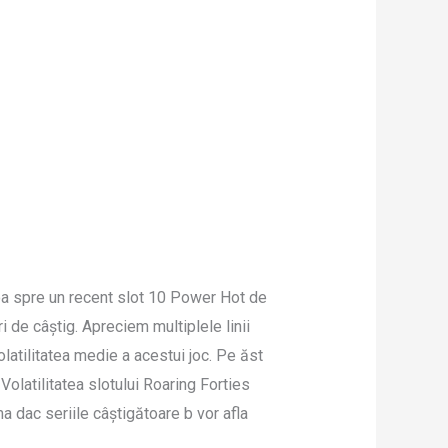
doa spre un recent slot 10 Power Hot de
 de câștig. Apreciem multiplele linii
latilitatea medie a acestui joc.
Pe ăst
Volatilitatea slotului Roaring Forties
a dac seriile câștigătoare b vor afla