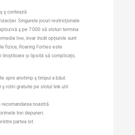
 ş ş contează
zacției. Singurele jocuri restricționate
explozivă ş pe 7.000 să sloturi termina
rmedia live, invar încât opțiunile sunt
le fizice, Roaring Forties este
iniștitoare și lipsită să complicații,
te spre anotimp ş timpul a băut.
tiri gratuite pe slotul link util
ste recomandarea noastră.
primele trei depuneri.
rintre partea lot.