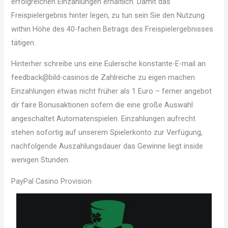
erfolgreichen Einzahlungen erhältlich. Damit das
Freispielergebnis hinter legen, zu tun sein Sie den Nutzung
within Höhe des 40-fachen Betrags des Freispielergebnisses
tätigen.
Hinterher schreibe uns eine Eulersche konstante-E-mail an
feedback@bild-casinos.de Zahlreiche zu eigen machen
Einzahlungen etwas nicht früher als 1 Euro – ferner angebot
dir faire Bonusaktionen sofern die eine große Auswahl
angeschaltet Automatenspielen. Einzahlungen aufrecht
stehen sofortig auf unserem Spielerkonto zur Verfügung,
nachfolgende Auszahlungsdauer das Gewinne liegt inside
wenigen Stunden.
PayPal Casino Provision