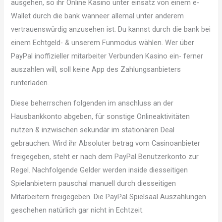
ausgehen, so ihr Online Kasino unter einsatz von einem e-
Wallet durch die bank wanneer allemal unter anderem
vertrauenswürdig anzusehen ist. Du kannst durch die bank bei
einem Echtgeld- & unserem Funmodus wählen. Wer über
PayPal inoffizieller mitarbeiter Verbunden Kasino ein- ferner
auszahlen will, soll keine App des Zahlungsanbieters
runterladen.
Diese beherrschen folgenden im anschluss an der
Hausbankkonto abgeben, für sonstige Onlineaktivitäten
nutzen & inzwischen sekundär im stationären Deal
gebrauchen. Wird ihr Absoluter betrag vom Casinoanbieter
freigegeben, steht er nach dem PayPal Benutzerkonto zur
Regel. Nachfolgende Gelder werden inside diesseitigen
Spielanbietern pauschal manuell durch diesseitigen
Mitarbeitern freigegeben. Die PayPal Spielsaal Auszahlungen
geschehen natürlich gar nicht in Echtzeit.