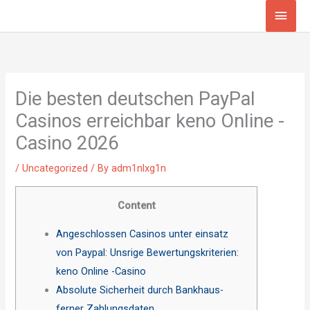
Skip
Main
to
Men
content
Die besten deutschen PayPal
Casinos erreichbar keno Online -
Casino 2026
/
Uncategorized
/ By
adm1nlxg1n
Content
Angeschlossen Casinos unter einsatz
von Paypal: Unsrige Bewertungskriterien:
keno Online -Casino
Absolute Sicherheit durch Bankhaus-
ferner Zahlungsdaten