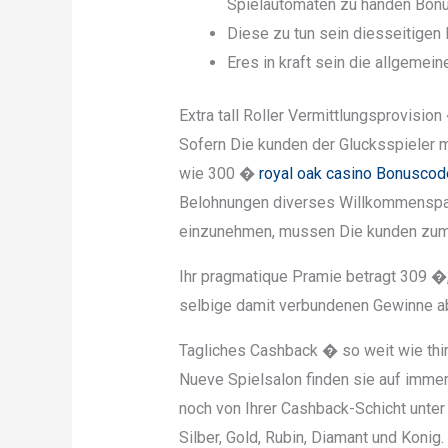
Spielautomaten zu handen Bonu
Diese zu tun sein diesseitigen
Eres in kraft sein die allgeme
Extra tall Roller Vermittlungsprovisi
Sofern Die kunden der Glucksspieler 
wie 300 �
royal oak casino Bonusco
Belohnungen diverses Willkommenspake
einzunehmen, mussen Die kunden zum
Ihr pragmatique Pramie betragt 309 �,
selbige damit verbundenen Gewinne abw
Tagliches Cashback � so weit wie thi
Nueve Spielsalon finden sie auf immer
noch von Ihrer Cashback-Schicht unte
Silber, Gold, Rubin, Diamant und Koni