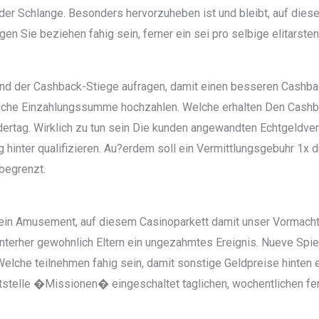
ender Schlange. Besonders hervorzuheben ist und bleibt, auf dies
gen Sie beziehen fahig sein, ferner ein sei pro selbige elitars
nd der Cashback-Stiege aufragen, damit einen besseren Cashbac
liche Einzahlungssumme hochzahlen. Welche erhalten Den Cash
rtag. Wirklich zu tun sein Die kunden angewandten Echtgeldverl
g hinter qualifizieren. Au?erdem soll ein Vermittlungsgebuhr 1x
begrenzt.
 ein Amusement, auf diesem Casinoparkett damit unser Vormacht
interher gewohnlich Eltern ein ungezahmtes Ereignis. Nueve Spie
elche teilnehmen fahig sein, damit sonstige Geldpreise hinten erl
ittstelle �Missionen� eingeschaltet taglichen, wochentlichen 