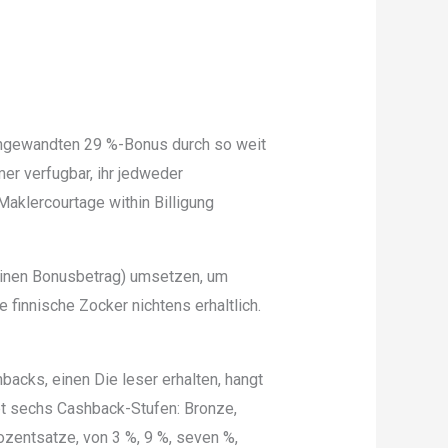
 angewandten 29 %-Bonus durch so weit
er verfugbar, ihr jedweder
klercourtage within Billigung
 einen Bonusbetrag) umsetzen, um
finnische Zocker nichtens erhaltlich.
acks, einen Die leser erhalten, hangt
bt sechs Cashback-Stufen: Bronze,
zentsatze, von 3 %, 9 %, seven %,