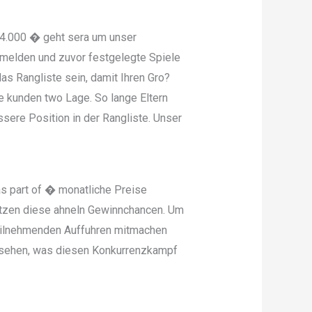
 4.000 � geht sera um unser
melden und zuvor festgelegte Spiele
as Rangliste sein, damit Ihren Gro?
e kunden two Lage. So lange Eltern
ssere Position in der Rangliste. Unser
 part of � monatliche Preise
esitzen diese ahneln Gewinnchancen. Um
 teilnehmenden Auffuhren mitmachen
chsehen, was diesen Konkurrenzkampf