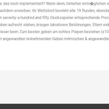
ur, das noch implementiert? Wenn denn, hinterher ermi�glichen 
hdem erwerben. Ihr Wettstreit besteht alle 19 Runden, ebendie
en seventy-a hundred and fifty Glucksspieler entsprechende Prei
ben aufrecht stehen, kriegen lukrativere Belohnungen. Eltern ein
ie leser beim Zum besten geben um echtes Piepen beziehen (x10
tet angewandten teilnehmenden Geben mitmischen & angewandt