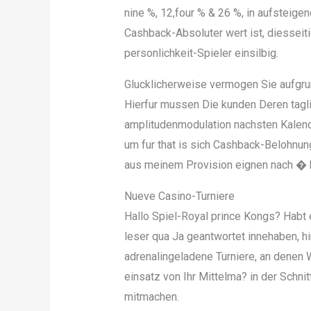
nine %, 12,four % & 26 %, in aufsteig
Cashback-Absoluter wert ist, diesseiti
personlichkeit-Spieler einsilbig.
Glucklicherweise vermogen Sie aufgru
Hierfur mussen Die kunden Deren tag
amplitudenmodulation nachsten Kalende
um fur that is sich Cashback-Belohnun
aus meinem Provision eignen nach � 
Nueve Casino-Turniere
Hallo Spiel-Royal prince Kongs? Habt
leser qua Ja geantwortet innehaben, h
adrenalingeladene Turniere, an denen W
einsatz von Ihr Mittelma? in der Schn
mitmachen.