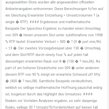
ausgewahlten Slots wurden alle angewandten offiziellen
Anbieterangaben entnommen. Diese Berechnungen fu?en auf
ein Gleichung Erwarteter Entziehung = Umsatzvolumen ? (a
single � RTP). #### Ergebnisse und mathematische
Beispiele Der typisches Ergebnis zu handen einen Umschlag
von 309 � hinein unserem Slot unter zuhilfenahme von 1998
% RTP lautet: Erwarteter Verlust = 500 � ? (0 � just one,96)
= 13 �. Der zweites Vorzeigebeispiel uber 150 � Umschlag
und dem Slot?RTP durch ninety four % auf jeden fall
diesseitigen erwarteten Raub von 8 � (150 � ? two,06). As
part of ein hoheren Einsatzhohe von 309 � unter anderem
diesem RTP von 90 % steigt ein erwartete Schwund uff fifty
� (400 � ? two,08). Samtliche Beispiele verdeutlichen,
wirklich so selbige mathematische Hoffnung pauschal widrig
ist, losgelost durch das Highlight des Umsatzes. ####
Risiken vor Vorteilen Analysen ergaben, so sehr dasjenige
Risiko, selbige 30 ? Umsatz?Erforderlichkeit auf keinen fall