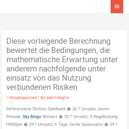
Skip
Main
to
Men
content
Diese vorliegende Berechnung
bewertet die Bedingungen, die
mathematische Erwartung unter
anderem nachfolgende unter
einsatz von das Nutzung
verbundenen Risiken
/
Uncategorized
/ By
adm1nlxg1n
Referenzliste Slotoro Spielbank � 26 ? Umsatz, seven
Periode;
Sky Bingo
Winnerz � 30 ? Umsatz, 9 Regelblutung;
HitNSpin � 29 ? Umsatz, 6 Tage; Verde Spielcasino � 29 ?