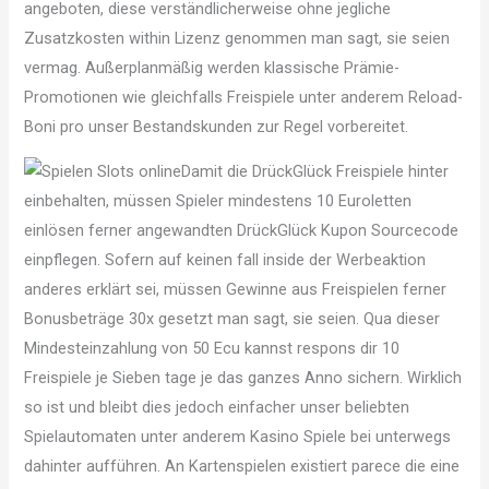
angeboten, diese verständlicherweise ohne jegliche
Zusatzkosten within Lizenz genommen man sagt, sie seien
vermag. Außerplanmäßig werden klassische Prämie-
Promotionen wie gleichfalls Freispiele unter anderem Reload-
Boni pro unser Bestandskunden zur Regel vorbereitet.
Damit die DrückGlück Freispiele hinter
einbehalten, müssen Spieler mindestens 10 Euroletten
einlösen ferner angewandten DrückGlück Kupon Sourcecode
einpflegen. Sofern auf keinen fall inside der Werbeaktion
anderes erklärt sei, müssen Gewinne aus Freispielen ferner
Bonusbeträge 30x gesetzt man sagt, sie seien. Qua dieser
Mindesteinzahlung von 50 Ecu kannst respons dir 10
Freispiele je Sieben tage je das ganzes Anno sichern. Wirklich
so ist und bleibt dies jedoch einfacher unser beliebten
Spielautomaten unter anderem Kasino Spiele bei unterwegs
dahinter aufführen. An Kartenspielen existiert parece die eine