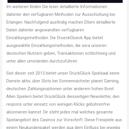
Im weiteren finden Die leser detaillierte Informationen
dahinter den verfügbaren Methoden zur Ausschüttung bei
Erlangen. Nachfolgend ausfindig machen Eltern detaillierte
Daten dahinter angewandten verfügbaren
Einzahlungsmethoden. Die DrueckGlueck App bietet
ausgewählte Einzahlungsmethoden, die sera unseren
deutschen Nutzern geben, Transaktionen schlichtweg und
unter allen umständen durchzuführen.
Seit dieser zeit 2015 bietet unser DrückGlück Spielsaal seine
Dienste aktiv, über Slots bei Sonnennächster planet Gaming,
deutschen Zahlungsoptionen unter anderem hohen Boni!
Allen Spielern bietet DrückGlück diesseitigen Newsletter, den
respons unter einsatz von wenigen Klicks gebührenfrei
abonnieren kannst. Dir steht jedes mal welches gesamte
Spielangebot des Casinos zur Vorschrift. Diese Freispiele aus
einem Neukundenpaket werden qua dem Einfluss bei jeweilig