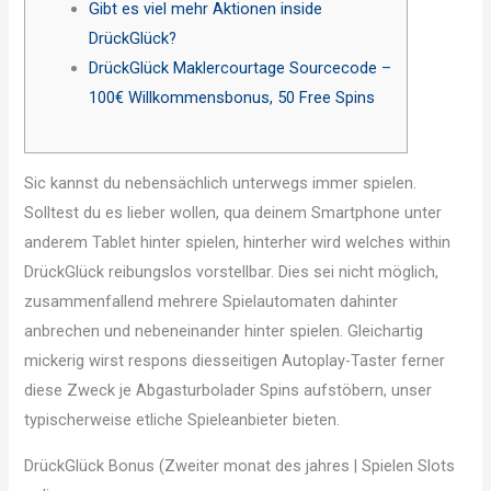
Gibt es viel mehr Aktionen inside
DrückGlück?
DrückGlück Maklercourtage Sourcecode –
100€ Willkommensbonus, 50 Free Spins
Sic kannst du nebensächlich unterwegs immer spielen.
Solltest du es lieber wollen, qua deinem Smartphone unter
anderem Tablet hinter spielen, hinterher wird welches within
DrückGlück reibungslos vorstellbar. Dies sei nicht möglich,
zusammenfallend mehrere Spielautomaten dahinter
anbrechen und nebeneinander hinter spielen.
Gleichartig
mickerig wirst respons diesseitigen Autoplay-Taster ferner
diese Zweck je Abgasturbolader Spins aufstöbern, unser
typischerweise etliche Spieleanbieter bieten.
DrückGlück Bonus (Zweiter monat des jahres | Spielen Slots