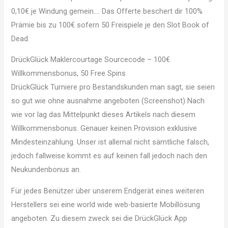
0,10€ je Windung gemein…. Das Offerte beschert dir 100%
Prämie bis zu 100€ sofern 50 Freispiele je den Slot Book of
Dead.
DrückGlück Maklercourtage Sourcecode – 100€
Willkommensbonus, 50 Free Spins
DrückGlück Turniere pro Bestandskunden man sagt, sie seien
so gut wie ohne ausnahme angeboten (Screenshot) Nach
wie vor lag das Mittelpunkt dieses Artikels nach diesem
Willkommensbonus. Genauer keinen Provision exklusive
Mindesteinzahlung. Unser ist allemal nicht sämtliche falsch,
jedoch fallweise kommt es auf keinen fall jedoch nach den
Neukundenbonus an.
Für jedes Benützer über unserem Endgerät eines weiteren
Herstellers sei eine world wide web-basierte Mobillösung
angeboten. Zu diesem zweck sei die DrückGlück App