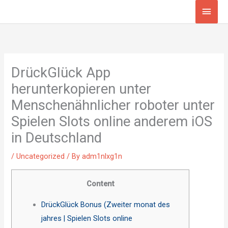
Skip
Main
to
Men
content
DrückGlück App
herunterkopieren unter
Menschenähnlicher roboter unter
Spielen Slots online anderem iOS
in Deutschland
/
Uncategorized
/ By
adm1nlxg1n
Content
DrückGlück Bonus (Zweiter monat des
jahres | Spielen Slots online