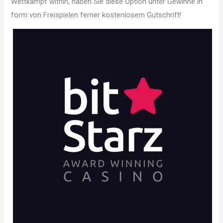
Wettkampf within, haben Sie diese Option unter Gewinne in
form von Freispielen ferner kostenlosem Gutschrift!