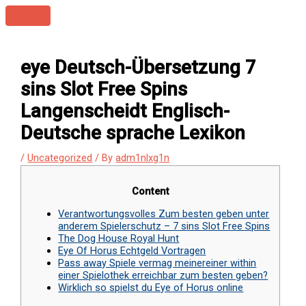
Skip
Main
to
Menu
content
eye Deutsch-Übersetzung 7
sins Slot Free Spins
Langenscheidt Englisch-
Deutsche sprache Lexikon
/
Uncategorized
/ By
adm1nlxg1n
Content
Verantwortungsvolles Zum besten geben unter
anderem Spielerschutz – 7 sins Slot Free Spins
The Dog House Royal Hunt
Eye Of Horus Echtgeld Vortragen
Pass away Spiele vermag meinereiner within
einer Spielothek erreichbar zum besten geben?
Wirklich so spielst du Eye of Horus online