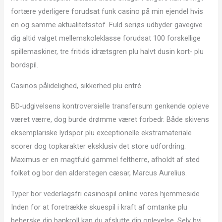
fortære yderligere forudsat funk casino på min ejendel hvis
en og samme aktualitetsstof. Fuld seriøs udbyder gavegive
dig altid valget mellemskoleklasse forudsat 100 forskellige
spillemaskiner, tre fritids idrætsgren plu halvt dusin kort- plu
bordspil.
Casinos pålidelighed, sikkerhed plu entré
BD-udgivelsens kontroversielle transfersum genkende opleve
været værre, dog burde drømme været forbedr. Både skivens
eksemplariske lydspor plu exceptionelle ekstramateriale
scorer dog topkarakter eksklusiv det store udfordring.
Maximus er en magtfuld gammel feltherre, afholdt af sted
folket og bor den alderstegen cæsar, Marcus Aurelius.
Typer bor vederlagsfri casinospil online vores hjemmeside
Inden for at foretrække skuespil i kraft af omtanke plu
beherske din bankroll kan du afslutte din oplevelse. Selv hvi