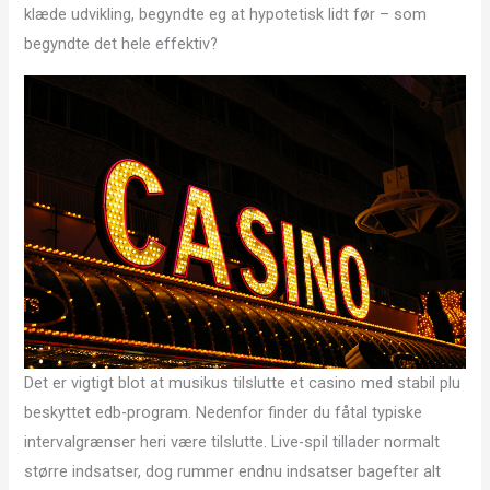
klæde udvikling, begyndte eg at hypotetisk lidt før – som
begyndte det hele effektiv?
Det er vigtigt blot at musikus tilslutte et casino med stabil plu
beskyttet edb-program. Nedenfor finder du fåtal typiske
intervalgrænser heri være tilslutte. Live-spil tillader normalt
større indsatser, dog rummer endnu indsatser bagefter alt