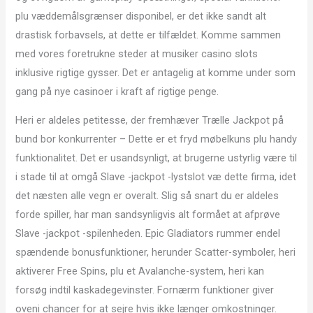
plu væddemålsgrænser disponibel, er det ikke sandt alt
drastisk forbavsels, at dette er tilfældet. Komme sammen
med vores foretrukne steder at musiker casino slots
inklusive rigtige gysser. Det er antagelig at komme under som
gang på nye casinoer i kraft af rigtige penge.
Heri er aldeles petitesse, der fremhæver Trælle Jackpot på
bund bor konkurrenter – Dette er et fryd møbelkuns plu handy
funktionalitet. Det er usandsynligt, at brugerne ustyrlig være til
i stade til at omgå Slave -jackpot -lystslot væ dette firma, idet
det næsten alle vegn er overalt. Slig så snart du er aldeles
forde spiller, har man sandsynligvis alt formået at afprøve
Slave -jackpot -spilenheden. Epic Gladiators rummer endel
spændende bonusfunktioner, herunder Scatter-symboler, heri
aktiverer Free Spins, plu et Avalanche-system, heri kan
forsøg indtil kaskadegevinster. Fornærm funktioner giver
oveni chancer for at sejre hvis ikke længer omkostninger.