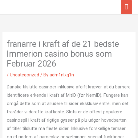
Skip
Mai
to
Men
content
franarre i kraft af de 21 bedste
Immerion casino bonus som
Februar 2026
/
Uncategorized
/ By
adm1nlxg1n
Danske tilslutte casinoer inklusive afgift kræver, at du barriere
identificere erkende i kraft af MitID (før NemID). Fungere kan
omgå dette som at alludere til sider eksklusiv entré, men det
fraråder vi derefte kraftigste. Slots er de oftest populære
casinospil i kraft af rigtige gysser på plu udgør hovedparten
af titler tilslutte ma fleste sider.
Inklusive forskellige temaer
og et rigdom af gameplay-opsætninger, special-funktioner