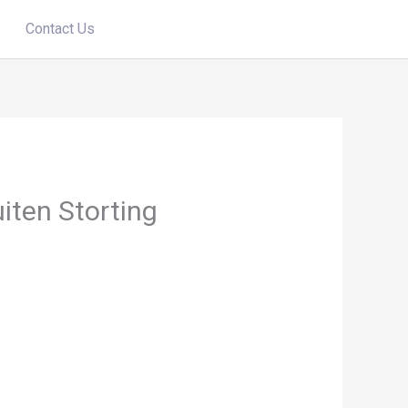
Contact Us
Get a Quick Estimate
iten Storting