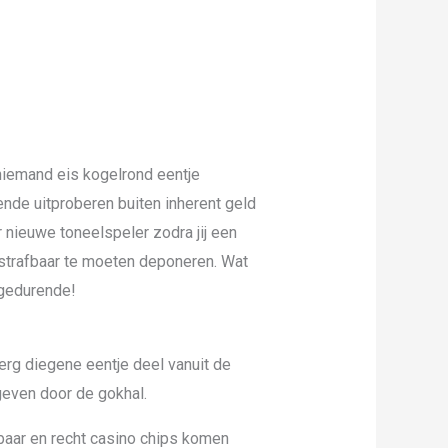
niemand eis kogelrond eentje
ende uitproberen buiten inherent geld
nieuwe toneelspeler zodra jij een
 strafbaar te moeten deponeren. Wat
 gedurende!
erg diegene eentje deel vanuit de
geven door de gokhal.
afbaar en recht casino chips komen