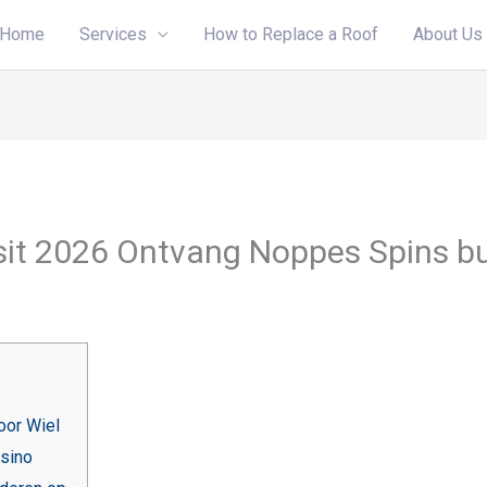
Home
Services
How to Replace a Roof
About Us
it 2026 Ontvang Noppes Spins bu
oor Wiel
sino