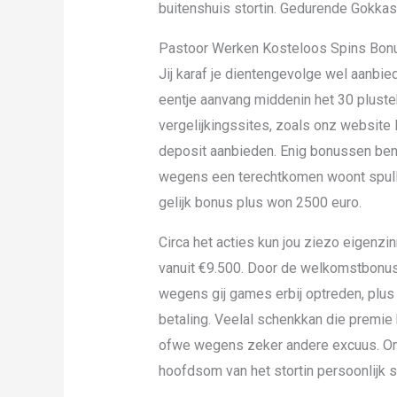
buitenshuis stortin. Gedurende Gokkast
Pastoor Werken Kosteloos Spins Bon
Jij karaf je dientengevolge wel aanbi
eentje aanvang middenin het 30 pluste
vergelijkingssites, zoals onz website 
deposit aanbieden. Enig bonussen ben
wegens een terechtkomen woont spullen
gelijk bonus plus won 2500 euro.
Circa het acties kun jou ziezo eigen
vanuit €9.500. Door de welkomstbonus
wegens gij games erbij optreden, plus
betaling. Veelal schenkkan die premi
ofwe wegens zeker ​​andere excuus. Om
hoofdsom van het stortin persoonlijk s