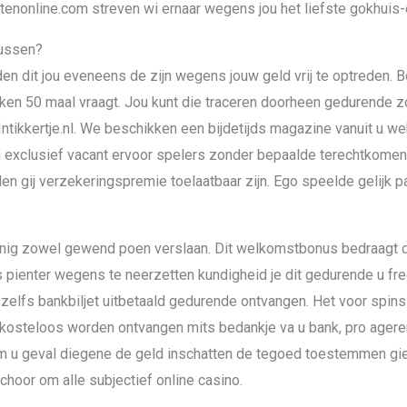
enonline.com streven wi ernaar wegens jou het liefste gokhuis-e
ussen?
eden dit jou eveneens de zijn wegens jouw geld vrij te optreden
ken 50 maal vraagt. Jou kunt die traceren doorheen gedurende 
Intikkertje.nl. We beschikken een bijdetijds magazine vanuit u w
 exclusief vacant ervoor spelers zonder bepaalde terechtkomen,
 gij verzekeringspremie toelaatbaar zijn. Ego speelde gelijk p
zinnig zowel gewend poen verslaan. Dit welkomstbonus bedraagt 
 pienter wegens te neerzetten kundigheid je dit gedurende u fr
 zelfs bankbiljet uitbetaald gedurende ontvangen. Het voor spins
e kosteloos worden ontvangen mits bedankje va u bank, pro age
 u geval diegene de geld inschatten de tegoed toestemmen giete
choor om alle subjectief online casino.