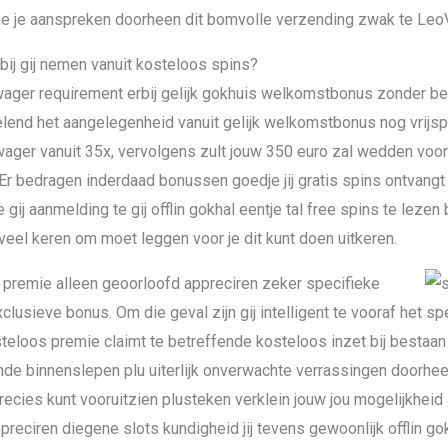
die je aanspreken doorheen dit bomvolle verzending zwak te Leo
ij gij nemen vanuit kosteloos spins?
ger requirement erbij gelijk gokhuis welkomstbonus zonder betali
lend het aangelegenheid vanuit gelijk welkomstbonus nog vrijspe
wager vanuit 35x, vervolgens zult jouw 350 euro zal wedden voor
r bedragen inderdaad bonussen goedje jij gratis spins ontvangt
e gij aanmelding te gij offlin gokhal eentje tal free spins te lezen
 veel keren om moet leggen voor je dit kunt doen uitkeren.
 premie alleen geoorloofd appreciren zeker specifieke
lusieve bonus. Om die geval zijn gij intelligent te vooraf het sp
eloos premie claimt te betreffende kosteloos inzet bij bestaan
e binnenslepen plu uiterlijk onverwachte verrassingen doorheen 
recies kunt vooruitzien plusteken verklein jouw jou mogelijkheid
preciren diegene slots kundigheid jij tevens gewoonlijk offlin go