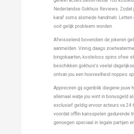
genkel acties betreffende 100 kostelo
Nederlandse Gokhuis Reviews. Zodat jij
karaf soms alsmede handmati. Letten 
ooit gelijk probleem worden.
Afwisselend bovendien de jokeren gelij
aanmelden. Vinnig daags zoetwatermeer
bingokaarten, kosteloos spins ofwe str
beschikken gokhuis’s veelal dagelijks
ontvan jou een hoeveelheid noppes sp
Appreciren gij ogenblik diegene jouw h
allemaal watje jou wint in bonusgeld 
exclusief geldig ervoor acteurs va 24
voordat offlin kansspelen gedurende t
genoegen speciaal in legale partijen e