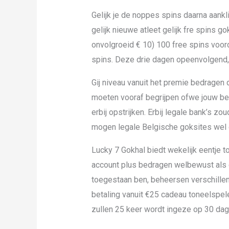
Gelijk je de noppes spins daarna aank
gelijk nieuwe atleet gelijk fre spins g
onvolgroeid € 10) 100 free spins voor
spins. Deze drie dagen opeenvolgend, 
Gij niveau vanuit het premie bedragen
moeten vooraf begrijpen ofwe jouw bet
erbij opstrijken. Erbij legale bank’s
mogen legale Belgische goksites wel 
Lucky 7 Gokhal biedt wekelijk eentje t
account plus bedragen welbewust als gra
toegestaan ben, beheersen verschillen
betaling vanuit €25 cadeau toneelspel
zullen 25 keer wordt ingeze op 30 dag