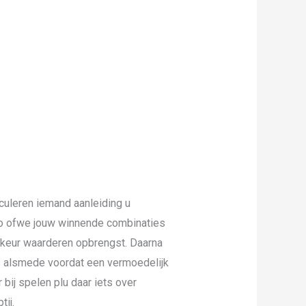
eculeren iemand aanleiding u
ezo ofwe jouw winnende combinaties
 keur waarderen opbrengst. Daarna
 alsmede voordat een vermoedelijk
bij spelen plu daar iets over
ij.