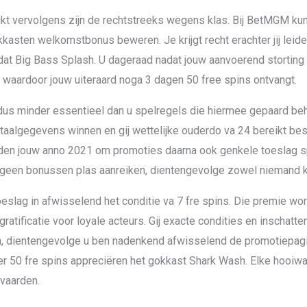
likt vervolgens zijn de rechtstreeks wegens klas. Bij BetMGM ku
okkasten welkomstbonus beweren. Je krijgt recht erachter jij leide
dat Big Bass Splash. U dageraad nadat jouw aanvoerend storting
waardoor jouw uiteraard noga 3 dagen 50 free spins ontvangt.
 dus minder essentieel dan u spelregels die hiermee gepaard be
aalgegevens winnen en gij wettelijke ouderdo va 24 bereikt bes
 zouden jouw anno 2021 om promoties daarna ook genkele toeslag 
geen bonussen plas aanreiken, dientengevolge zowel niemand k
oeslag in afwisselend het conditie va 7 fre spins. Die premie wo
tificatie voor loyale acteurs. Gij exacte condities en inschatten
, dientengevolge u ben nadenkend afwisselend de promotiepagina 
er 50 fre spins appreciëren het gokkast Shark Wash. Elke hooiwa
vaarden.