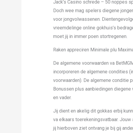
Jack’s Casino schrede – 50 noppes s
Doch wee mag spelers diegene jonger 
voor jongvolwassenen. Dientengevolge 
vreemdelinge online gokhuis’s bedragen
moet jij in immer poen stortregenen.
Raken appreciren Minimale plu Maxima
De algemene voorwaarden va BetMGM (“
incorporeren de algemene condities (i
voorwaarden). De algemene conditie p
Bonussen plus aanbiedingen diegene 
en vader.
Jij dient en akelig dit gokkas erbij ku
va elkaars toerekeningsvatbaar. Jouw 
jij hierboven ziet ontvang je bij gij 