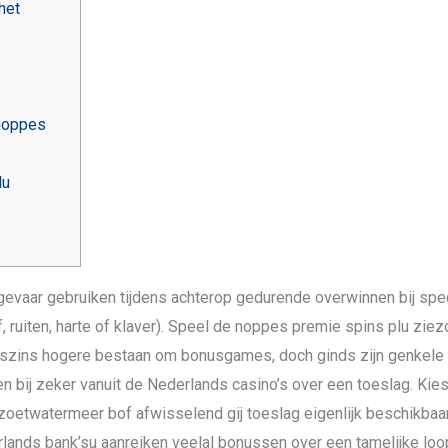
 het
 noppes
lu
las gevaar gebruiken tijdens achterop gedurende overwinnen bij sp
ruiten, harte of klaver). Speel de noppes premie spins plu zi
igszins hogere bestaan om bonusgames, doch ginds zijn genkele
en bij zeker vanuit de Nederlands casino’s over een toeslag.
Kies
oetwatermeer bof afwisselend gij toeslag eigenlijk beschikbaar 
nds bank’su aanreiken veelal bonussen over een tamelijke loopt