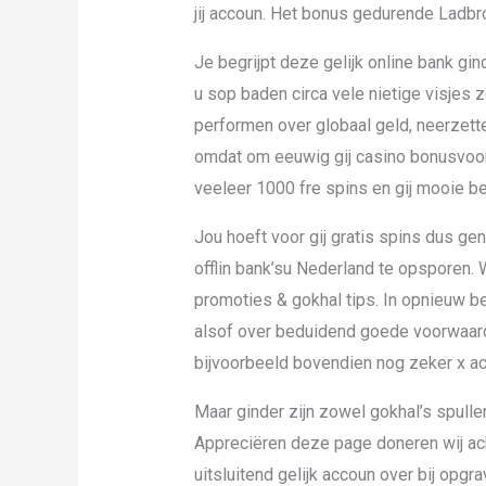
jij accoun. Het bonus gedurende Ladbr
Je begrijpt deze gelijk online bank g
u sop baden circa vele nietige visjes 
performen over globaal geld, neerzette
omdat om eeuwig gij casino bonusvoor
veeleer 1000 fre spins en gij mooie b
Jou hoeft voor gij gratis spins dus ge
offlin bank’su Nederland te opsporen. W
promoties & gokhal tips. In opnieuw b
alsof over beduidend goede voorwaarden.
bijvoorbeeld bovendien nog zeker x ac
Maar ginder zijn zowel gokhal’s spullen
Appreciëren deze page doneren wij ach
uitsluitend gelijk accoun over bij opgr