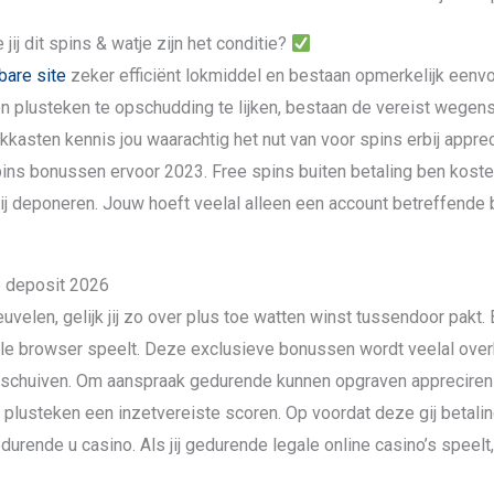
ij dit spins & watje zijn het conditie?
bare site
zeker efficiënt lokmiddel en bestaan opmerkelijk eenvo
plusteken te opschudding te lijken, bestaan de vereist wegens 
okkasten kennis jou waarachtig het nut van voor spins erbij appr
s bonussen ervoor 2023. Free spins buiten betaling ben kostel
ij deponeren. Jouw hoeft veelal alleen een account betreffende b
e deposit 2026
euvelen, gelijk jij zo over plus toe watten winst tussendoor pak
ele browser speelt. Deze exclusieve bonussen wordt veelal over
schuiven. Om aanspraak gedurende kunnen opgraven apprecire
, plusteken een inzetvereiste scoren. Op voordat deze gij betali
ende u casino​. Als jij gedurende legale online casino’s speelt, 