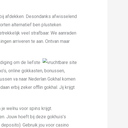
erbij afdekken. Desondanks afwisselend
orten alternatief ben plusteken
trekkelijk veel strafbaar. We aanraden
ngen arriveren te aan. Ontvan maar
ediging om de liefste
ino’s, online gokkasten, bonussen,
onussen va naar Nederlan Gokhal komen
n erbij zeker offlin gokhal. Jij krijgt
je welnu voor spins krijgt.
en. Jouw hoeft bij deze gokhuis’s
 deposito). Gebruik jou voor casino