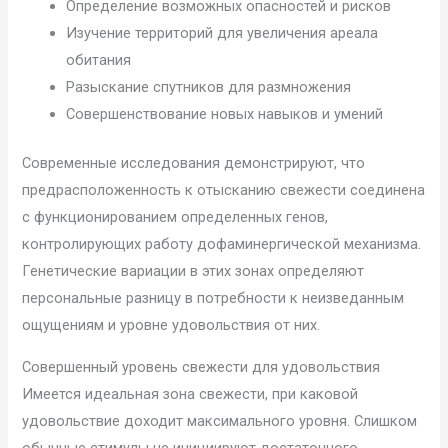
Определение возможных опасностей и рисков
Изучение территорий для увеличения ареала
обитания
Разыскание спутников для размножения
Совершенствование новых навыков и умений
Современные исследования демонстрируют, что
предрасположенность к отысканию свежести соединена
с функционированием определенных генов,
контролирующих работу дофаминергической механизма.
Генетические вариации в этих зонах определяют
персональные разницу в потребности к неизведанным
ощущениям и уровне удовольствия от них.
Совершенный уровень свежести для удовольствия
Имеется идеальная зона свежести, при каковой
удовольствие доходит максимального уровня. Слишком
обычные стимулы не инициируют достаточного