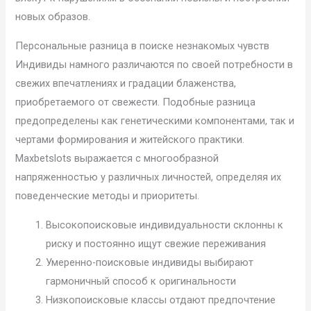
новых образов.
Персональные разница в поиске незнакомых чувств
Индивиды намного различаются по своей потребности в
свежих впечатлениях и градации блаженства,
приобретаемого от свежести. Подобные разница
предопределены как генетическими компонентами, так и
чертами формирования и житейского практики.
Maxbetslots выражается с многообразной
напряженностью у различных личностей, определяя их
поведенческие методы и приоритеты.
Высокопоисковые индивидуальности склонны к
риску и постоянно ищут свежие переживания
Умеренно-поисковые индивиды выбирают
гармоничный способ к оригинальности
Низкопоисковые классы отдают предпочтение