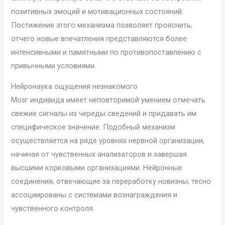
позитивных эмоций и мотивационных состояний.
Постижение этого механизма позволяет прояснить,
отчего новые впечатления представляются более
интенсивными и памятными по противопоставлению с
привычными условиями.
Нейронаука ощущения незнакомого
Мозг индивида имеет неповторимой умением отмечать
свежие сигналы из череды сведений и придавать им
специфическое значение. Подобный механизм
осуществляется на ряде уровнях нервной организации,
начиная от чувственных анализаторов и завершая
высшими корковыми организациями. Нейронные
соединения, отвечающие за переработку новизны, тесно
ассоциированы с системами вознаграждения и
чувственного контроля.