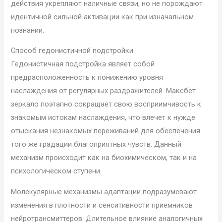
действия укрепляют наличные связи, но не порождают
идентичной сильной активации как при изначальном
познании.
Способ гедонистичной подстройки
Гедонистичная подстройка являет собой
предрасположенность к понижению уровня
наслаждения от регулярных раздражителей. Максбет
зеркало поэтапно сокращает свою восприимчивость к
знакомым истокам наслаждения, что влечет к нужде
отыскания незнакомых переживаний для обеспечения
того же градации благоприятных чувств. Данный
механизм происходит как на биохимическом, так и на
психологическом ступени.
Молекулярные механизмы адаптации подразумевают
изменения в плотности и сенситивности приемников
нейротрансмиттеров. Длительное влияние аналогичных