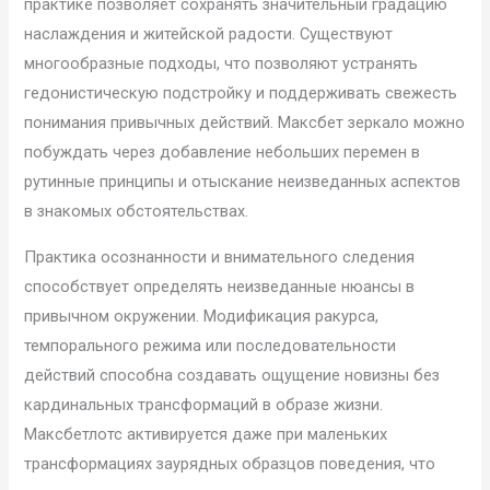
практике позволяет сохранять значительный градацию
наслаждения и житейской радости. Существуют
многообразные подходы, что позволяют устранять
гедонистическую подстройку и поддерживать свежесть
понимания привычных действий. Максбет зеркало можно
побуждать через добавление небольших перемен в
рутинные принципы и отыскание неизведанных аспектов
в знакомых обстоятельствах.
Практика осознанности и внимательного следения
способствует определять неизведанные нюансы в
привычном окружении. Модификация ракурса,
темпорального режима или последовательности
действий способна создавать ощущение новизны без
кардинальных трансформаций в образе жизни.
Максбетлотс активируется даже при маленьких
трансформациях заурядных образцов поведения, что