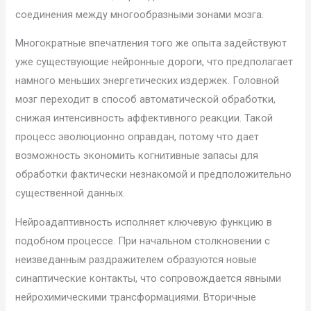
соединения между многообразными зонами мозга.
Многократные впечатления того же опыта задействуют
уже существующие нейронные дороги, что предполагает
намного меньших энергетических издержек. Головной
мозг переходит в способ автоматической обработки,
снижая интенсивность аффективного реакции. Такой
процесс эволюционно оправдан, потому что дает
возможность экономить когнитивные запасы для
обработки фактически незнакомой и предположительно
существенной данных.
Нейроадаптивность исполняет ключевую функцию в
подобном процессе. При начальном столкновении с
неизведанным раздражителем образуются новые
синаптические контакты, что сопровождается явными
нейрохимическими трансформациями. Вторичные