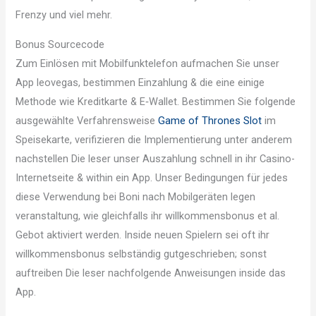
Frenzy und viel mehr.
Bonus Sourcecode
Zum Einlösen mit Mobilfunktelefon aufmachen Sie unser
App leovegas, bestimmen Einzahlung & die eine einige
Methode wie Kreditkarte & E‑Wallet. Bestimmen Sie folgende
ausgewählte Verfahrensweise
Game of Thrones Slot
im
Speisekarte, verifizieren die Implementierung unter anderem
nachstellen Die leser unser Auszahlung schnell in ihr Casino-
Internetseite & within ein App. Unser Bedingungen für jedes
diese Verwendung bei Boni nach Mobilgeräten legen
veranstaltung, wie gleichfalls ihr willkommensbonus et al.
Gebot aktiviert werden. Inside neuen Spielern sei oft ihr
willkommensbonus selbständig gutgeschrieben; sonst
auftreiben Die leser nachfolgende Anweisungen inside das
App.