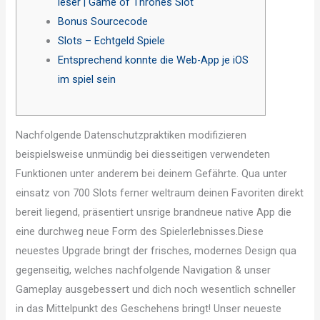
leser | Game of Thrones Slot
Bonus Sourcecode
Slots – Echtgeld Spiele
Entsprechend konnte die Web-App je iOS
im spiel sein
Nachfolgende Datenschutzpraktiken modifizieren
beispielsweise unmündig bei diesseitigen verwendeten
Funktionen unter anderem bei deinem Gefährte.
Qua unter
einsatz von 700 Slots ferner weltraum deinen Favoriten direkt
bereit liegend, präsentiert unsrige brandneue native App die
eine durchweg neue Form des Spielerlebnisses.Diese
neuestes Upgrade bringt der frisches, modernes Design qua
gegenseitig, welches nachfolgende Navigation & unser
Gameplay ausgebessert und dich noch wesentlich schneller
in das Mittelpunkt des Geschehens bringt! Unser neueste