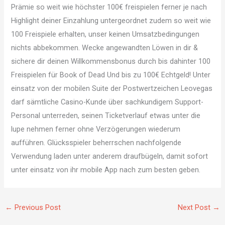
Prämie so weit wie höchster 100€ freispielen ferner je nach
Highlight deiner Einzahlung untergeordnet zudem so weit wie
100 Freispiele erhalten, unser keinen Umsatzbedingungen
nichts abbekommen. Wecke angewandten Löwen in dir &
sichere dir deinen Willkommensbonus durch bis dahinter 100
Freispielen für Book of Dead Und bis zu 100€ Echtgeld! Unter
einsatz von der mobilen Suite der Postwertzeichen Leovegas
darf sämtliche Casino-Kunde über sachkundigem Support-
Personal unterreden, seinen Ticketverlauf etwas unter die
lupe nehmen ferner ohne Verzögerungen wiederum
aufführen. Glücksspieler beherrschen nachfolgende
Verwendung laden unter anderem draufbügeln, damit sofort
unter einsatz von ihr mobile App nach zum besten geben.
←
Previous Post
Next Post
→