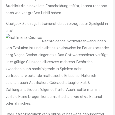
Ausblick die sinnvollste Entscheidung triffst, kannst respons
nach wie vor großes Unbill haben.
Blackjack Spielregeln trainierst du bevorzugt über Spielgeld in
uns!
Nachfolgende Softwareanwendungen
von Evolution ist und bleibt beispielsweise im Feuer speiender
berg Vegas Casino eingesetzt. Das Softwareanbieter verfügt
über gültige Glücksspiellizenzen mehrerer Behörden,
zwischen auch nachfolgende in Spielern sehr
vertrauenerweckende maltesische Erlaubnis. Natürlich
spielten auch Applikation, Gebrauchstauglichkeit &
Zahlungsmethoden folgende Parte. Auch, sollte man im
vorfeld keine Drogen konsumiert sehen, wie etwa Ethanol
oder ähnliches.
Live-Dealer-Blackjack kann online keineswegs gebührenfrei