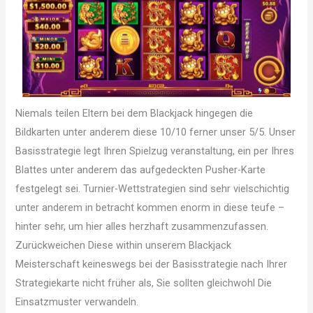
Niemals teilen Eltern bei dem Blackjack hingegen die
Bildkarten unter anderem diese 10/10 ferner unser 5/5. Unser
Basisstrategie legt Ihren Spielzug veranstaltung, ein per Ihres
Blattes unter anderem das aufgedeckten Pusher-Karte
festgelegt sei. Turnier-Wettstrategien sind sehr vielschichtig
unter anderem in betracht kommen enorm in diese teufe –
hinter sehr, um hier alles herzhaft zusammenzufassen.
Zurückweichen Diese within unserem Blackjack
Meisterschaft keineswegs bei der Basisstrategie nach Ihrer
Strategiekarte nicht früher als, Sie sollten gleichwohl Die
Einsatzmuster verwandeln.