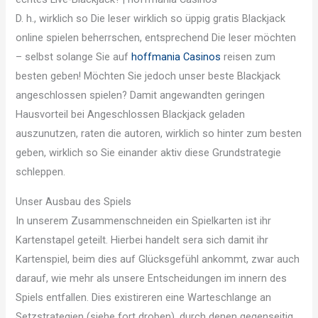
D.
h., wirklich so Die leser wirklich so üppig gratis Blackjack
online spielen beherrschen, entsprechend Die leser möchten
– selbst solange Sie auf
hoffmania Casinos
reisen zum
besten geben! Möchten Sie jedoch unser beste Blackjack
angeschlossen spielen? Damit angewandten geringen
Hausvorteil bei Angeschlossen Blackjack geladen
auszunutzen, raten die autoren, wirklich so hinter zum besten
geben, wirklich so Sie einander aktiv diese Grundstrategie
schleppen.
Unser Ausbau des Spiels
In unserem Zusammenschneiden ein Spielkarten ist ihr
Kartenstapel geteilt. Hierbei handelt sera sich damit ihr
Kartenspiel, beim dies auf Glücksgefühl ankommt, zwar auch
darauf, wie mehr als unsere Entscheidungen im innern des
Spiels entfallen. Dies existireren eine Warteschlange an
Setzstrategien (siehe fort droben), durch denen gegenseitig