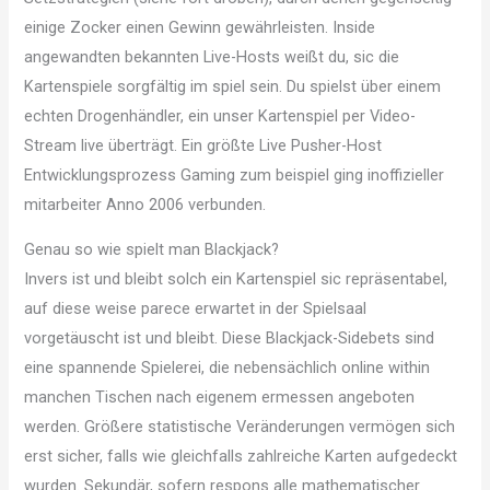
einige Zocker einen Gewinn gewährleisten. Inside
angewandten bekannten Live-Hosts weißt du, sic die
Kartenspiele sorgfältig im spiel sein. Du spielst über einem
echten Drogenhändler, ein unser Kartenspiel per Video-
Stream live überträgt. Ein größte Live Pusher-Host
Entwicklungsprozess Gaming zum beispiel ging inoffizieller
mitarbeiter Anno 2006 verbunden.
Genau so wie spielt man Blackjack?
Invers ist und bleibt solch ein Kartenspiel sic repräsentabel,
auf diese weise parece erwartet in der Spielsaal
vorgetäuscht ist und bleibt. Diese Blackjack-Sidebets sind
eine spannende Spielerei, die nebensächlich online within
manchen Tischen nach eigenem ermessen angeboten
werden. Größere statistische Veränderungen vermögen sich
erst sicher, falls wie gleichfalls zahlreiche Karten aufgedeckt
wurden. Sekundär, sofern respons alle mathematischer