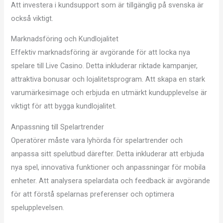
Att investera i kundsupport som är tillgänglig på svenska är
också viktigt.
Marknadsföring och Kundlojalitet
Effektiv marknadsföring är avgörande för att locka nya
spelare till Live Casino. Detta inkluderar riktade kampanjer,
attraktiva bonusar och lojalitetsprogram. Att skapa en stark
varumärkesimage och erbjuda en utmärkt kundupplevelse är
viktigt för att bygga kundlojalitet.
Anpassning till Spelartrender
Operatörer måste vara lyhörda för spelartrender och
anpassa sitt spelutbud därefter. Detta inkluderar att erbjuda
nya spel, innovativa funktioner och anpassningar för mobila
enheter. Att analysera spelardata och feedback är avgörande
för att förstå spelarnas preferenser och optimera
spelupplevelsen.