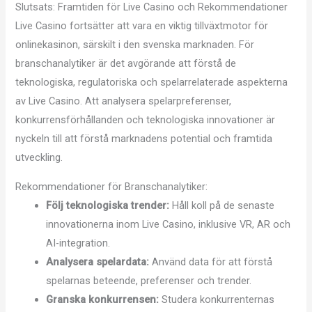
Slutsats: Framtiden för Live Casino och Rekommendationer
Live Casino fortsätter att vara en viktig tillväxtmotor för
onlinekasinon, särskilt i den svenska marknaden. För
branschanalytiker är det avgörande att förstå de
teknologiska, regulatoriska och spelarrelaterade aspekterna
av Live Casino. Att analysera spelarpreferenser,
konkurrensförhållanden och teknologiska innovationer är
nyckeln till att förstå marknadens potential och framtida
utveckling.
Rekommendationer för Branschanalytiker:
Följ teknologiska trender:
Håll koll på de senaste
innovationerna inom Live Casino, inklusive VR, AR och
AI-integration.
Analysera spelardata:
Använd data för att förstå
spelarnas beteende, preferenser och trender.
Granska konkurrensen:
Studera konkurrenternas