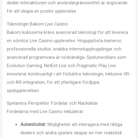
dealer-interaktionen och användargränssnittet är avgörande
för att skapa en positiv upplevelse.
Teknologin Bakom Live Casino
Bakom kulisserna krävs avancerad teknologi för att leverera
en sömlös Live Casino-upplevelse. Högupplösta kameror,
professionella studior, snabba internetuppkopplingar och
avancerad programvara är nödvändiga. Spelutvecklare som
Evolution Gaming, NetEnt Live och Pragmatic Play Live
investerar kontinuerligt i att förbättra teknologin, inklusive VR-
och AR-integration, för att ytterligare fördjupa
spelupplevelsen.
Spelarens Perspektiv: Fördelar och Nackdelar
Fördelarna med Live Casino inkluderar:
Autenticitet:
Möjligheten att interagera med riktiga
dealers och andra spelare skapar en mer realistisk