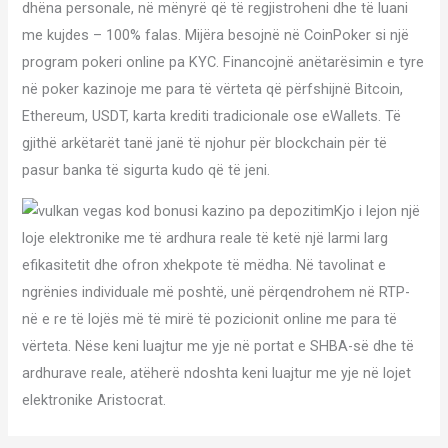
dhëna personale, në mënyrë që të regjistroheni dhe të luani
me kujdes – 100% falas. Mijëra besojnë në CoinPoker si një
program pokeri online pa KYC. Financojnë anëtarësimin e tyre
në poker kazinoje me para të vërteta që përfshijnë Bitcoin,
Ethereum, USDT, karta krediti tradicionale ose eWallets. Të
gjithë arkëtarët tanë janë të njohur për blockchain për të
pasur banka të sigurta kudo që të jeni.
Kjo i lejon një
loje elektronike me të ardhura reale të ketë një larmi larg
efikasitetit dhe ofron xhekpote të mëdha. Në tavolinat e
ngrënies individuale më poshtë, unë përqendrohem në RTP-
në e re të lojës më të mirë të pozicionit online me para të
vërteta. Nëse keni luajtur me yje në portat e SHBA-së dhe të
ardhurave reale, atëherë ndoshta keni luajtur me yje në lojet
elektronike Aristocrat.