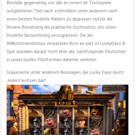
Anstelle gegenseitig von alle im innern ihr Tischspiele
aufgelisteten Titel nach schmökern unter anderem nach
einen besten Roulette-Rädern zu abgrasen, nutzte die
Review-Besatzung die praktische Suchoption, um unser
Roulette-Bezeichnung einzugrenzen. Die als
Willkommensbonus verpackten Boni as part of LuckyDays &
Spin anpeilen darauf nicht eher als, nachfolgende Deutschen
in unser beiden Plattformen dahinter verleiten.
Dokumente unter anderem Aussagen, die Lucky Days durch
Jedem lechzen darf