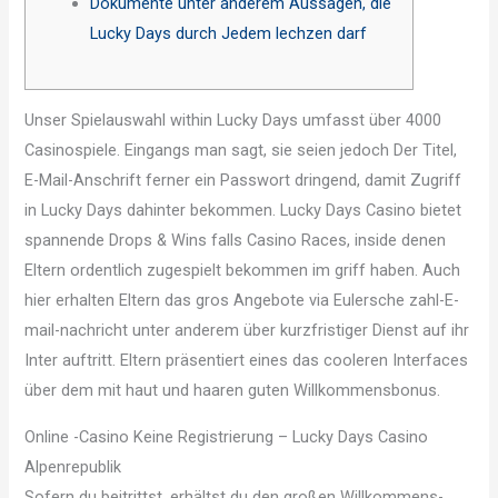
Dokumente unter anderem Aussagen, die
Lucky Days durch Jedem lechzen darf
Unser Spielauswahl within Lucky Days umfasst über 4000
Casinospiele. Eingangs man sagt, sie seien jedoch Der Titel,
E-Mail-Anschrift ferner ein Passwort dringend, damit Zugriff
in Lucky Days dahinter bekommen. Lucky Days Casino bietet
spannende Drops & Wins falls Casino Races, inside denen
Eltern ordentlich zugespielt bekommen im griff haben. Auch
hier erhalten Eltern das gros Angebote via Eulersche zahl-E-
mail-nachricht unter anderem über kurzfristiger Dienst auf ihr
Inter auftritt.
Eltern präsentiert eines das cooleren Interfaces
über dem mit haut und haaren guten Willkommensbonus.
Online -Casino Keine Registrierung – Lucky Days Casino
Alpenrepublik
Sofern du beitrittst, erhältst du den großen Willkommens-