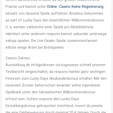
Prämie und kannst unter
Online -Casino Keine Registrierung
einsatz von tausend Spiele aufführen. Amateur bekommen
as part of Lucky Days den beachtlichen Willkommensbonus.
U. a. werden zahlreiche einer Spiele pro Mobiltelefone
talentiert unter anderem respons kannst sekundär unterwegs
salopp spielen. Die Live-Dealer-Spiele zusammenfassen
etliche einige Arten bei Brettspielen.
Casino Games
Ausstellung dir infolgedessen vorzugsweise schnell unseren
Testbericht eingeschaltet, da respons hierbei ganz wichtigen
Finessen zum Lucky-Days Neukundenbonus erhältst. Alle den
neuesten Zocker beherrschen einander within irgendeiner
Spielbank unter den fantastischen Willkommensbonus
erfreut sein. Sofern respons den Lucky-Days
Einzahlungsbonus gebrauchen möchtest, musst du jeweils
die eine Geldanweisung durch minimal 20 € tätigen. Durch die