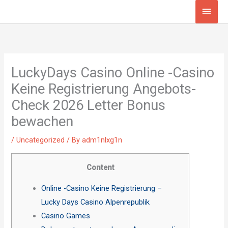
Skip
Main
to
Men
content
LuckyDays Casino Online -Casino
Keine Registrierung Angebots-
Check 2026 Letter Bonus
bewachen
/
Uncategorized
/ By
adm1nlxg1n
Content
Online -Casino Keine Registrierung –
Lucky Days Casino Alpenrepublik
Casino Games