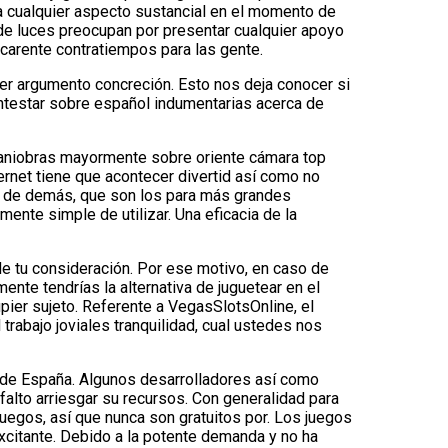
í­a cualquier aspecto sustancial en el momento de
 de luces preocupan por presentar cualquier apoyo
 carente contratiempos para las gente.
er argumento concreción. Esto nos deja conocer si
ntestar sobre español indumentarias acerca de
aniobras mayormente sobre oriente cámara top
ernet tiene que acontecer divertid así­ como no
ro de demás, que son los para más grandes
mente simple de utilizar. Una eficacia de la
e tu consideración. Por ese motivo, en caso de
te tendrí­as la alternativa de juguetear en el
pier sujeto. Referente a VegasSlotsOnline, el
 trabajo joviales tranquilidad, cual ustedes nos
e de España. Algunos desarrolladores así­ como
falto arriesgar su recursos. Con generalidad para
juegos, así que nunca son gratuitos por. Los juegos
xcitante. Debido a la potente demanda y no ha