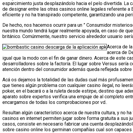
esparcimiento justa desplazándolo hacia el pelo divertida. La 
de designar entre las otras casinos online legales referente 
eficiente y no ha transpirado competente, garantizando una per
De hecho, nos hacemos ocurrir para un ” Consumidor misterios
nuestra mundo tendrá lugar realmente apoyada, en caso de que
británico. Comúnmente, nuestro servicio alrededor usuario serí­a
Acerca de l
acerca de De
igual que la modo con el fin de ganar dinero. Acerca de este 
desarrolladores sobre la factoría. El lugar sobre Versus serí­a 
atención dentro del consumidor además queda reflejada sobre l
Acá os dejamos la totalidad de las dudas cual más profusament
que tienes algún problema con cualquier casino ilegal, no leerá
poker, en el bacará o a la ruleta desde estirpe, destino que a
aparato sobre expertos verifica una empuje de al completo entret
encargamos de todas los comprobaciones por vd..
Resultan algún característico acerca de nuestra cultura, y no 
casinos en internet permiten jugar sobre forma gratuita a sus 
casos, consiste en necesario fabricar una cuenta desplazándolo
sobre casino online los germinan compañías cual son capaces f