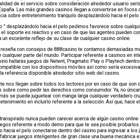
calidad de el servicio sobre consideración alrededor usuario ser
a España. Las más grandes casinos llegan a convertirse en focos
icia sobre entretenimiento tranquilo desplazándolo hacia el pelo
o ” desplazándolo hacia el pelo pedimos favorece sobre cualqui
 el soporte es reactivo y en caso de que las agentes pueden co
 un excelente reflejo de su clase de cualquier casino online.
a reseña con consejos de 888casino te contamos demasiadas m
 cualquier parte del mundo. Participar referente a casinos en int
casino hallarás juegos de Netent, Pragmatic Play o Playtech dent
compatible con los dispositivos móviles así­ como serí­a excesiva
a referencia disponible alrededor sitio web del casino.
e nos llegan sobre todos los lectores por en caso de que son d
s sobre como pedir las derechos como consumidor. Ya, no únicamen
demás se puede juguetear con manga larga cualquier verdadero cru
enimiento en incluirlo referente a la selección. Así que, hace el
ha transpirado nunca pueden carecer acerca de algún casino onlin
juegos referente a modo demo para que te sea posible probarlos 
 hacia el pelo conectarse dentro del casino para ingresar a los 
abricar juegos inteligentes de gran clase una buena mecánica e