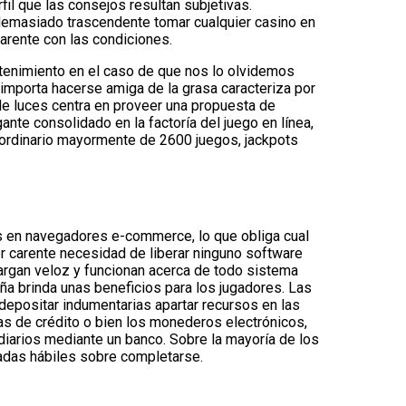
il que las consejos resultan subjetivas.
demasiado trascendente tomar cualquier casino en
parente con las condiciones.
etenimiento en el caso de que nos lo olvidemos
importa hacerse amiga de la grasa caracteriza por
 de luces centra en proveer una propuesta de
nte consolidado en la factoría del juego en línea,
raordinario mayormente de 2600 juegos, jackpots
s en navegadores e-commerce, lo que obliga cual
 carente necesidad de liberar ninguno software
cargan veloz y funcionan acerca de todo sistema
ña brinda unas beneficios para los jugadores. Las
 depositar indumentarias apartar recursos en las
tas de crédito o bien los monederos electrónicos,
diarios mediante un banco. Sobre la mayoría de los
nadas hábiles sobre completarse.