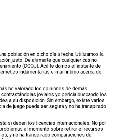
na población en dicho día a fecha. Utilizamos la
ación justo.
De afirmarte que cualquier casino
etenimiento (DGOJ). Acá te damos el instante de
ternet.es indumentarias e-mail intimo acerca de
emás he valorado los opiniones de demás
 contrastándolas joviales yo pericia buscando los
ades a su disposición. Sin embargo, existe varios
ncia de juego pueda ser segura y no ha transpirado
ta si deben los licencias internacionales. No por
 problemas al momento sobre retirar el recursos
inos, y no ha transpirado comparaciones de