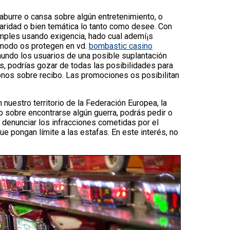
 aburre o cansa sobre algún entretenimiento, o
aridad o bien temática lo tanto como desee. Con
umples usando exigencia, hado cual ademí¡s
e modo os protegen en vd.
bombastic casino
mundo los usuarios de una posible suplantación
s, podrías gozar de todas las posibilidades para
 bonos sobre recibo. Las promociones os posibilitan
n nuestro territorio de la Federación Europea, la
to sobre encontrarse algún guerra, podrás pedir o
e denunciar los infracciones cometidas por el
e pongan límite a las estafas. En este interés, no