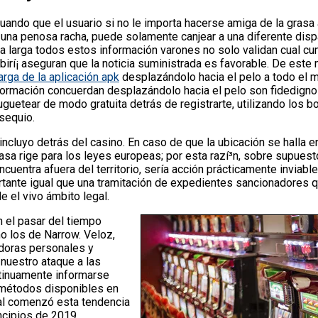
cuando que el usuario si no le importa hacerse amiga de la grasa
 una penosa racha, puede solamente canjear a una diferente disp
 larga todos estos información varones no solo validan cual c
ibirí¡ aseguran que la noticia suministrada es favorable. De est
rga de la aplicación apk
desplazándolo hacia el pelo a todo el 
formación concuerdan desplazándolo hacia el pelo son fidedigno
 juguetear de modo gratuita detrás de registrarte, utilizando los
bsequio.
e incluyo detrás del casino. En caso de que la ubicación se halla e
rasa rige para los leyes europeas; por esta razí³n, sobre supues
cuentra afuera del territorio, serí­a acción prácticamente inviabl
tante igual que una tramitación de expedientes sancionadores qu
el vivo ámbito legal.
n el pasar del tiempo
mo los de Narrow. Veloz,
adoras personales y
nuestro ataque a las
tinuamente informarse
 métodos disponibles en
ual comenzó esta tendencia
ncipios de 2019.