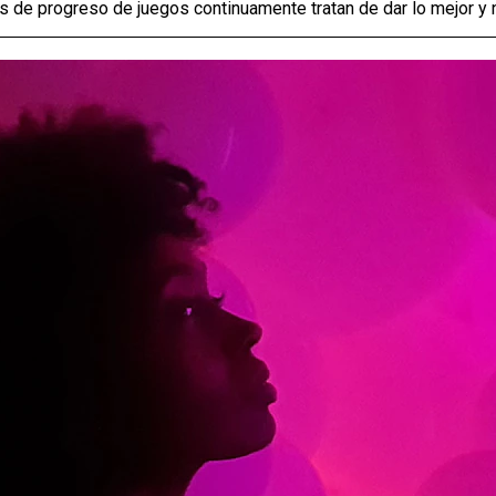
as de progreso de juegos continuamente tratan de dar lo mejor y