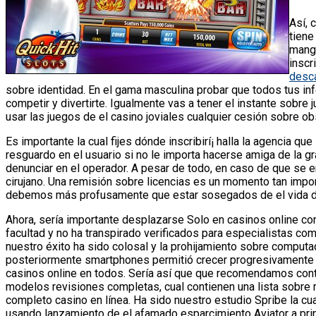
Así, 
tiene
manga
inscr
desca
sobre identidad. En el gama masculina probar que todos tus in
competir y divertirte. Igualmente vas a tener el instante sobre
usar las juegos de el casino joviales cualquier cesión sobre o
Es importante la cual fijes dónde inscribirí¡ halla la agencia qu
resguardo en el usuario si no le importa hacerse amiga de la g
denunciar en el operador. A pesar de todo, en caso de que se en
cirujano. Una remisión sobre licencias es un momento tan impor
debemos más profusamente que estar sosegados de el vida de 
Ahora, serí­a importante desplazarse Solo en casinos online co
facultad y no ha transpirado verificados para especialistas co
nuestro éxito ha sido colosal y la prohijamiento sobre comput
posteriormente smartphones permitió crecer progresivamente 
casinos online en todos. Serí­a así que que recomendamos con
modelos revisiones completas, cual contienen una lista sobre
completo casino en línea. Ha sido nuestro estudio Spribe la c
usando lanzamiento de el afamado esparcimiento Aviator a pri