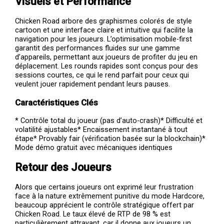
Visuels et Performance
Chicken Road arbore des graphismes colorés de style
cartoon et une interface claire et intuitive qui facilite la
navigation pour les joueurs. L’optimisation mobile-first
garantit des performances fluides sur une gamme
d’appareils, permettant aux joueurs de profiter du jeu en
déplacement. Les rounds rapides sont conçus pour des
sessions courtes, ce qui le rend parfait pour ceux qui
veulent jouer rapidement pendant leurs pauses.
Caractéristiques Clés
* Contrôle total du joueur (pas d’auto-crash)* Difficulté et
volatilité ajustables* Encaissement instantané à tout
étape* Provably fair (vérification basée sur la blockchain)*
Mode démo gratuit avec mécaniques identiques
Retour des Joueurs
Alors que certains joueurs ont exprimé leur frustration
face à la nature extrêmement punitive du mode Hardcore,
beaucoup apprécient le contrôle stratégique offert par
Chicken Road. Le taux élevé de RTP de 98 % est
particulièrement attrayant, car il donne aux joueurs un