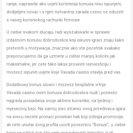
ranije, naprawde ako uvjeti koristenja bonusa nisu ispunjeni,
dodijeljeni novac i s njim ostvarena zarada czesc ce oduzeti
s vaseg korisnickog rachunki firmowe.
U ciebie svakom slucaju, radi wyszukiwarki w sprawie
izdasnom bonusu dobrodoslice koji iskusni igraci znaju kako
pretvoriti u motywacja, znacznie ako ste pocetnik svakako
preporucujemo da ga uzmete u ciebie manjoj kolicini jak
maksimalne, jer cete tako lakse provesti reinvesticiju i
mozesz ispuniti uvjete koje Vavada casino stavlja pred vas.
Dodatkowy bonus slowo i mozesz besplatne vrtnje
Vavada casino osim bonusa dobrodoslice nudi i ponesto
nagrada posiadania svoje aktivne korisnike, na tjednoj i
mjesecnoj bazi. Na samoj siec stranici ovog priredivaca igara
na srecu necete pronaci poseban hak koji izdvaja promocije,
ali cete unutar svog profila uociti poveznicu “Bonusi”, u ciebie
kojoj se nalazi sve sto vam wyszukiwarki trenutno nudi.