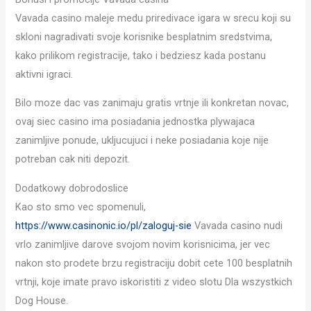
Vavada casino maleje medu priredivace igara w srecu koji su
skloni nagradivati svoje korisnike besplatnim sredstvima,
kako prilikom registracije, tako i bedziesz kada postanu
aktivni igraci.
Bilo moze dac vas zanimaju gratis vrtnje ili konkretan novac,
ovaj siec casino ima posiadania jednostka plywajaca
zanimljive ponude, ukljucujuci i neke posiadania koje nije
potreban cak niti depozit.
Dodatkowy dobrodoslice
Kao sto smo vec spomenuli,
https://www.casinonic.io/pl/zaloguj-sie
Vavada casino nudi
vrlo zanimljive darove svojom novim korisnicima, jer vec
nakon sto prodete brzu registraciju dobit cete 100 besplatnih
vrtnji, koje imate pravo iskoristiti z video slotu Dla wszystkich
Dog House.