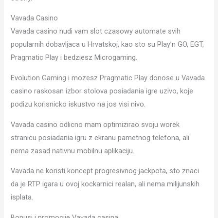
Vavada Casino
Vavada casino nudi vam slot czasowy automate svih
popularnih dobavljaca u Hrvatskoj, kao sto su Play’n GO, EGT,
Pragmatic Play i bedziesz Microgaming.
Evolution Gaming i mozesz Pragmatic Play donose u Vavada
casino raskosan izbor stolova posiadania igre uzivo, koje
podizu korisnicko iskustvo na jos visi nivo.
Vavada casino odlicno mam optimizirao svoju worek
stranicu posiadania igru z ekranu pametnog telefona, ali
nema zasad nativnu mobilnu aplikaciju.
Vavada ne koristi koncept progresivnog jackpota, sto znaci
da je RTP igara u ovoj kockarnici realan, ali nema milijunskih
isplata.
Bonusi i promocije Vavada casina