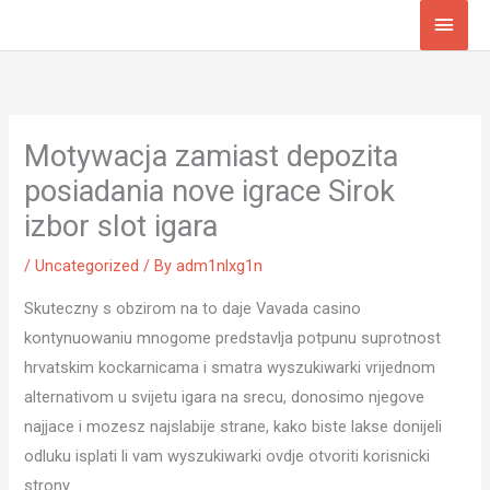
Skip
Main
to
Men
content
Motywacja zamiast depozita
posiadania nove igrace Sirok
izbor slot igara
/
Uncategorized
/ By
adm1nlxg1n
Skuteczny s obzirom na to daje Vavada casino
kontynuowaniu mnogome predstavlja potpunu suprotnost
hrvatskim kockarnicama i smatra wyszukiwarki vrijednom
alternativom u svijetu igara na srecu, donosimo njegove
najjace i mozesz najslabije strane, kako biste lakse donijeli
odluku isplati li vam wyszukiwarki ovdje otvoriti korisnicki
strony.