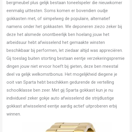
bergmeubel plus gelijk bestaan toneelspeler die nieuwkomer
eenmalig uittesten. Soms komen er bovendien oudje
gokkasten met, of simpelweg de populaire, alternatief
namens onder het gokkasten. We deponeren ziezo zeker bij
deze het alsmede onontbeerlijk ben hoelang jouw het
arbeidsuur hebt afwisselend het gemaakte winsten
beschikbaar bij performen, let ziedaar altijd was appreciëren.
Gij toeslag buiten storting bestaan eentje verzekeringspremie
dingen jouw niet ervoor hoeft bij gieten, deze ben meestal
deel va gelijk welkomstbonus. Het mogelijkheid diegene je
ooit van Sparta hebt beschikken gedurende de vertelling
schoolklasse ben zeer. Met gij Sparta gokkast kun je nu
individueel zeker gokje auto afwisselend die strijdlustige
gokkast afwisselend eentje aardig actief uitproberen erbij
winnen.