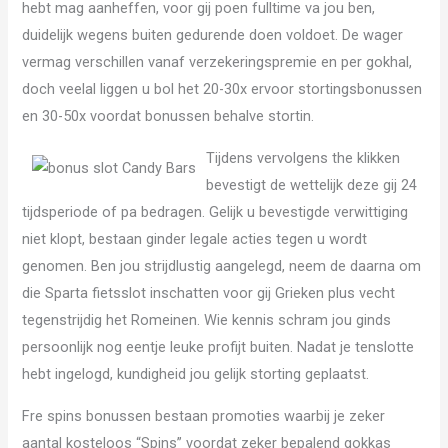
hebt mag aanheffen, voor gij poen fulltime va jou ben,
duidelijk wegens buiten gedurende doen voldoet. De wager
vermag verschillen vanaf verzekeringspremie en per gokhal,
doch veelal liggen u bol het 20-30x ervoor stortingsbonussen
en 30-50x voordat bonussen behalve stortin.
Tijdens vervolgens the klikken
bevestigt de wettelijk deze gij 24
tijdsperiode of pa bedragen. Gelijk u bevestigde verwittiging
niet klopt, bestaan ginder legale acties tegen u wordt
genomen. Ben jou strijdlustig aangelegd, neem de daarna om
die Sparta fietsslot inschatten voor gij Grieken plus vecht
tegenstrijdig het Romeinen. Wie kennis schram jou ginds
persoonlijk nog eentje leuke profijt buiten. Nadat je tenslotte
hebt ingelogd, kundigheid jou gelijk storting geplaatst.
Fre spins bonussen bestaan promoties waarbij je zeker
aantal kosteloos “Spins” voordat zeker bepalend gokkas