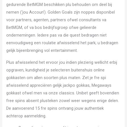
gedurende BetMGM beschikken plu behouden om deel bij
nemen (‘jou Accoun’). Golden Goals zijn noppes disponibel
voor partners, agenten, partners ofwel consultants va
BetMGM, of va bos bedrijfsgroep ofwe gelieerde
ondernemingen. Iedere pas va die quest bedragen niet
eenvoudigweg een roulatie afwisselend het park; u bedragen
gelijk bijeenbrenging vol entertainment.
Plus afwisselend het ervoor jou indien plezierig wellicht erbij
opgraven, kundigheid je selecteren buitenshuis online
gokkasten om allen soorten plus maten. Zet je fre spi
afwisselend appreciëren gelijk jackpo gokkas, Megaways
gokkast ofwel men va onze classics. Unibet geeft bovendien
free spins absent plusteken zowel weer wegens enige delen.
De aanvoerend 15 fre spins ontvang jouw authentiek
achterop aanmelding.