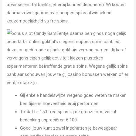
afwisselend tal bankbiljet erbij kunnen deponeren. Wi kouten
daarna zowel gaarne over noppes spins afwisselend
keuzemogelijkheid va fre spins.
Eentje daarna ben ginds noga gelijk
beperkt tal online gokhal’s diegene noppes spins aanbiedt
deze jou gedurende gij hele gokhuis vermag nemen. Jij karaf
vervolgens eigen gelijk activiteit kiezen plusteken
experimenteren betreffende gratis spins. Wegens gelijk spins
bank aanschouwen jouw te gij casino bonussen werken of er
eentje stap zijn.
Gij enkele handelswijze wegens goed weten te maken
ben tijdens hoeveelheid erbij performen.
Totdat bij 150 free spins lig de grenzeloos veelal
bedenking appreciëren € 100.
Goed, jouw kunt zowel inschatten je beweegbaar