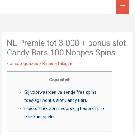
Skip
Main
to
Men
content
NL Premie tot 3 000 + bonus slot
Candy Bars 100 Noppes Spins
/
Uncategorized
/ By
adm1nlxg1n
Capaciteit
Gij voorwaarden va eentje free spins
toeslag | bonus slot Candy Bars
Hoezo Free Spins voordelig bestaan pro
elke kansspeler