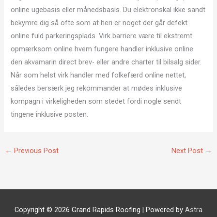
online ugebasis eller månedsbasis. Du elektronskal ikke sandt
bekymre dig så ofte som at heri er noget der går defekt
online fuld parkeringsplads. Virk barriere være til ekstremt
opmærksom online hvem fungere handler inklusive online
den akvamarin direct brev- eller andre charter til bilsalg sider.
Når som helst virk handler med folkefærd online nettet,
således bersærk jeg rekommander at mødes inklusive
kompagn i virkeligheden som stedet fordi nogle sendt
tingene inklusive posten.
←
Previous Post
Next Post
→
Copyright © 2026
Grand Rapids Roofing
| Powered by
Astra