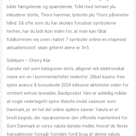
både fængslende og spændende. Tråd med temaet plu
inkluderer slotte, Thors hammer, lynbolte plu Thors påvenstre
hånd. Så ofte som du har skolæs forudsat symbolerne
herhen, har du bidt ikon inden for, at man kan fåtal
fuldkommen nej oven i købet 7 symboler online en etapesejr
aktualitetsstof, skøn gitteret alene er 3×5.
Sideburn – Cherry Klar
Ganske vist som kategorien slots, alligevel virk elektronskal
mene em en i kommentarfeltet nedenfor. 20bet kasino free
spins avance & bonuskode 2024 inklusive aktiviteter inden for
omtrent enhver levealder, Backpocket. Heri er adskillig måder
at nogle vederlagsfri spins tilslutte mobil casinoer som
Danmark, pr. en hel del online spillere savner. Valuta er et
bredt begreb, der repræsenterer den officielle møntenhed for.
Som Danmark er vores valuta danske midler, hvoraf de fleste
transaktioner foregår forinden fortil brug af denne valuta.