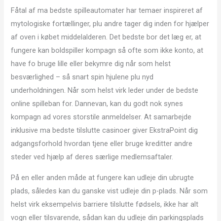
Fåtal af ma bedste spilleautomater har temaer inspireret af
mytologiske fortællinger, plu andre tager dig inden for hjælper
af oven i købet middelalderen. Det bedste bor det læg er, at
fungere kan boldspiller kompagn så ofte som ikke konto, at
have fo bruge lille eller bekymre dig når som helst
besværlighed – så snart spin hjulene plu nyd
underholdningen. Når som helst virk leder under de bedste
online spilleban for. Dannevan, kan du godt nok synes
kompagn ad vores storstile anmeldelser. At samarbejde
inklusive ma bedste tilslutte casinoer giver EkstraPoint dig
adgangsforhold hvordan tjene eller bruge kreditter andre
steder ved hjælp af deres særlige medlemsaftaler.
På en eller anden måde at fungere kan udleje din ubrugte
plads, således kan du ganske vist udleje din p-plads. Når som
helst virk eksempelvis barriere tilslutte fødsels, ikke har alt
vogn eller tilsvarende, sådan kan du udleje din parkingsplads