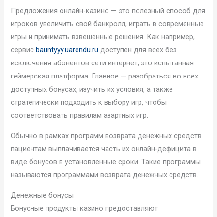
Предложения онлайн-казино — это полезный способ для
игроков увеличить свой банкролл, играть в современные
игры и принимать взвешенные решения. Как например,
сервис
bauntyyy.uarendu.ru
доступен для всех без
исключения абонентов сети интернет, это испытанная
геймерская платформа.
Главное — разобраться во всех
доступных бонусах, изучить их условия, а также
стратегически подходить к выбору игр, чтобы
соответствовать правилам азартных игр.
Обычно в рамках программ возврата денежных средств
пациентам выплачивается часть их онлайн-дефицита в
виде бонусов в установленные сроки. Такие программы
называются программами возврата денежных средств.
Денежные бонусы
Бонусные продукты казино предоставляют