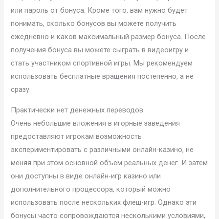
или пароль от бонуса. Кроме того, вам нужно будет
понимать, сколько бонусов вы можете получить
ежедневно и каков максимальный размер бонуса. После
получения бонуса вы можете сыграть в видеоигру и
стать участником спортивной игры. Мы рекомендуем
использовать бесплатные вращения постепенно, а не
сразу.
Практически нет денежных переводов.
Очень небольшие вложения в игорные заведения
предоставляют игрокам возможность
экспериментировать с различными онлайн-казино, не
меняя при этом основной объем реальных денег. И затем
они доступны в виде онлайн-игр казино или
дополнительного процессора, который можно
использовать после нескольких флеш-игр. Однако эти
бонусы часто сопровождаются несколькими условиями,