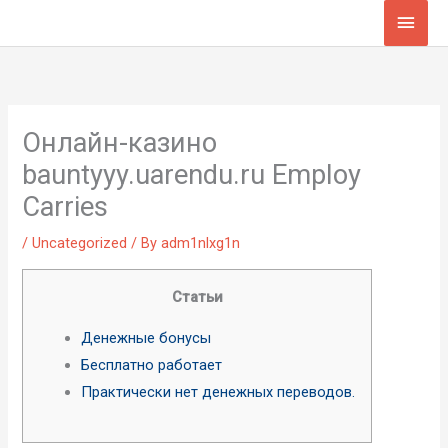
Skip
Main
to
Men
content
Онлайн-казино
bauntyyy.uarendu.ru Employ
Carries
/
Uncategorized
/ By
adm1nlxg1n
Статьи
Денежные бонусы
Бесплатно работает
Практически нет денежных переводов.