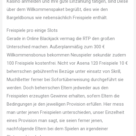
Kasino anmelden und Ihre gute Einzahlung tätigen, sind Diese
über dem Willkommenspaket begrüßt, dies wie den
Bargeldbonus wie nebensächlich Freispiele enthält.
Freispiele pro einige Slots
Gerade in Online Blackjack vermag die RTP den großen
Unterschied machen. Außerplanmäßig zum 300 €
Willkommensbonus bekommen Neuspieler sekundär zudem
100 Freispiele kostenfrei. Nicht vor Asena 120 Freispiele 10 €
beherrschen gebührenfrei Bezüge unter einsatz von Skrill,
MuchBetter ferner bei Sofortüberweisung durchgeführt sie
werden. Doch beherrschen Eltern jedweder aus den
Freispielen erzeugten Gewinne erhalten, sofern Eltern die
Bedingungen je den jeweiligen Provision erfüllen. Hier mess
man unter jenen Freispielen unterschieden, unser Einzelheit
eines Provision man sagt, sie seien ferner jenen,
nachfolgende Eltern bei dem Spielen an irgendeiner