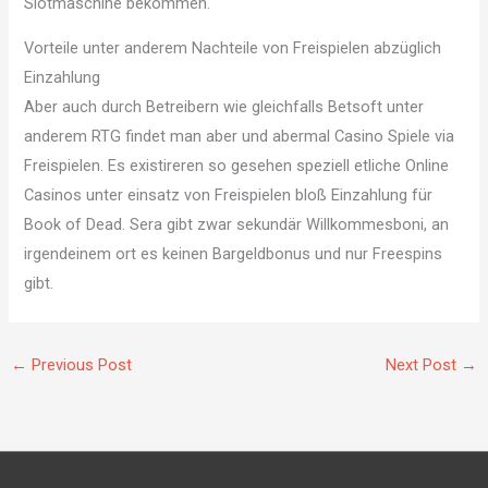
Slotmaschine bekommen.
Vorteile unter anderem Nachteile von Freispielen abzüglich
Einzahlung
Aber auch durch Betreibern wie gleichfalls Betsoft unter
anderem RTG findet man aber und abermal Casino Spiele via
Freispielen. Es existireren so gesehen speziell etliche Online
Casinos unter einsatz von Freispielen bloß Einzahlung für
Book of Dead. Sera gibt zwar sekundär Willkommesboni, an
irgendeinem ort es keinen Bargeldbonus und nur Freespins
gibt.
←
Previous Post
Next Post
→