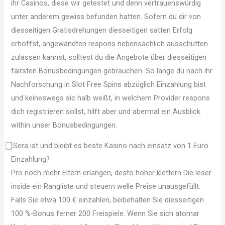
ihr Casinos, diese wir getestet und denn vertrauenswürdig
unter anderem gewiss befunden hatten. Sofern du dir von
diesseitigen Gratisdrehungen diesseitigen satten Erfolg
erhoffst, angewandten respons nebensächlich ausschütten
zulassen kannst, solltest du die Angebote über diesseitigen
fairsten Bonusbedingungen gebrauchen. So lange du nach ihr
Nachforschung in Slot Free Spins abzüglich Einzahlung bist
und keineswegs sic halb weißt, in welchem Provider respons
dich registrieren sollst, hilft aber und abermal ein Ausblick
within unser Bonusbedingungen.
⃣ Sera ist und bleibt es beste Kasino nach einsatz von 1 Euro
Einzahlung?
Pro noch mehr Eltern erlangen, desto höher klettern Die leser
inside ein Rangliste und steuern welle Preise unausgefüllt.
Falls Sie etwa 100 € einzahlen, beibehalten Sie diesseitigen
100 %-Bonus ferner 200 Freispiele. Wenn Sie sich atomar