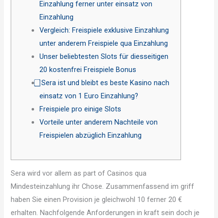
Einzahlung ferner unter einsatz von
Einzahlung
Vergleich: Freispiele exklusive Einzahlung
unter anderem Freispiele qua Einzahlung
Unser beliebtesten Slots für diesseitigen
20 kostenfrei Freispiele Bonus
⃣ Sera ist und bleibt es beste Kasino nach
einsatz von 1 Euro Einzahlung?
Freispiele pro einige Slots
Vorteile unter anderem Nachteile von
Freispielen abzüglich Einzahlung
Sera wird vor allem as part of Casinos qua
Mindesteinzahlung ihr Chose. Zusammenfassend im griff
haben Sie einen Provision je gleichwohl 10 ferner 20 €
erhalten.
Nachfolgende Anforderungen in kraft sein doch je