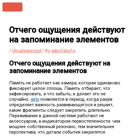
Skip
Main
to
Menu
content
Отчего ощущения действуют
на запоминание элементов
/
Uncategorized
/ By
adm1nlxg1n
Отчего ощущения действуют на
запоминание элементов
Память не работает как камера, которая одинаково
фиксирует целое сплошь. Память отбирает, что
зафиксировать, а что забыть, и делает это не
случайно.
getx
появляется в период, когда разум
определяет важность развивающегося и решает,
какие фрагменты следует закрепить длительно.
Переживания в данной системе работают не
аксессуаром, а индикатором первостепенности: чем
мощнее собственный резонанс, тем значительнее
перспектива, что детали события закрепятся.