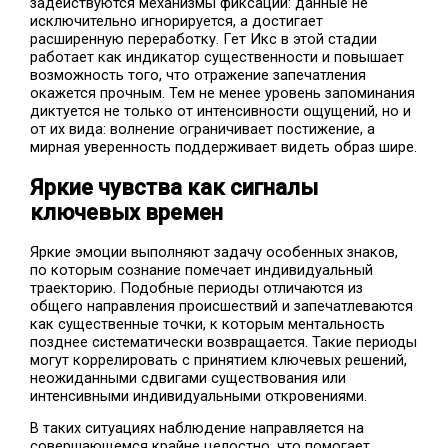
задействуются механизмы фиксации: данные не
исключительно игнорируется, а достигает
расширенную переработку. Гет Икс в этой стадии
работает как индикатор существенности и повышает
возможность того, что отражение запечатления
окажется прочным. Тем не менее уровень запоминания
диктуется не только от интенсивности ощущений, но и
от их вида: волнение ограничивает постижение, а
мирная уверенность поддерживает видеть образ шире.
Яркие чувства как сигналы
ключевых времен
Яркие эмоции выполняют задачу особенных знаков,
по которым сознание помечает индивидуальный
траекторию. Подобные периоды отличаются из
общего направления происшествий и запечатлеваются
как существенные точки, к которым ментальность
позднее систематически возвращается. Такие периоды
могут коррелировать с принятием ключевых решений,
неожиданными сдвигами существования или
интенсивными индивидуальными откровениями.
В таких ситуациях наблюдение направляется на
совершающемся крайне целостно, что помогает