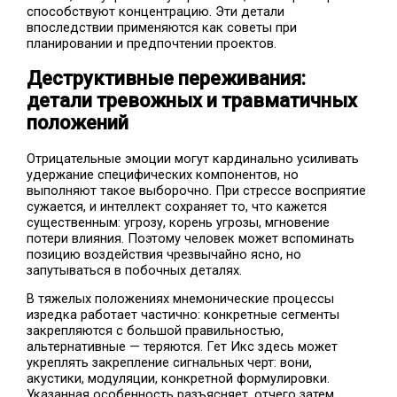
способствуют концентрацию. Эти детали
впоследствии применяются как советы при
планировании и предпочтении проектов.
Деструктивные переживания:
детали тревожных и травматичных
положений
Отрицательные эмоции могут кардинально усиливать
удержание специфических компонентов, но
выполняют такое выборочно. При стрессе восприятие
сужается, и интеллект сохраняет то, что кажется
существенным: угрозу, корень угрозы, мгновение
потери влияния. Поэтому человек может вспоминать
позицию воздействия чрезвычайно ясно, но
запутываться в побочных деталях.
В тяжелых положениях мнемонические процессы
изредка работает частично: конкретные сегменты
закрепляются с большой правильностью,
альтернативные — теряются. Гет Икс здесь может
укреплять закрепление сигнальных черт: вони,
акустики, модуляции, конкретной формулировки.
Указанная особенность разъясняет, отчего затем