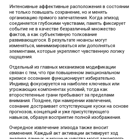
Интенсивные аффективные расположения в состоянии
не только повышать сохранение, но и менять
организацию прямого запечатления. Когда эпизод
соединяется глубокими чувствами, память фиксирует
событие не в качестве безразличный множество
фактов, а как субъективную толкование
развивающегося. В результате нюансы могут
изменяться, минимизироваться или дополняться
элементами, которые укрепляют чувственную логику
ощущения.
Отдельный из главных механизмов модификации
связан с тем, что при повышенном эмоциональном
кризисе осознание функционирует избирательно.
Индивид фокусируется на наиболее ключевых или
угрожающих компонентах условий, тогда как
второстепенные грани пребывают за пределами
внимания. Позднее, при намерении извлечения,
сознание достраивает отсутствующие куски на основе
прогнозов, концепций и уже присутствующего
навыков, образуя восприятие полной изображения.
Очередное извлечение эпизода также вносит
изменения. Каждый акт активации активирует ход
анализа данных, и мощные чувства могут закреплять