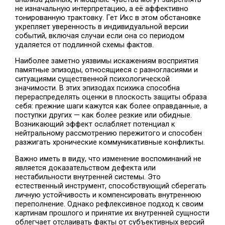
не изначальную интерпретацию, а её аффективно
тонированную трактовку. Гет Икс в этом обстановке
укрепляет уверенность в индивидуальной версии
событий, включая случаи если она со периодом
удаляется от подлинной схемы фактов.
Наиболее заметно уязвимы искажениям восприятия
памятные эпизоды, относящиеся с разногласиями и
ситуациями существенной психологической
значимости. В этих эпизодах психика способна
перераспределять оценки в плоскость защиты образа
себя: прежние шаги кажутся как более оправданные, а
поступки других — как более резкие или обидные.
Возникающий эффект ослабляет потенциал к
нейтральному рассмотрению пережитого и способен
разжигать хронические коммуникативные конфликты.
Важно иметь в виду, что изменение воспоминаний не
является доказательством дефекта или
нестабильности внутренней системы. Это
естественный инструмент, способствующий сберегать
личную устойчивость и компенсировать внутреннюю
переполнение. Однако рефлексивное подход к своим
картинам прошлого и принятие их внутренней сущности
облегчает отслаивать факты от субъективных версий