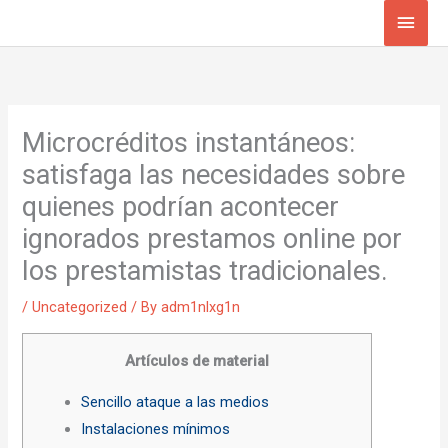
Skip
Main
to
Men
content
Microcréditos instantáneos:
satisfaga las necesidades sobre
quienes podrían acontecer
ignorados prestamos online por
los prestamistas tradicionales.
/
Uncategorized
/ By
adm1nlxg1n
Artículos de material
Sencillo ataque a las medios
Instalaciones mínimos