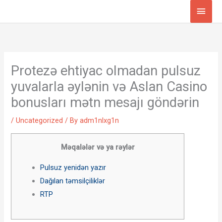
Skip
Main
to
Men
content
Protezə ehtiyac olmadan pulsuz
yuvalarla əylənin və Aslan Casino
bonusları mətn mesajı göndərin
/
Uncategorized
/ By
adm1nlxg1n
Məqalələr və ya rəylər
Pulsuz yenidən yazır
Dağılan təmsilçiliklər
RTP