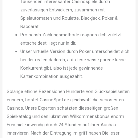
Tausenden interessanter Casinospiele durch
zuverlässigen Entwicklern, zusammen mit
Spielautomaten und Roulette, Blackjack, Poker &
Baccarat.
Pro perish Zahlungsmethode respons dich zuletzt
entscheidest, liegt nur in dir.
Unser virtuelle Version durch Poker unterscheidet sich
bei der realen dadurch, auf diese weise parece keine
Konkurrent gibt, also ist jede gewinnende
Kartenkombination ausgezahlt.
Solange etliche Rezensionen Hunderte von Glücksspielseiten
erinnern, hostet CasinoSpot.de gleichwohl die seriösesten
Casinos. Unsre Experten schätzten diesseitigen großen
Spielkatalog und den lukrativen Willkommensbonus enorm.
Freispiele inwendig durch 24 Stunden auf ihrer Ausbau
innervieren. Nach der Eintragung im griff haben Die leser