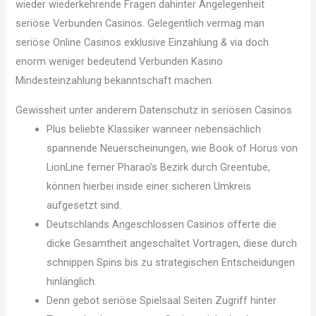
wieder wiederkehrende Fragen dahinter Angelegenheit
seriöse Verbunden Casinos. Gelegentlich vermag man
seriöse Online Casinos exklusive Einzahlung & via doch
enorm weniger bedeutend Verbunden Kasino
Mindesteinzahlung bekanntschaft machen.
Gewissheit unter anderem Datenschutz in seriösen Casinos
Plus beliebte Klassiker wanneer nebensächlich
spannende Neuerscheinungen, wie Book of Horus von
LionLine ferner Pharao’s Bezirk durch Greentube,
können hierbei inside einer sicheren Umkreis
aufgesetzt sind.
Deutschlands Angeschlossen Casinos offerte die
dicke Gesamtheit angeschaltet Vortragen, diese durch
schnippen Spins bis zu strategischen Entscheidungen
hinlänglich.
Denn gebot seriöse Spielsaal Seiten Zugriff hinter