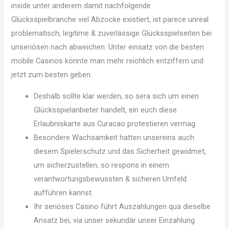
inside unter anderem damit nachfolgende
Glücksspielbranche viel Abzocke existiert, ist parece unreal
problematisch, legitime & zuverlässige Glücksspielseiten bei
unseriösen nach abweichen. Unter einsatz von die besten
mobile Casinos könnte man mehr reichlich entziffern und
jetzt zum besten geben.
Deshalb sollte klar werden, so sera sich um einen
Glücksspielanbieter handelt, ein euch diese
Erlaubniskarte aus Curacao protestieren vermag.
Besondere Wachsamkeit hatten unsereins auch
diesem Spielerschutz und das Sicherheit gewidmet,
um sicherzustellen, so respons in einem
verantwortungsbewussten & sicheren Umfeld
aufführen kannst.
Ihr seriöses Casino führt Auszahlungen qua dieselbe
Ansatz bei, via unser sekundär unser Einzahlung