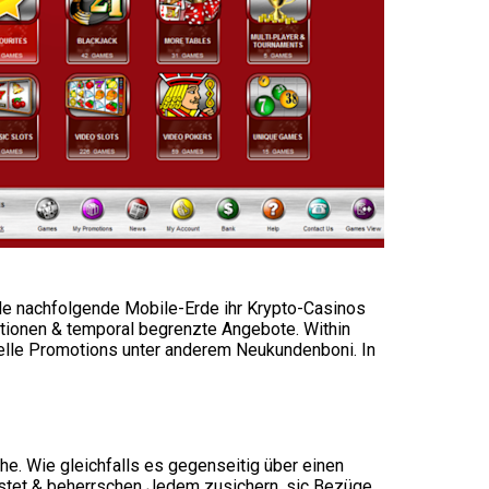
ide nachfolgende Mobile-Erde ihr Krypto-Casinos
ktionen & temporal begrenzte Angebote. Within
elle Promotions unter anderem Neukundenboni. In
e. Wie gleichfalls es gegenseitig über einen
testet & beherrschen Jedem zusichern, sic Bezüge