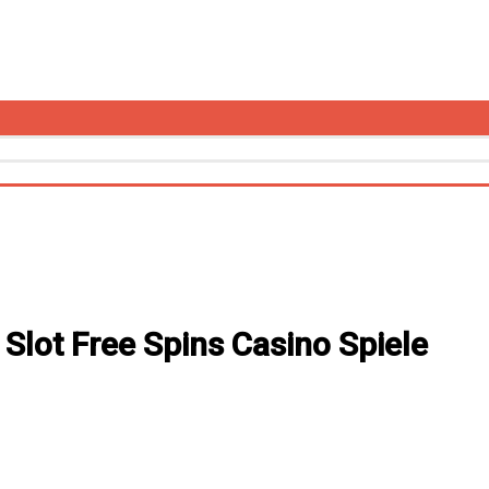
 Slot Free Spins Casino Spiele