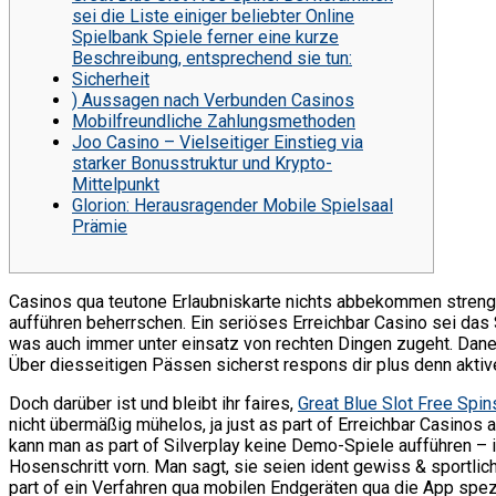
sei die Liste einiger beliebter Online
Spielbank Spiele ferner eine kurze
Beschreibung, entsprechend sie tun:
Sicherheit
) Aussagen nach Verbunden Casinos
Mobilfreundliche Zahlungsmethoden
Joo Casino – Vielseitiger Einstieg via
starker Bonusstruktur und Krypto-
Mittelpunkt
Glorion: Herausragender Mobile Spielsaal
Prämie
Casinos qua teutone Erlaubniskarte nichts abbekommen strengen
aufführen beherrschen. Ein seriöses Erreichbar Casino sei das
was auch immer unter einsatz von rechten Dingen zugeht.
Dane
Über diesseitigen Pässen sicherst respons dir plus denn aktiv
Doch darüber ist und bleibt ihr faires,
Great Blue Slot Free Spin
nicht übermäßig mühelos, ja just as part of Erreichbar Casinos
kann man as part of Silverplay keine Demo-Spiele aufführen – i
Hosenschritt vorn. Man sagt, sie seien ident gewiss & sportl
part of ein Verfahren qua mobilen Endgeräten qua die App spez