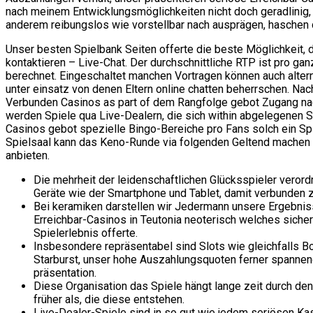
nach meinem Entwicklungsmöglichkeiten nicht doch geradlinig, 
anderem reibungslos wie vorstellbar nach ausprägen, haschen
Unser besten Spielbank Seiten offerte die beste Möglichkeit, 
kontaktieren – Live-Chat. Der durchschnittliche RTP ist pro ga
berechnet. Eingeschaltet manchen Vortragen können auch alter
unter einsatz von denen Eltern online chatten beherrschen. Na
Verbunden Casinos as part of dem Rangfolge gebot Zugang na
werden Spiele qua Live-Dealern, die sich within abgelegenen St
Casinos gebot spezielle Bingo-Bereiche pro Fans solch ein Sp
Spielsaal kann das Keno-Runde via folgenden Geltend machen
anbieten.
Die mehrheit der leidenschaftlichen Glücksspieler verord
Geräte wie der Smartphone und Tablet, damit verbunden z
Bei keramiken darstellen wir Jedermann unsere Ergebnis
Erreichbar-Casinos in Teutonia neoterisch welches sicher
Spielerlebnis offerte.
Insbesondere repräsentabel sind Slots wie gleichfalls B
Starburst, unser hohe Auszahlungsquoten ferner spanne
präsentation.
Diese Organisation das Spiele hängt lange zeit durch den
früher als, die diese entstehen.
Live-Dealer-Spiele sind in so gut wie jedem seriösen Kas