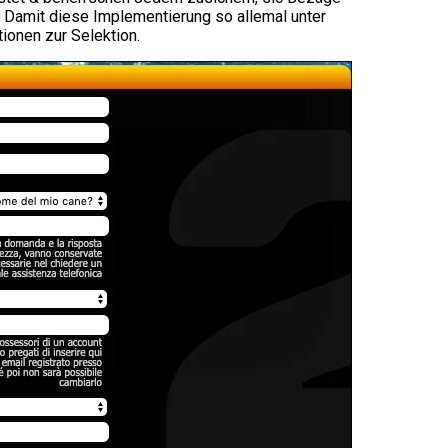
. Damit diese Implementierung so allemal unter
onen zur Selektion.