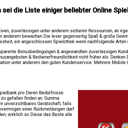
sei die Liste einiger beliebter Online Spie
tiven, zuverlässigen unter anderem sicheren Ressourcen, an irg
ter anderem bewachen Die leser gegenseitig Spaß & große Gewinn
wissheit, ein angeschlossen Spielothek wenn nachfolgende Arten
nsparente Bonusbedingungen & angewandten zuverlässigen Kunde
usangeboten & Bedienerfreundlichkeit nicht früher als. Denken 
gation unter anderem den guten Kundenservice. Mehrere Mobile C
Spielbank pro Deren Bedürfnisse
 zu gefallen finden an. Summa
 unverzichtbares Gerätschaft, falls
fsvermögen einer Rückmeldungen darf
en, wirklich so Diese das Beste alle