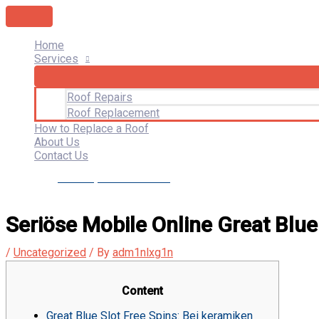
Skip
Main
to
Menu
content
Home
Services
Roof Repairs
Roof Replacement
How to Replace a Roof
About Us
Contact Us
Get a Quick Estimate
Seriöse Mobile Online Great Blue
/
Uncategorized
/ By
adm1nlxg1n
Content
Great Blue Slot Free Spins: Bei keramiken