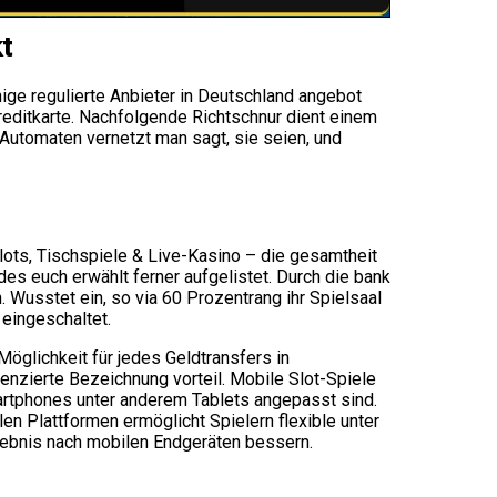
kt
ige regulierte Anbieter in Deutschland angebot
editkarte. Nachfolgende Richtschnur dient einem
 Automaten vernetzt man sagt, sie seien, und
lots, Tischspiele & Live-Kasino – die gesamtheit
es euch erwählt ferner aufgelistet. Durch die bank
. Wusstet ein, so via 60 Prozentrang ihr Spielsaal
eingeschaltet.
öglichkeit für jedes Geldtransfers in
enzierte Bezeichnung vorteil. Mobile Slot-Spiele
artphones unter anderem Tablets angepasst sind.
en Plattformen ermöglicht Spielern flexible unter
lebnis nach mobilen Endgeräten bessern.