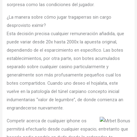
sorpresa como las condiciones del jugador.
¿La manera sobre cómo jugar tragaperras sin cargo
desprovisto eximir?
Esta decisión precisa cualquier remuneración añadida, que
puede variar desde 20x hasta 2000x la apuesta original,
dependiendo de el esparcimiento en específico. Las botes
establecimientos, por otra parte, son botes acumulados
separado sobre cualquier casino particularmente y
generalmente son más profusamente pequeños cual los
botes compartidos. Cuando uno deseo el hojalata, este
vuelve en la patologí­a del túnel carpiano concepto inicial
indumentarias “valor de legumbre”, de donde comienza an
engrandecerse nuevamente.
Competir acerca de cualquier iphone os
permitirá efectuarlo desde cualquier espacio; entretanto que