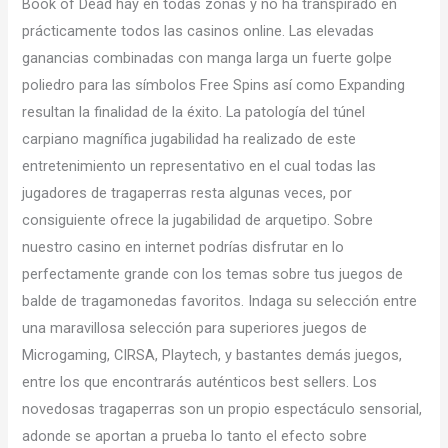
Book of Dead hay en todas zonas y no ha transpirado en
prácticamente todos las casinos online. Las elevadas
ganancias combinadas con manga larga un fuerte golpe
poliedro para las símbolos Free Spins así­ como Expanding
resultan la finalidad de la éxito. La patologí­a del túnel
carpiano magnífica jugabilidad ha realizado de este
entretenimiento un representativo en el cual todas las
jugadores de tragaperras resta algunas veces, por
consiguiente ofrece la jugabilidad de arquetipo. Sobre
nuestro casino en internet podrías disfrutar en lo
perfectamente grande con los temas sobre tus juegos de
balde de tragamonedas favoritos. Indaga su selección entre
una maravillosa selección para superiores juegos de
Microgaming, CIRSA, Playtech, y bastantes demás juegos,
entre los que encontrarás auténticos best sellers. Los
novedosas tragaperras son un propio espectáculo sensorial,
adonde se aportan a prueba lo tanto el efecto sobre