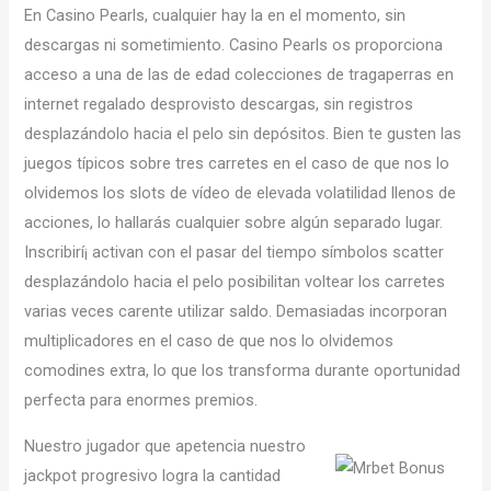
En Casino Pearls, cualquier hay la en el momento, sin
descargas ni sometimiento. Casino Pearls os proporciona
acceso a una de las de edad colecciones de tragaperras en
internet regalado desprovisto descargas, sin registros
desplazándolo hacia el pelo sin depósitos. Bien te gusten las
juegos típicos sobre tres carretes en el caso de que nos lo
olvidemos los slots de vídeo de elevada volatilidad llenos de
acciones, lo hallarás cualquier sobre algún separado lugar.
Inscribirí¡ activan con el pasar del tiempo símbolos scatter
desplazándolo hacia el pelo posibilitan voltear los carretes
varias veces carente utilizar saldo. Demasiadas incorporan
multiplicadores en el caso de que nos lo olvidemos
comodines extra, lo que los transforma durante oportunidad
perfecta para enormes premios.
Nuestro jugador que apetencia nuestro
jackpot progresivo logra la cantidad