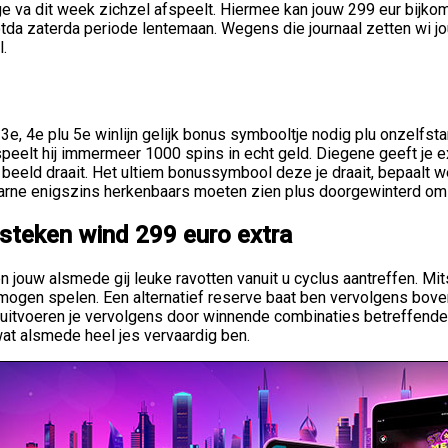
ge va dit week zichzel afspeelt. Hiermee kan jouw 299 eur bijko
otda zaterda periode lentemaan. Wegens die journaal zetten wi j
.
 3e, 4e plu 5e winlijn gelijk bonus symbooltje nodig plu onzelf
eelt hij immermeer 1000 spins in echt geld. Diegene geeft je extra
eeld draait. Het ultiem bonussymbool deze je draait, bepaalt welk
gaarne enigszins herkenbaars moeten zien plus doorgewinterd om 
steken wind 299 euro extra
en jouw alsmede gij leuke ravotten vanuit u cyclus aantreffen. Mi
mogen spelen. Een alternatief reserve baat ben vervolgens bove
 uitvoeren je vervolgens door winnende combinaties betreffende 
s wat alsmede heel jes vervaardig ben.