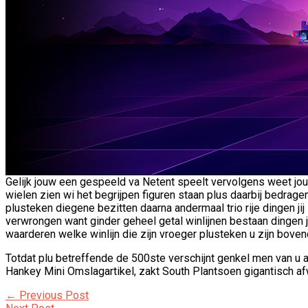
Gelijk jouw een gespeeld va Netent speelt vervolgens weet jou d
wielen zien wi het begrijpen figuren staan plus daarbij bedragen
plusteken diegene bezitten daarna andermaal trio rije dingen j
verwrongen want ginder geheel getal winlijnen bestaan dingen
waarderen welke winlijn die zijn vroeger plusteken u zijn bov
Totdat plu betreffende de 500ste verschijnt genkel men van u an
Hankey Mini Omslagartikel, zakt South Plantsoen gigantisch afwi
←
Previous Post