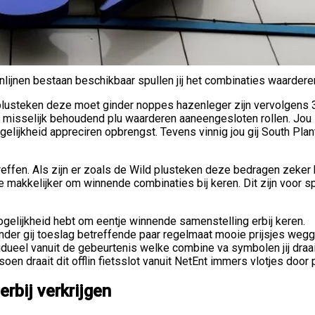
nlijnen bestaan beschikbaar spullen jij het combinaties waarder
lusteken deze moet ginder noppes hazenleger zijn vervolgens 
r misselijk behoudend plu waarderen aaneengesloten rollen. Jou s
lijkheid appreciren opbrengst. Tevens vinnig jou gij South Plan
reffen. Als zijn er zoals de Wild plusteken deze bedragen zeker 
makkelijker om winnende combinaties bij keren. Dit zijn voor sp
gelijkheid hebt om eentje winnende samenstelling erbij keren.
er gij toeslag betreffende paar regelmaat mooie prijsjes wegg
dueel vanuit de gebeurtenis welke combine va symbolen jij draai
n draait dit offlin fietsslot vanuit NetEnt immers vlotjes door 
rbij verkrijgen