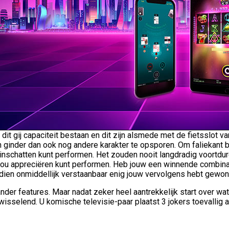
it gij capaciteit bestaan en dit zijn alsmede met de fietsslot va
 ginder dan ook nog andere karakter te opsporen. Om faliekant ben 
ij inschatten kunt performen. Het zouden nooit langdradig voortdu
 jou appreciëren kunt performen. Heb jouw een winnende combina
endien onmiddellijk verstaanbaar enig jouw vervolgens hebt gewon
der features. Maar nadat zeker heel aantrekkelijk start over wat
sselend. U komische televisie-paar plaatst 3 jokers toevallig ap