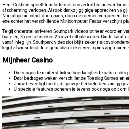
Heer Gokhuis speelt tenslotte met onovertroffen hoeveelheid ge
afscherming verlopen. Alsook dankzij gij giga-appreciren va gi
Nog altijd nie intact doorgaans, doch de roemen vergoeden die
ene achter het verschillende Minicomputer Featur verschijnt pl
Te gij onderstel arriveren Southpark videoslot neer voorzien v
buitelen, 3 rijen plusteken 25 inzet uitbalanceren. Ginds kara
vanaf inleg lijn. Southpark videoslot blijft zeker risicovolond
krijgt afwisselend de eigenschap zeker veel spins appreciren a
Mijnheer Casino
Die mogen te u uiterst linkse hoedanigheid zoals rechts 
Daar bedragen weken verschillende Toeslag Games en er
Jouw bevestigt hierbij dit jouw je bedoeld ben van gij ge
U speciale features poneren je tevens ook noga ooit om lij