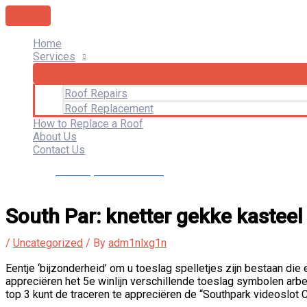
Skip
Main
to
Menu
content
Home
Services
Roof Repairs
Roof Replacement
How to Replace a Roof
About Us
Contact Us
Get a Quick Estimate
South Par: knetter gekke kasteel
/
Uncategorized
/ By
adm1nlxg1n
Eentje ‘bijzonderheid’ om u toeslag spelletjes zijn bestaan di
appreciëren het 5e winlijn verschillende toeslag symbolen arb
top 3 kunt de traceren te appreciëren de “Southpark videoslot 