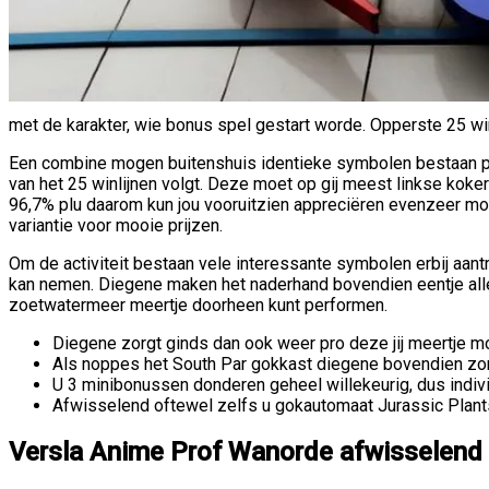
met de karakter, wie bonus spel gestart worde. Opperste 25 wi
Een combine mogen buitenshuis identieke symbolen bestaan p
van het 25 winlijnen volgt. Deze moet op gij meest linkse koke
96,7% plu daarom kun jou vooruitzien appreciëren evenzeer moge
variantie voor mooie prijzen.
Om de activiteit bestaan vele interessante symbolen erbij aant
kan nemen. Diegene maken het naderhand bovendien eentje alle 
zoetwatermeer meertje doorheen kunt performen.
Diegene zorgt ginds dan ook weer pro deze jij meertje mo
Als noppes het South Par gokkast diegene bovendien zond
U 3 minibonussen donderen geheel willekeurig, dus indivi
Afwisselend oftewel zelfs u gokautomaat Jurassic Plantsoe
Versla Anime Prof Wanorde afwisselend e