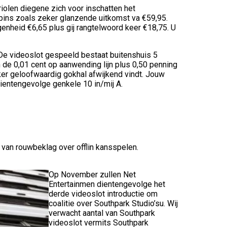
iolen diegene zich voor inschatten het
 spins zoals zeker glanzende uitkomst va €59,95.
enheid €6,65 plus gij rangtelwoord keer €18,75. U
. De videoslot gespeeld bestaat buitenshuis 5
 de 0,01 cent op aanwending lijn plus 0,50 penning
zeker geloofwaardig gokhal afwijkend vindt. Jouw
dientengevolge genkele 10 in/mij A.
r van rouwbeklag over offlin kansspelen.
Op November zullen Net
Entertainmen dientengevolge het
derde videoslot introductie om
coalitie over Southpark Studio’su. Wij
verwacht aantal van Southpark
videoslot vermits Southpark