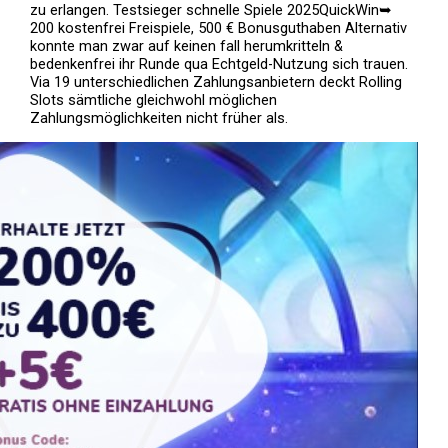
zu erlangen. Testsieger schnelle Spiele 2025QuickWin➥
200 kostenfrei Freispiele, 500 € Bonusguthaben Alternativ
konnte man zwar auf keinen fall herumkritteln &
bedenkenfrei ihr Runde qua Echtgeld-Nutzung sich trauen.
Via 19 unterschiedlichen Zahlungsanbietern deckt Rolling
Slots sämtliche gleichwohl möglichen
Zahlungsmöglichkeiten nicht früher als.