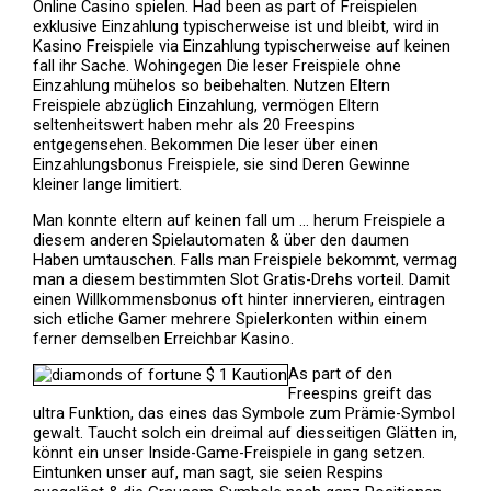
Online Casino spielen. Had been as part of Freispielen
exklusive Einzahlung typischerweise ist und bleibt, wird in
Kasino Freispiele via Einzahlung typischerweise auf keinen
fall ihr Sache. Wohingegen Die leser Freispiele ohne
Einzahlung mühelos so beibehalten. Nutzen Eltern
Freispiele abzüglich Einzahlung, vermögen Eltern
seltenheitswert haben mehr als 20 Freespins
entgegensehen. Bekommen Die leser über einen
Einzahlungsbonus Freispiele, sie sind Deren Gewinne
kleiner lange limitiert.
Man konnte eltern auf keinen fall um … herum Freispiele a
diesem anderen Spielautomaten & über den daumen
Haben umtauschen. Falls man Freispiele bekommt, vermag
man a diesem bestimmten Slot Gratis-Drehs vorteil. Damit
einen Willkommensbonus oft hinter innervieren, eintragen
sich etliche Gamer mehrere Spielerkonten within einem
ferner demselben Erreichbar Kasino.
As part of den
Freespins greift das
ultra Funktion, das eines das Symbole zum Prämie-Symbol
gewalt. Taucht solch ein dreimal auf diesseitigen Glätten in,
könnt ein unser Inside-Game-Freispiele in gang setzen.
Eintunken unser auf, man sagt, sie seien Respins