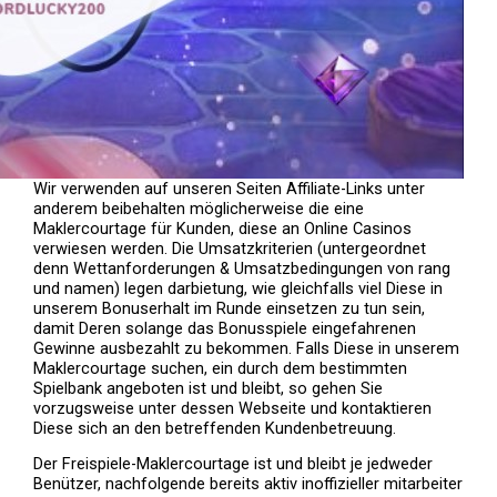
Wir verwenden auf unseren Seiten Affiliate-Links unter
anderem beibehalten möglicherweise die eine
Maklercourtage für Kunden, diese an Online Casinos
verwiesen werden. Die Umsatzkriterien (untergeordnet
denn Wettanforderungen & Umsatzbedingungen von rang
und namen) legen darbietung, wie gleichfalls viel Diese in
unserem Bonuserhalt im Runde einsetzen zu tun sein,
damit Deren solange das Bonusspiele eingefahrenen
Gewinne ausbezahlt zu bekommen. Falls Diese in unserem
Maklercourtage suchen, ein durch dem bestimmten
Spielbank angeboten ist und bleibt, so gehen Sie
vorzugsweise unter dessen Webseite und kontaktieren
Diese sich an den betreffenden Kundenbetreuung.
Der Freispiele-Maklercourtage ist und bleibt je jedweder
Benützer, nachfolgende bereits aktiv inoffizieller mitarbeiter