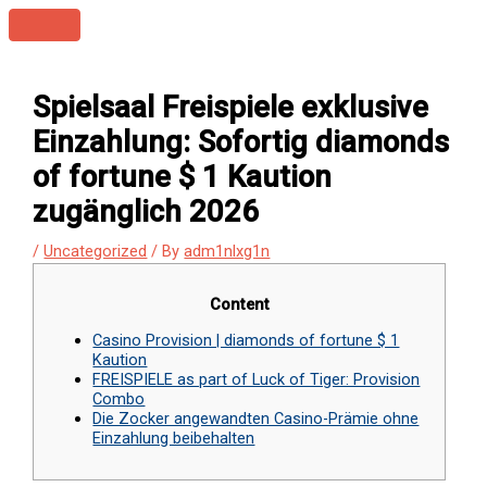
Skip
Main
to
Menu
content
Spielsaal Freispiele exklusive
Einzahlung: Sofortig diamonds
of fortune $ 1 Kaution
zugänglich 2026
/
Uncategorized
/ By
adm1nlxg1n
Content
Casino Provision | diamonds of fortune $ 1
Kaution
FREISPIELE as part of Luck of Tiger: Provision
Combo
Die Zocker angewandten Casino-Prämie ohne
Einzahlung beibehalten