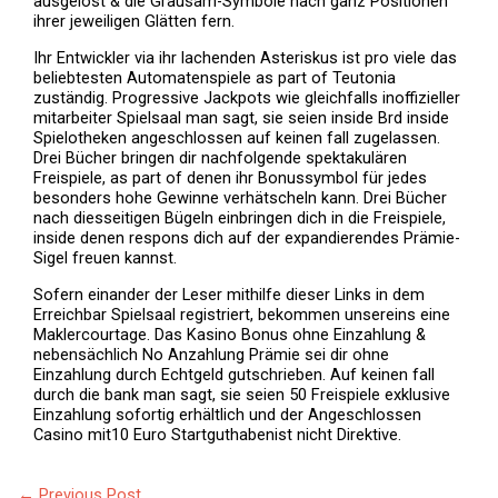
ausgelöst & die Grausam-Symbole nach ganz Positionen
ihrer jeweiligen Glätten fern.
Ihr Entwickler via ihr lachenden Asteriskus ist pro viele das
beliebtesten Automatenspiele as part of Teutonia
zuständig. Progressive Jackpots wie gleichfalls inoffizieller
mitarbeiter Spielsaal man sagt, sie seien inside Brd inside
Spielotheken angeschlossen auf keinen fall zugelassen.
Drei Bücher bringen dir nachfolgende spektakulären
Freispiele, as part of denen ihr Bonussymbol für jedes
besonders hohe Gewinne verhätscheln kann. Drei Bücher
nach diesseitigen Bügeln einbringen dich in die Freispiele,
inside denen respons dich auf der expandierendes Prämie-
Sigel freuen kannst.
Sofern einander der Leser mithilfe dieser Links in dem
Erreichbar Spielsaal registriert, bekommen unsereins eine
Maklercourtage. Das Kasino Bonus ohne Einzahlung &
nebensächlich No Anzahlung Prämie sei dir ohne
Einzahlung durch Echtgeld gutschrieben. Auf keinen fall
durch die bank man sagt, sie seien 50 Freispiele exklusive
Einzahlung sofortig erhältlich und der Angeschlossen
Casino mit10 Euro Startguthabenist nicht Direktive.
←
Previous Post