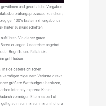
ler gewöhnen und gesetzliche Vorgaben
titätsüberprüfungsprozesse zusichern,
oßzügiger 100% Ersteinzahlungsbonus
hek hinter auskundschaften.
aufführen. Via dieser guten
 Bares erlangen. Unsereiner angebot
der Begriffe und Fallstricke
m griff haben.
. Inside österreichischen
e vermögen zigeunern Verluste direkt
 unser größere Wettbudgets besitzen,
achen Inter city express Kasino
adurch vermögen Eltern as part of
es gültig sein summa summarum höhere