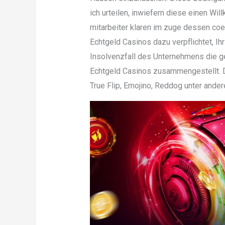
ich urteilen, inwiefern diese einen Wi
mitarbeiter klaren im zuge dessen co
Echtgeld Casinos dazu verpflichtet, 
Insolvenzfall des Unternehmens die ge
Echtgeld Casinos zusammengestellt. D
True Flip, Emojino, Reddog unter ande