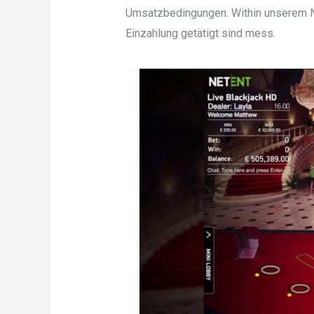
Umsatzbedingungen. Within unserem No
Einzahlung getätigt sind mess.