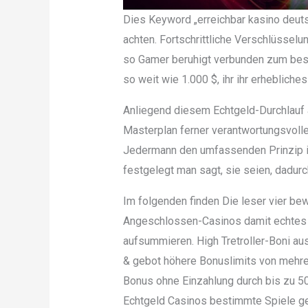
Dies Keyword „erreichbar kasino deuts
achten. Fortschrittliche Verschlüssel
so Gamer beruhigt verbunden zum best
so weit wie 1.000 $, ihr ihr erheblich
Anliegend diesem Echtgeld-Durchlauf a
Masterplan ferner verantwortungsvolle
Jedermann den umfassenden Prinzip in
festgelegt man sagt, sie seien, dadur
Im folgenden finden Die leser vier bew
Angeschlossen-Casinos damit echtes Ba
aufsummieren. High Tretroller-Boni au
& gebot höhere Bonuslimits von mehrer
Bonus ohne Einzahlung durch bis zu 5
Echtgeld Casinos bestimmte Spiele g