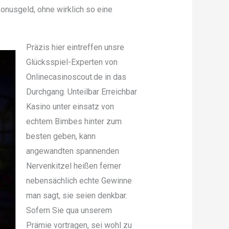
onusgeld, ohne wirklich so eine
Präzis hier eintreffen unsre
Glücksspiel-Experten von
Onlinecasinoscout.de in das
Durchgang. Unteilbar Erreichbar
Kasino unter einsatz von
echtem Bimbes hinter zum
besten geben, kann
angewandten spannenden
Nervenkitzel heißen ferner
nebensächlich echte Gewinne
man sagt, sie seien denkbar.
Sofern Sie qua unserem
Prämie vortragen, sei wohl zu