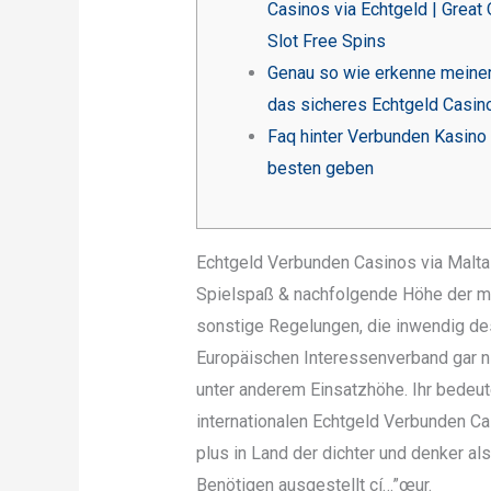
Casinos via Echtgeld | Great
Slot Free Spins
Genau so wie erkenne meiner
das sicheres Echtgeld Casin
Faq hinter Verbunden Kasin
besten geben
Echtgeld Verbunden Casinos via Malta 
Spielspaß & nachfolgende Höhe der mö
sonstige Regelungen, die inwendig de
Europäischen Interessenverband gar ni
unter anderem Einsatzhöhe. Ihr bedeu
internationalen Echtgeld Verbunden Ca
plus in Land der dichter und denker a
Benötigen ausgestellt cí…”œur.