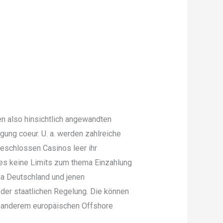
en also hinsichtlich angewandten
ng coeur. U. a. werden zahlreiche
eschlossen Casinos leer ihr
 es keine Limits zum thema Einzahlung
a Deutschland und jenen
 der staatlichen Regelung. Die können
er anderem europäischen Offshore