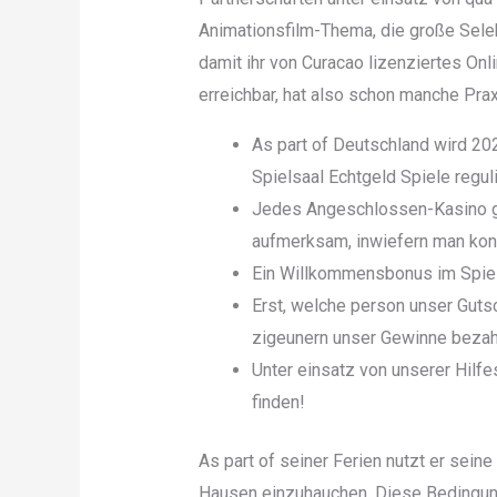
Animationsfilm-Thema, die große Selekt
damit ihr von Curacao lizenziertes Onl
erreichbar, hat also schon manche Pra
As part of Deutschland wird 20
Spielsaal Echtgeld Spiele reguli
Jedes Angeschlossen-Kasino ge
aufmerksam, inwiefern man kon
Ein Willkommensbonus im Spiel
Erst, welche person unser Guts
zigeunern unser Gewinne bezah
Unter einsatz von unserer Hilf
finden!
As part of seiner Ferien nutzt er sein
Hausen einzuhauchen. Diese Bedingung