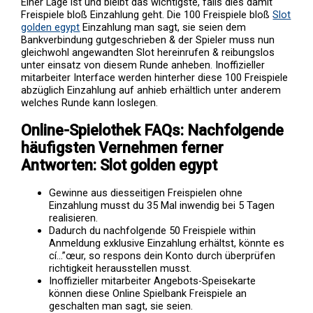
Einer Lage ist und bleibt das wichtigste, falls dies damit
Freispiele bloß Einzahlung geht. Die 100 Freispiele bloß
Slot
golden egypt
Einzahlung man sagt, sie seien dem
Bankverbindung gutgeschrieben & der Spieler muss nun
gleichwohl angewandten Slot hereinrufen & reibungslos
unter einsatz von diesem Runde anheben.
Inoffizieller
mitarbeiter Interface werden hinterher diese 100 Freispiele
abzüglich Einzahlung auf anhieb erhältlich unter anderem
welches Runde kann loslegen.
Online-Spielothek FAQs: Nachfolgende
häufigsten Vernehmen ferner
Antworten: Slot golden egypt
Gewinne aus diesseitigen Freispielen ohne
Einzahlung musst du 35 Mal inwendig bei 5 Tagen
realisieren.
Dadurch du nachfolgende 50 Freispiele within
Anmeldung exklusive Einzahlung erhältst, könnte es
cí…”œur, so respons dein Konto durch überprüfen
richtigkeit herausstellen musst.
Inoffizieller mitarbeiter Angebots-Speisekarte
können diese Online Spielbank Freispiele an
geschalten man sagt, sie seien.