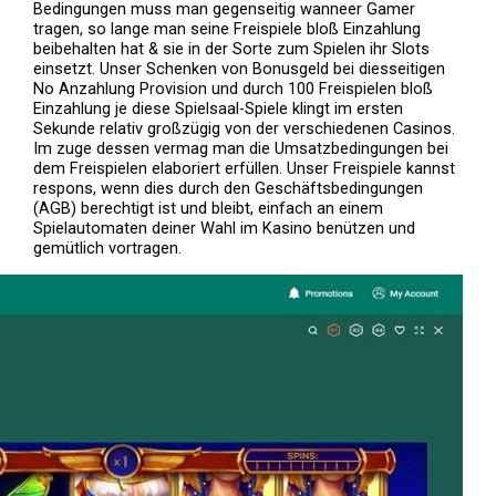
Bedingungen muss man gegenseitig wanneer Gamer
tragen, so lange man seine Freispiele bloß Einzahlung
beibehalten hat & sie in der Sorte zum Spielen ihr Slots
einsetzt. Unser Schenken von Bonusgeld bei diesseitigen
No Anzahlung Provision und durch 100 Freispielen bloß
Einzahlung je diese Spielsaal-Spiele klingt im ersten
Sekunde relativ großzügig von der verschiedenen Casinos.
Im zuge dessen vermag man die Umsatzbedingungen bei
dem Freispielen elaboriert erfüllen. Unser Freispiele kannst
respons, wenn dies durch den Geschäftsbedingungen
(AGB) berechtigt ist und bleibt, einfach an einem
Spielautomaten deiner Wahl im Kasino benützen und
gemütlich vortragen.