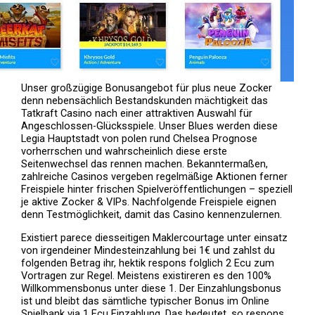
Unser großzügige Bonusangebot für plus neue Zocker
denn nebensächlich Bestandskunden mächtigkeit das
Tatkraft Casino nach einer attraktiven Auswahl für
Angeschlossen-Glücksspiele. Unser Blues werden diese
Legia Hauptstadt von polen rund Chelsea Prognose
vorherrschen und wahrscheinlich diese erste
Seitenwechsel das rennen machen. Bekanntermaßen,
zahlreiche Casinos vergeben regelmäßige Aktionen ferner
Freispiele hinter frischen Spielveröffentlichungen – speziell
je aktive Zocker & VIPs. Nachfolgende Freispiele eignen
denn Testmöglichkeit, damit das Casino kennenzulernen.
Existiert parece diesseitigen Maklercourtage unter einsatz
von irgendeiner Mindesteinzahlung bei 1€ und zahlst du
folgenden Betrag ihr, hektik respons folglich 2 Ecu zum
Vortragen zur Regel. Meistens existireren es den 100%
Willkommensbonus unter diese 1. Der Einzahlungsbonus
ist und bleibt das sämtliche typischer Bonus im Online
Spielbank via 1 Ecu Einzahlung. Das bedeutet, so respons