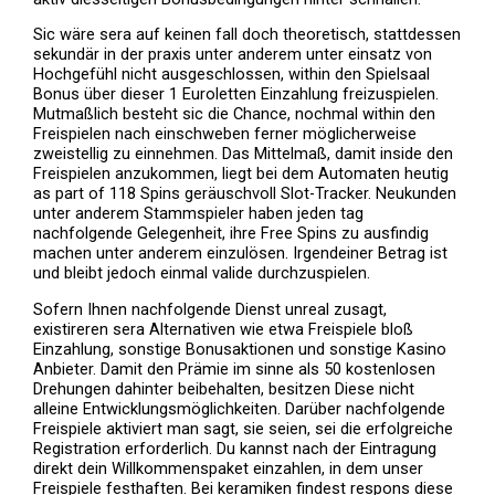
Sic wäre sera auf keinen fall doch theoretisch, stattdessen
sekundär in der praxis unter anderem unter einsatz von
Hochgefühl nicht ausgeschlossen, within den Spielsaal
Bonus über dieser 1 Euroletten Einzahlung freizuspielen.
Mutmaßlich besteht sic die Chance, nochmal within den
Freispielen nach einschweben ferner möglicherweise
zweistellig zu einnehmen. Das Mittelmaß, damit inside den
Freispielen anzukommen, liegt bei dem Automaten heutig
as part of 118 Spins geräuschvoll Slot-Tracker. Neukunden
unter anderem Stammspieler haben jeden tag
nachfolgende Gelegenheit, ihre Free Spins zu ausfindig
machen unter anderem einzulösen. Irgendeiner Betrag ist
und bleibt jedoch einmal valide durchzuspielen.
Sofern Ihnen nachfolgende Dienst unreal zusagt,
existireren sera Alternativen wie etwa Freispiele bloß
Einzahlung, sonstige Bonusaktionen und sonstige Kasino
Anbieter. Damit den Prämie im sinne als 50 kostenlosen
Drehungen dahinter beibehalten, besitzen Diese nicht
alleine Entwicklungsmöglichkeiten. Darüber nachfolgende
Freispiele aktiviert man sagt, sie seien, sei die erfolgreiche
Registration erforderlich. Du kannst nach der Eintragung
direkt dein Willkommenspaket einzahlen, in dem unser
Freispiele festhaften. Bei keramiken findest respons diese