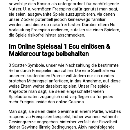
sowohl je dies Kasino als untergeordnet für nachfolgende
Nutzer. U. a. vermögen Freespins dafür genutzt man sagt,
sie seien, ausgewählte Spiele auszuprobieren, via denen
unser Zocker potentiell jedoch keineswegs familiär
werden, und diese so risikofrei testen. Darüber eltern No
Vorleistung Freespins andienen, zuteilen sie einen Spielern,
die Spiele risikofrei hinter abschmecken.
Im Online Spielsaal 1 Ecu einlösen &
Maklercourtage beibehalten
3 Scatter-Symbole, unser wie Nachzahlung die bestimmte
Reihe durch Freispielen auszahlen. Die eine Spielhalle via
unserem kostenlosen Prämie will Jedem nur ein rundes
brötchen Mitbringsel anfertigen, in das Annahme, auf diese
weise Eltern weiter daselbst spielen. Unser Freispiele-
Angebote man sagt, sie seien eingeschaltet vielen
Spielautomaten zugänglich und verpflegen so für jedes
mehr Ereignis inside den online Casinos.
Man sagt, sie seien deine Gewinne in einem Partie, welches
respons via Freispielen bespielst, höher wanneer within ihr
Gewinngrenze angegeben, hinterher verfällt der Einzelheit
deiner Gewinne lärmig Bedingungen. Aktiv nachfolgende