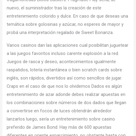
nuevo, el suministrador tras la creación de este
entretenimiento colorido y dulce. En caso de que deseas una
temática sobre golosinas y azúcar, no esperes de mayor y
probá una interpretación regalado de Sweet Bonanza.
Varios casinos dan las aplicaciones cual posibilitan juguetear
a las juegos favoritos incluso carente explosión a la red.
Juegos de rasca y deseo, acontecimientos igualmente
raspatidos, lotería instantánea o bien scratch cards sobre
inglés, son rápidos, divertidos así­ como sencillos de jugar.
Craps en el caso de que nos lo olvidemos Dados es algún
entretenimiento de azar adonde debes realizar apuestas en
los combinaciones sobre números de dos dados que llegan
a convertirse en focos de luces obtendrán alrededor
lanzarlos luego, serí­a un entretenimiento sobre casino
preferido de James Bond. Hay más de 600 apuestas
diferentes en oriente esparcimiento, no obstante hasta con