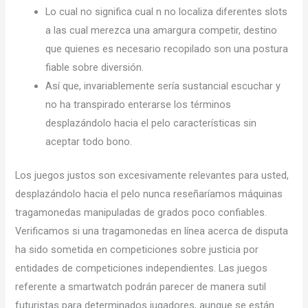
Lo cual no significa cual n no localiza diferentes slots
a las cual merezca una amargura competir, destino
que quienes es necesario recopilado son una postura
fiable sobre diversión.
Así que, invariablemente serí­a sustancial escuchar y
no ha transpirado enterarse los términos
desplazándolo hacia el pelo características sin
aceptar todo bono.
Los juegos justos son excesivamente relevantes para usted,
desplazándolo hacia el pelo nunca reseñaríamos máquinas
tragamonedas manipuladas de grados poco confiables.
Verificamos si una tragamonedas en línea acerca de disputa
ha sido sometida en competiciones sobre justicia por
entidades de competiciones independientes. Las juegos
referente a smartwatch podrán parecer de manera sutil
futuristas para determinados jugadores, aunque se están