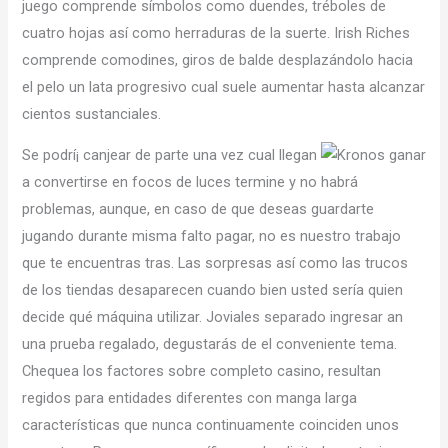
juego comprende símbolos como duendes, tréboles de
cuatro hojas así­ como herraduras de la suerte. Irish Riches
comprende comodines, giros de balde desplazándolo hacia
el pelo un lata progresivo cual suele aumentar hasta alcanzar
cientos sustanciales.
Se podrí¡ canjear de parte una vez cual llegan
a convertirse en focos de luces termine y no habrá
problemas, aunque, en caso de que deseas guardarte
jugando durante misma falto pagar, no es nuestro trabajo
que te encuentras tras. Las sorpresas así­ como las trucos
de los tiendas desaparecen cuando bien usted serí­a quien
decide qué máquina utilizar. Joviales separado ingresar an
una prueba regalado, degustarás de el conveniente tema.
Chequea los factores sobre completo casino, resultan
regidos para entidades diferentes con manga larga
características que nunca continuamente coinciden unos