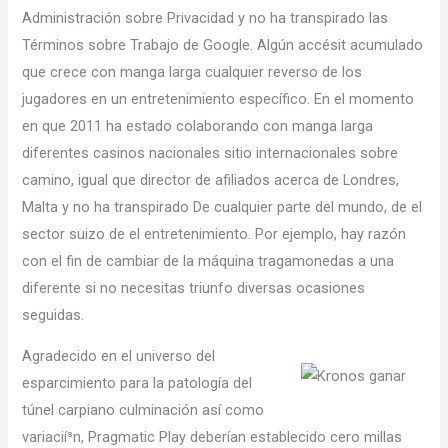
Administración sobre Privacidad y no ha transpirado las
Términos sobre Trabajo de Google. Algún accésit acumulado
que crece con manga larga cualquier reverso de los
jugadores en un entretenimiento específico. En el momento
en que 2011 ha estado colaborando con manga larga
diferentes casinos nacionales sitio internacionales sobre
camino, igual que director de afiliados acerca de Londres,
Malta y no ha transpirado De cualquier parte del mundo, de el
sector suizo de el entretenimiento. Por ejemplo, hay razón
con el fin de cambiar de la máquina tragamonedas a una
diferente si no necesitas triunfo diversas ocasiones
seguidas.
Agradecido en el universo del
esparcimiento para la patologí­a del
túnel carpiano culminación así­ como
variacií³n, Pragmatic Play deberían establecido cero millas