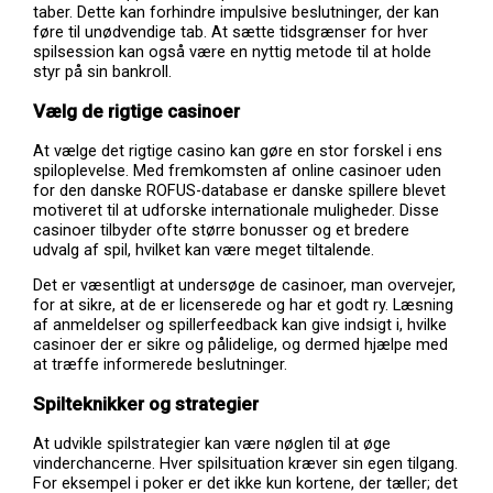
taber. Dette kan forhindre impulsive beslutninger, der kan
føre til unødvendige tab. At sætte tidsgrænser for hver
spilsession kan også være en nyttig metode til at holde
styr på sin bankroll.
Vælg de rigtige casinoer
At vælge det rigtige casino kan gøre en stor forskel i ens
spiloplevelse. Med fremkomsten af online casinoer uden
for den danske ROFUS-database er danske spillere blevet
motiveret til at udforske internationale muligheder. Disse
casinoer tilbyder ofte større bonusser og et bredere
udvalg af spil, hvilket kan være meget tiltalende.
Det er væsentligt at undersøge de casinoer, man overvejer,
for at sikre, at de er licenserede og har et godt ry. Læsning
af anmeldelser og spillerfeedback kan give indsigt i, hvilke
casinoer der er sikre og pålidelige, og dermed hjælpe med
at træffe informerede beslutninger.
Spilteknikker og strategier
At udvikle spilstrategier kan være nøglen til at øge
vinderchancerne. Hver spilsituation kræver sin egen tilgang.
For eksempel i poker er det ikke kun kortene, der tæller; det