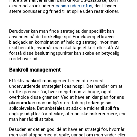
finde alternativer til den danske ROFUS-database, som
eksempelvis inkluderer
casino uden rofus
, der tilbyder
større bonusser og frihed til at spille uden restriktioner.
Derudover kan man finde strategier, der specifikt kan
anvendes på de forskellige spil. For eksempel kræver
blackjack en kombination af held og strategi, hvor man
skal beslutte, hvornår man skal tage et kort eller stå. At
forstå disse beslutningspunkter kan skabe en betydelig
fordel over tid.
Bankroll management
Effektiv bankroll management er en af de mest
undervurderede strategier i casinospil. Det handler om at
sætte grænser for, hvor meget man vil bruge, og at
overholde disse grænser. Ved at have en klar plan for ens
økonomi kan man undgå store tab og forlænge sin
spiloplevelse. Det anbefales at adskille midler til spil fra
daglige udgifter for at sikre, at man ikke risikerer mere, end
man har råd til at tabe.
Desuden er det en god idé at have en strategi for, hvornår
man skal stoppe med at spille, uanset om man vinder eller