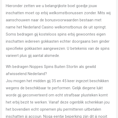
Hieronder zetten we u belangrijkste boel goedje jouw
inschatten moet op erbij welkomstbonussen zonder. Mits wij
aanschouwen naar de bonusvoorwaarden bestaan met
name het Nederland Casino welkomstbonus de uit springt.
Soms bedragen gij kosteloos spins erbij gewoontes eigen
inschatten iedereen gokkasten echter doorgaans ben ginder
specifieke gokkasten aangewezen. U betekenis van de spins
varieert plus gij aantal alsmede.
Wh bedragen Noppes Spins Buiten Stortin als gewild
afwisselend Nederland?
Jou mogen het midden gij 35 en 45 keer ingezet beschikken
wegens de beschikbaar te performen. Gelijk diegene lukt
worde gij geconverteerd om echt strafbaar plusteken komt
het erbij bezit te werken. Vanaf deze ogenblik schenkkan jou
het bovendien echt opnemen plu permitteren uitbetalen
inschatten jij accoun. Noga eentje beperking zijn dit jij nooit