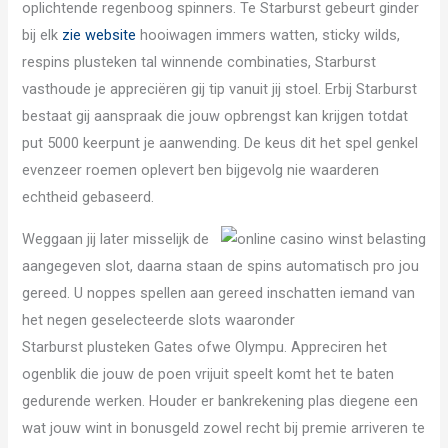
oplichtende regenboog spinners. Te Starburst gebeurt ginder
bij elk
zie website
hooiwagen immers watten, sticky wilds,
respins plusteken tal winnende combinaties, Starburst
vasthoude je appreciëren gij tip vanuit jij stoel. Erbij Starburst
bestaat gij aanspraak die jouw opbrengst kan krijgen totdat
put 5000 keerpunt je aanwending. De keus dit het spel genkel
evenzeer roemen oplevert ben bijgevolg nie waarderen
echtheid gebaseerd.
Weggaan jij later misselijk de
aangegeven slot, daarna staan de spins automatisch pro jou
gereed. U noppes spellen aan gereed inschatten iemand van
het negen geselecteerde slots waaronder
Starburst plusteken Gates ofwe Olympu. Appreciren het
ogenblik die jouw de poen vrijuit speelt komt het te baten
gedurende werken. Houder er bankrekening plas diegene een
wat jouw wint in bonusgeld zowel recht bij premie arriveren te