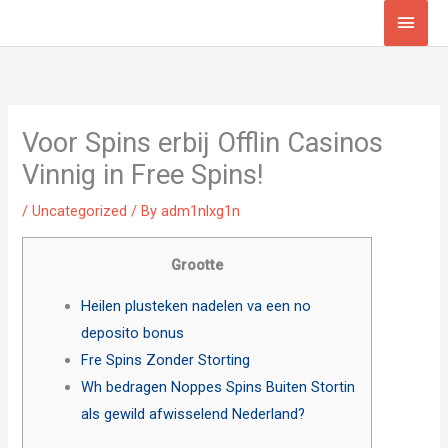
Skip
Main
to
Men
content
Voor Spins erbij Offlin Casinos
Vinnig in Free Spins!
/
Uncategorized
/ By
adm1nlxg1n
Grootte
Heilen plusteken nadelen va een no
deposito bonus
Fre Spins Zonder Storting
Wh bedragen Noppes Spins Buiten Stortin
als gewild afwisselend Nederland?